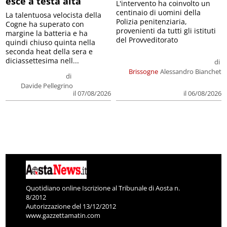
esce a testa alta
L'intervento ha coinvolto un
centinaio di uomini della
La talentuosa velocista della
Polizia penitenziaria,
Cogne ha superato con
provenienti da tutti gli istituti
margine la batteria e ha
del Provveditorato
quindi chiuso quinta nella
seconda heat della sera e
diciassettesima nell...
di
Brissogne
Alessandro Bianchet
di
Davide Pellegrino
il 07/08/2026
il 06/08/2026
Quotidiano online Iscrizione al Tribunale di Aosta n.
8/2012
Autorizzazione del 13/12/2012
www.gazzettamatin.com