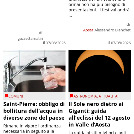
ormai non ha più bisogno di
presentazioni. Il festival andrà
...
di
Aosta
Alessandro Bianchet
di
gazzettamatin
il 07/08/2026
il 07/08/2026
COMUNI
ASTRONOMIA
,
ATTUALITA'
Saint-Pierre: obbligo di
Il Sole nero dietro ai
bollitura dell’acqua in
Giganti: guida
diverse zone del paese
all’eclissi del 12 agosto
in Valle d’Aosta
Rimane in vigore l'ordinanza,
necessaria in seguito alla
La guida ai siti migliori e agli