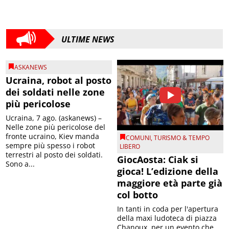
ULTIME NEWS
ASKANEWS
Ucraina, robot al posto
dei soldati nelle zone
più pericolose
Ucraina, 7 ago. (askanews) –
Nelle zone più pericolose del
fronte ucraino, Kiev manda
COMUNI
,
TURISMO & TEMPO
sempre più spesso i robot
LIBERO
terrestri al posto dei soldati.
GiocAosta: Ciak si
Sono a...
gioca! L’edizione della
maggiore età parte già
col botto
In tanti in coda per l'apertura
della maxi ludoteca di piazza
Chanoux, per un evento che