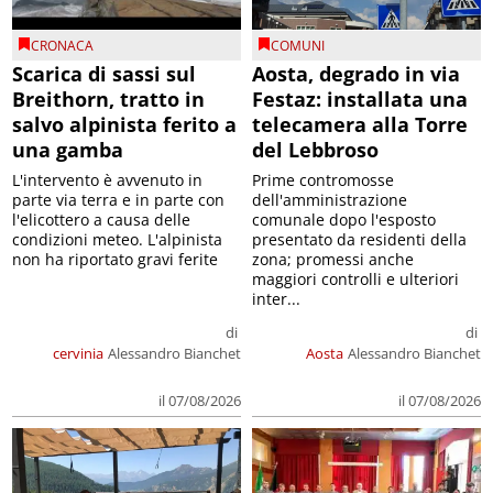
CRONACA
COMUNI
Scarica di sassi sul
Aosta, degrado in via
Breithorn, tratto in
Festaz: installata una
salvo alpinista ferito a
telecamera alla Torre
una gamba
del Lebbroso
L'intervento è avvenuto in
Prime contromosse
parte via terra e in parte con
dell'amministrazione
l'elicottero a causa delle
comunale dopo l'esposto
condizioni meteo. L'alpinista
presentato da residenti della
non ha riportato gravi ferite
zona; promessi anche
maggiori controlli e ulteriori
inter...
di
di
cervinia
Alessandro Bianchet
Aosta
Alessandro Bianchet
il 07/08/2026
il 07/08/2026