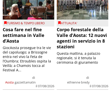
TURISMO & TEMPO LIBERO
ATTUALITA'
Cosa fare nel fine
Corpo forestale della
settimana in Valle
Valle d’Aosta: 12 nuovi
d’Aosta
agenti in servizio in 8
stazioni
GiocAosta prosegue tra le vie
del capoluogo; a Brissogne
Questa mattina, a palazzo
entra nel vivo la Feta de
regionale, si è tenuta la
l’Oumbra; Etroubles ospita la
cerimonia di giuramento
Veillà; a Chamois tocca al
Festival A...
di
di
Aosta
gazzettamatin
ethienne bredy
il 07/08/2026
il 07/08/2026