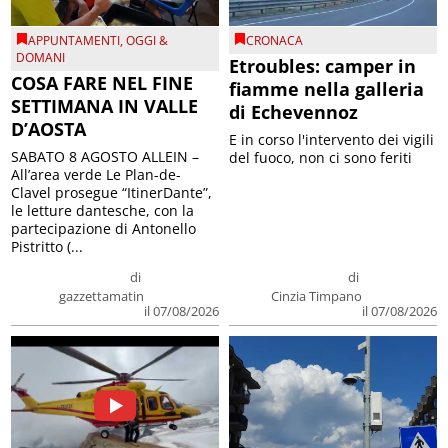
APPUNTAMENTI
,
OGGI &
CRONACA
DOMANI
Etroubles: camper in
COSA FARE NEL FINE
fiamme nella galleria
SETTIMANA IN VALLE
di Echevennoz
D’AOSTA
E in corso l'intervento dei vigili
SABATO 8 AGOSTO ALLEIN –
del fuoco, non ci sono feriti
All’area verde Le Plan-de-
Clavel prosegue “ItinerDante”,
le letture dantesche, con la
partecipazione di Antonello
Pistritto (...
di
di
gazzettamatin
Cinzia Timpano
il 07/08/2026
il 07/08/2026