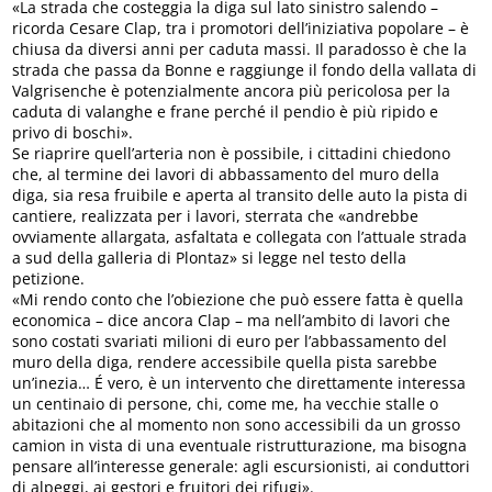
«La strada che costeggia la diga sul lato sinistro salendo –
ricorda Cesare Clap, tra i promotori dell’iniziativa popolare – è
chiusa da diversi anni per caduta massi. Il paradosso è che la
strada che passa da Bonne e raggiunge il fondo della vallata di
Valgrisenche è potenzialmente ancora più pericolosa per la
caduta di valanghe e frane perché il pendio è più ripido e
privo di boschi».
Se riaprire quell’arteria non è possibile, i cittadini chiedono
che, al termine dei lavori di abbassamento del muro della
diga, sia resa fruibile e aperta al transito delle auto la pista di
cantiere, realizzata per i lavori, sterrata che «andrebbe
ovviamente allargata, asfaltata e collegata con l’attuale strada
a sud della galleria di Plontaz» si legge nel testo della
petizione.
«Mi rendo conto che l’obiezione che può essere fatta è quella
economica – dice ancora Clap – ma nell’ambito di lavori che
sono costati svariati milioni di euro per l’abbassamento del
muro della diga, rendere accessibile quella pista sarebbe
un’inezia… É vero, è un intervento che direttamente interessa
un centinaio di persone, chi, come me, ha vecchie stalle o
abitazioni che al momento non sono accessibili da un grosso
camion in vista di una eventuale ristrutturazione, ma bisogna
pensare all’interesse generale: agli escursionisti, ai conduttori
di alpeggi, ai gestori e fruitori dei rifugi».