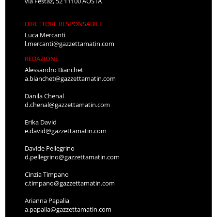
via Festaz, 52 11100 AOSTA
DIRETTORE RESPONSABILE
Luca Mercanti
l.mercanti@gazzettamatin.com
REDAZIONE
Alessandro Bianchet
a.bianchet@gazzettamatin.com
Danila Chenal
d.chenal@gazzettamatin.com
Erika David
e.david@gazzettamatin.com
Davide Pellegrino
d.pellegrino@gazzettamatin.com
Cinzia Timpano
c.timpano@gazzettamatin.com
Arianna Papalia
a.papalia@gazzettamatin.com