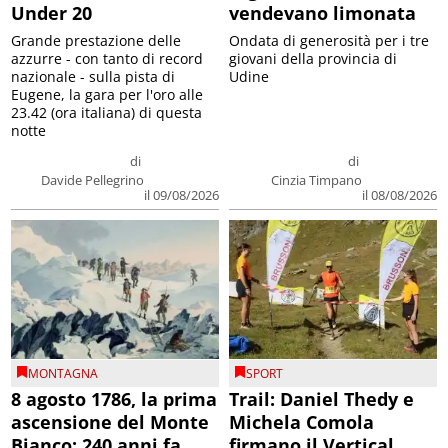
Under 20
vendevano limonata
Grande prestazione delle
Ondata di generosità per i tre
azzurre - con tanto di record
giovani della provincia di
nazionale - sulla pista di
Udine
Eugene, la gara per l'oro alle
23.42 (ora italiana) di questa
notte
di
di
Davide Pellegrino
Cinzia Timpano
il 09/08/2026
il 08/08/2026
MONTAGNA
SPORT
8 agosto 1786, la prima
Trail: Daniel Thedy e
ascensione del Monte
Michela Comola
Bianco: 240 anni fa
firmano il Vertical