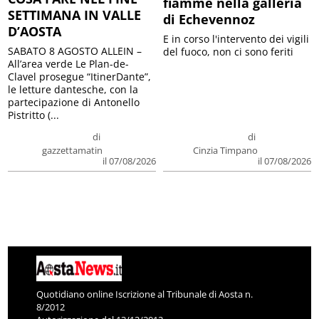
fiamme nella galleria
SETTIMANA IN VALLE
di Echevennoz
D’AOSTA
E in corso l'intervento dei vigili
SABATO 8 AGOSTO ALLEIN –
del fuoco, non ci sono feriti
All’area verde Le Plan-de-
Clavel prosegue “ItinerDante”,
le letture dantesche, con la
partecipazione di Antonello
Pistritto (...
di
di
gazzettamatin
Cinzia Timpano
il 07/08/2026
il 07/08/2026
Quotidiano online Iscrizione al Tribunale di Aosta n.
8/2012