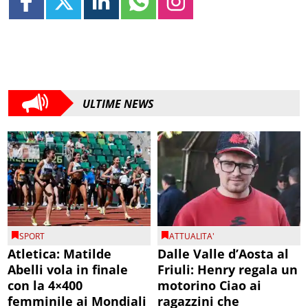
ULTIME NEWS
SPORT
ATTUALITA'
Atletica: Matilde
Dalle Valle d’Aosta al
Abelli vola in finale
Friuli: Henry regala un
con la 4×400
motorino Ciao ai
femminile ai Mondiali
ragazzini che