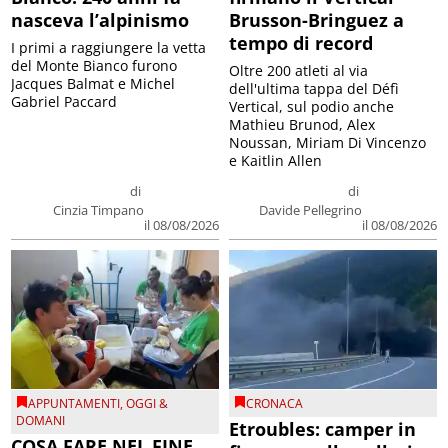
nasceva l’alpinismo
Brusson-Bringuez a
tempo di record
I primi a raggiungere la vetta
del Monte Bianco furono
Oltre 200 atleti al via
Jacques Balmat e Michel
dell'ultima tappa del Défì
Gabriel Paccard
Vertical, sul podio anche
Mathieu Brunod, Alex
Noussan, Miriam Di Vincenzo
e Kaitlin Allen
di
di
Cinzia Timpano
Davide Pellegrino
il 08/08/2026
il 08/08/2026
APPUNTAMENTI
,
OGGI &
CRONACA
DOMANI
Etroubles: camper in
COSA FARE NEL FINE