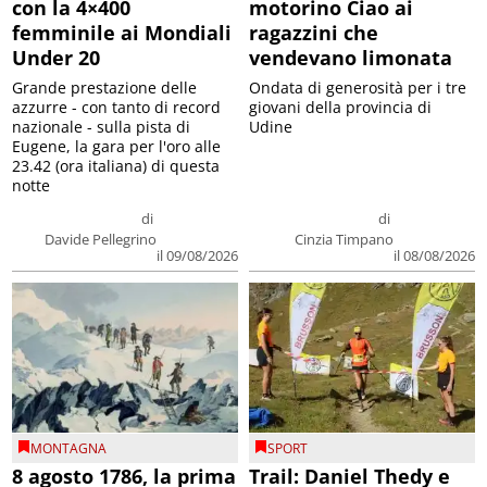
con la 4×400
motorino Ciao ai
femminile ai Mondiali
ragazzini che
Under 20
vendevano limonata
Grande prestazione delle
Ondata di generosità per i tre
azzurre - con tanto di record
giovani della provincia di
nazionale - sulla pista di
Udine
Eugene, la gara per l'oro alle
23.42 (ora italiana) di questa
notte
di
di
Davide Pellegrino
Cinzia Timpano
il 09/08/2026
il 08/08/2026
MONTAGNA
SPORT
8 agosto 1786, la prima
Trail: Daniel Thedy e