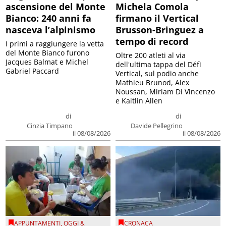
ascensione del Monte
Michela Comola
Bianco: 240 anni fa
firmano il Vertical
nasceva l’alpinismo
Brusson-Bringuez a
tempo di record
I primi a raggiungere la vetta
del Monte Bianco furono
Oltre 200 atleti al via
Jacques Balmat e Michel
dell'ultima tappa del Défì
Gabriel Paccard
Vertical, sul podio anche
Mathieu Brunod, Alex
Noussan, Miriam Di Vincenzo
e Kaitlin Allen
di
di
Cinzia Timpano
Davide Pellegrino
il 08/08/2026
il 08/08/2026
APPUNTAMENTI
,
OGGI &
CRONACA