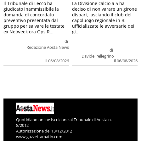
Il Tribunale di Lecco ha
La Divisione calcio a 5 ha
giudicato inammissibile la
deciso di non varare un girone
domanda di concordato
dispari, lasciando il club del
preventivo presentata dal
capoluogo regionale in B;
gruppo per salvare le testate
ufficializzate le avversarie dei
ex Netweek ora Ops R...
gi...
di
Redazione Aosta News
di
Davide Pellegrino
il 06/08/2026
il 06/08/2026
Quotidiano online Iscrizione al Tribunale di Aosta n.
8/2012
Autorizzazione del 13/12/2012
www.gazzettamatin.com