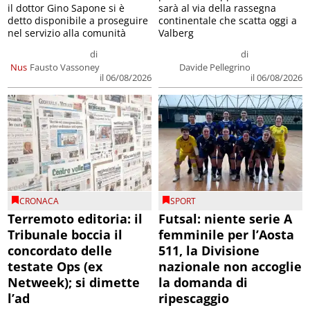
il dottor Gino Sapone si è
sarà al via della rassegna
detto disponibile a proseguire
continentale che scatta oggi a
nel servizio alla comunità
Valberg
di
di
Nus
Fausto Vassoney
Davide Pellegrino
il 06/08/2026
il 06/08/2026
CRONACA
SPORT
Terremoto editoria: il
Futsal: niente serie A
Tribunale boccia il
femminile per l’Aosta
concordato delle
511, la Divisione
testate Ops (ex
nazionale non accoglie
Netweek); si dimette
la domanda di
l’ad
ripescaggio