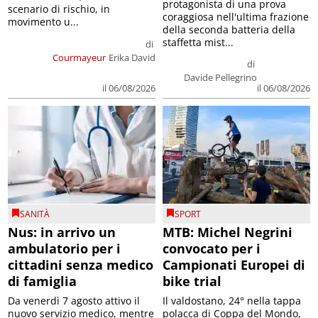
protagonista di una prova
scenario di rischio, in
coraggiosa nell'ultima frazione
movimento u...
della seconda batteria della
staffetta mist...
di
Courmayeur
Erika David
di
Davide Pellegrino
il 06/08/2026
il 06/08/2026
SANITÀ
SPORT
Nus: in arrivo un
MTB: Michel Negrini
ambulatorio per i
convocato per i
cittadini senza medico
Campionati Europei di
di famiglia
bike trial
Da venerdì 7 agosto attivo il
Il valdostano, 24° nella tappa
nuovo servizio medico, mentre
polacca di Coppa del Mondo,