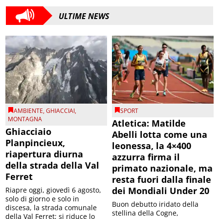
ULTIME NEWS
AMBIENTE
,
GHIACCIAI
,
SPORT
MONTAGNA
Atletica: Matilde
Ghiacciaio
Abelli lotta come una
Planpincieux,
leonessa, la 4×400
riapertura diurna
azzurra firma il
della strada della Val
primato nazionale, ma
Ferret
resta fuori dalla finale
dei Mondiali Under 20
Riapre oggi, giovedì 6 agosto,
solo di giorno e solo in
Buon debutto iridato della
discesa, la strada comunale
stellina della Cogne,
della Val Ferret; si riduce lo