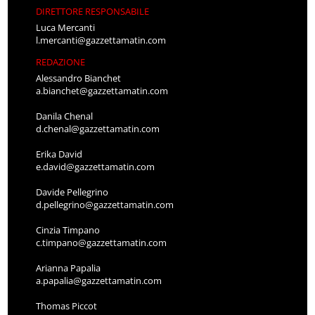
DIRETTORE RESPONSABILE
Luca Mercanti
l.mercanti@gazzettamatin.com
REDAZIONE
Alessandro Bianchet
a.bianchet@gazzettamatin.com
Danila Chenal
d.chenal@gazzettamatin.com
Erika David
e.david@gazzettamatin.com
Davide Pellegrino
d.pellegrino@gazzettamatin.com
Cinzia Timpano
c.timpano@gazzettamatin.com
Arianna Papalia
a.papalia@gazzettamatin.com
Thomas Piccot