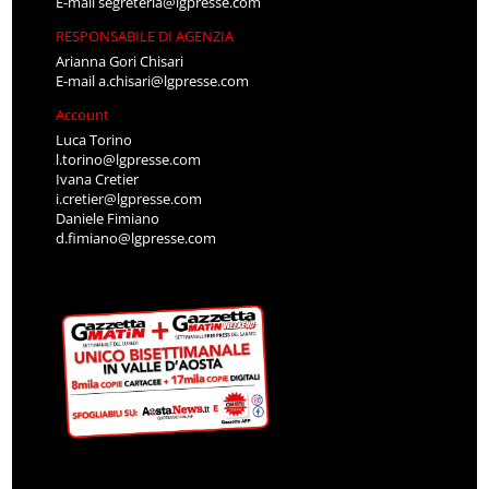
E-mail
segreteria@lgpresse.com
RESPONSABILE DI AGENZIA
Arianna Gori Chisari
E-mail
a.chisari@lgpresse.com
Account
Luca Torino
l.torino@lgpresse.com
Ivana Cretier
i.cretier@lgpresse.com
Daniele Fimiano
d.fimiano@lgpresse.com