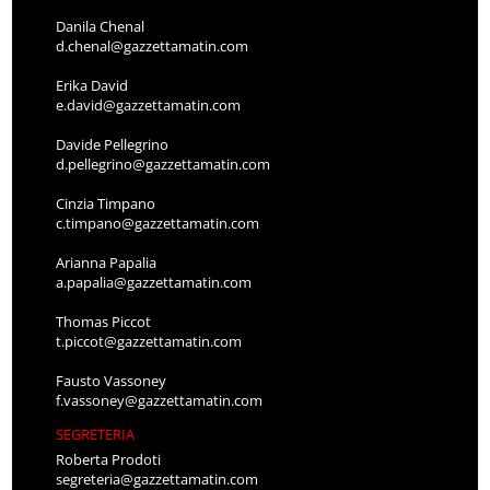
Danila Chenal
d.chenal@gazzettamatin.com
Erika David
e.david@gazzettamatin.com
Davide Pellegrino
d.pellegrino@gazzettamatin.com
Cinzia Timpano
c.timpano@gazzettamatin.com
Arianna Papalia
a.papalia@gazzettamatin.com
Thomas Piccot
t.piccot@gazzettamatin.com
Fausto Vassoney
f.vassoney@gazzettamatin.com
SEGRETERIA
Roberta Prodoti
segreteria@gazzettamatin.com