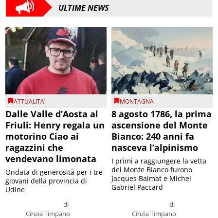
ULTIME NEWS
ATTUALITA'
MONTAGNA
Dalle Valle d’Aosta al
8 agosto 1786, la prima
Friuli: Henry regala un
ascensione del Monte
motorino Ciao ai
Bianco: 240 anni fa
ragazzini che
nasceva l’alpinismo
vendevano limonata
I primi a raggiungere la vetta
del Monte Bianco furono
Ondata di generosità per i tre
Jacques Balmat e Michel
giovani della provincia di
Gabriel Paccard
Udine
di
di
Cinzia Timpano
Cinzia Timpano