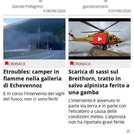
di
di
Davide Pellegrino
gazzettamatin
il 08/08/2026
il 07/08/2026
CRONACA
CRONACA
Etroubles: camper in
Scarica di sassi sul
fiamme nella galleria
Breithorn, tratto in
di Echevennoz
salvo alpinista ferito a
una gamba
E in corso l'intervento dei vigili
del fuoco, non ci sono feriti
L'intervento è avvenuto in
parte via terra e in parte con
l'elicottero a causa delle
condizioni meteo. L'alpinista
non ha riportato gravi ferite
di