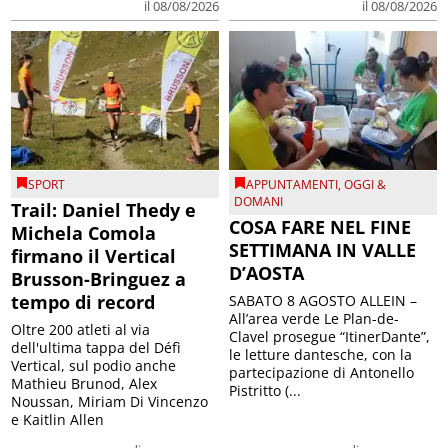
il 08/08/2026
il 08/08/2026
SPORT
APPUNTAMENTI
,
OGGI &
DOMANI
Trail: Daniel Thedy e
COSA FARE NEL FINE
Michela Comola
SETTIMANA IN VALLE
firmano il Vertical
D’AOSTA
Brusson-Bringuez a
tempo di record
SABATO 8 AGOSTO ALLEIN –
All’area verde Le Plan-de-
Oltre 200 atleti al via
Clavel prosegue “ItinerDante”,
dell'ultima tappa del Défì
le letture dantesche, con la
Vertical, sul podio anche
partecipazione di Antonello
Mathieu Brunod, Alex
Pistritto (...
Noussan, Miriam Di Vincenzo
e Kaitlin Allen