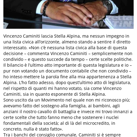
Vincenzo Caminiti lascia Stella Alpina, ma nessun impegno in
una lista civica all’orizzonte, almeno stando a sentire il diretto
interessato. «Non c’è nessuna lista civica alla base di questa
decisione – commenta Vincenzo Caminiti – semplicemente non
condivido – e questo succede da tempo – certe scelte politiche.
Il bilancio è l’ultimo atto importante di questa legislatura e io –
pur non votando un documento contabile che non condivido –
ho inteso mettere la parola fine alla mia appartenenza a Stella
Alpina. L’ho fatto adesso, dopo quest’ultimo atto di legislatura,
nel rispetto di quanti mi hanno votato, sia come Vincenzo
Caminiti, sia in quanto esponente di Stella Alpina.
Sono uscito da un Movimento nel quale non mi riconosco più;
avevamo fatto del sostegno alla famiglia, ai bambini, agli
anziani il nostro cavallo di battaglia e invece mi trovo innanzi a
certe scelte che tutto fanno meno che sostenere i nuclei
fondamentali della società; al di là del microcredito, in
concreto, nulla è stato fatto».
Tra i banchi del consiglio comunale, Caminiti si è sempre