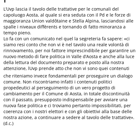
L’Uvp lascia il tavolo delle trattative per le comunali del
capoluogo Aosta, al quale si era seduta con il Pd e le forze di
maggioranza Union valdôtaine e Stella Alpina, lasciandosi alle
spalle i niveaux différents e tornando di fatto minoranza a
tempo pieno.
Lo fa con un comunicato nel quel la segreteria fa sapere: «ci
siamo resi conto che non vi è nel tavolo una reale volontà di
rinnovamento, per noi fattore imprescindibile per garantire un
nuovo metodo di fare politica in Valle d’Aosta e anche alla luce
della lettura del documento preparato e posto alla nostra
attenzione, lUvp prende atto che non vi sono quei contenuti
che riteniamo invece fondamentali per proseguire un dialogo
comune. Non riscontriamo infatti i contenuti politici
propedeutici al perseguimento di un vero progetto di
cambiamento per il Comune di Aosta, in totale discontinuità
con il passato, presupposto indispensabile per avviare una
nuova fase politica e ci troviamo pertanto impossibilitati, per
coerenza con i nostri elettori e con gli obiettivi alla base delle
nostra azione, a continuare a sedere al tavolo delle trattative».
(d.c.)