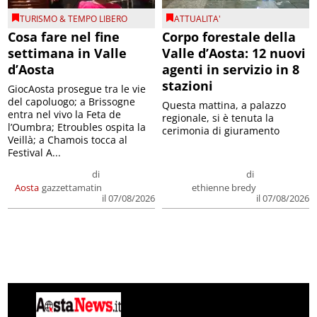
TURISMO & TEMPO LIBERO
ATTUALITA'
Cosa fare nel fine
Corpo forestale della
settimana in Valle
Valle d’Aosta: 12 nuovi
d’Aosta
agenti in servizio in 8
stazioni
GiocAosta prosegue tra le vie
del capoluogo; a Brissogne
Questa mattina, a palazzo
entra nel vivo la Feta de
regionale, si è tenuta la
l’Oumbra; Etroubles ospita la
cerimonia di giuramento
Veillà; a Chamois tocca al
Festival A...
di
di
Aosta
gazzettamatin
ethienne bredy
il 07/08/2026
il 07/08/2026