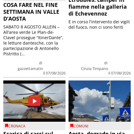
COSA FARE NEL FINE
fiamme nella galleria
SETTIMANA IN VALLE
di Echevennoz
D’AOSTA
E in corso l'intervento dei vigili
SABATO 8 AGOSTO ALLEIN –
del fuoco, non ci sono feriti
All’area verde Le Plan-de-
Clavel prosegue “ItinerDante”,
le letture dantesche, con la
partecipazione di Antonello
Pistritto (...
di
di
gazzettamatin
Cinzia Timpano
il 07/08/2026
il 07/08/2026
CRONACA
COMUNI
Scarica di sassi sul
Aosta, degrado in via