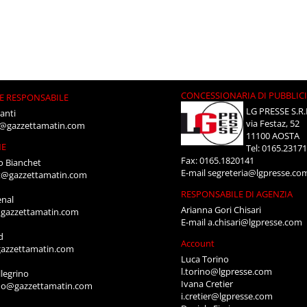
CONCESSIONARIA DI PUBBLIC
E RESPONSABILE
LG PRESSE S.R.
anti
via Festaz, 52
i@gazzettamatin.com
11100 AOSTA
NE
Tel: 0165.2317
Fax: 0165.1820141
o Bianchet
E-mail
segreteria@lgpresse.co
t@gazzettamatin.com
RESPONSABILE DI AGENZIA
enal
Arianna Gori Chisari
gazzettamatin.com
E-mail
a.chisari@lgpresse.com
d
Account
azzettamatin.com
Luca Torino
l.torino@lgpresse.com
legrino
Ivana Cretier
ino@gazzettamatin.com
i.cretier@lgpresse.com