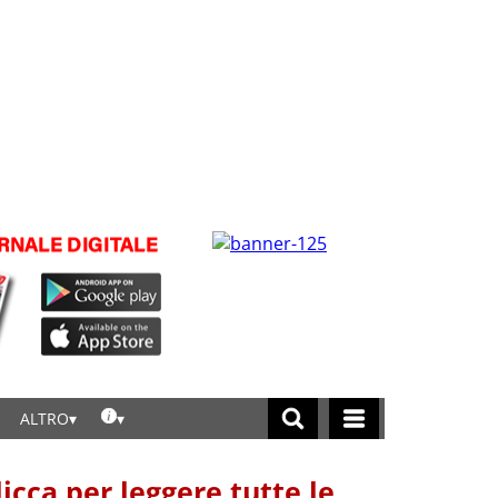
ALTRO
licca per leggere tutte le