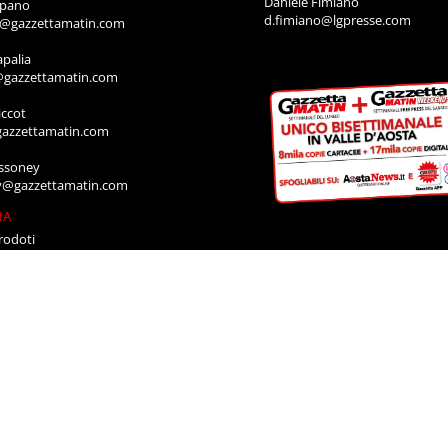
Daniele Fimiano
mpano
d.fimiano@lgpresse.com
o@gazzettamatin.com
apalia
@gazzettamatin.com
ccot
gazzettamatin.com
ssoney
y@gazzettamatin.com
IA
rodoti
a@gazzettamatin.com
Muscolo
a@gazzettamatin.com
ACI
cazione annunci, necrologi, offro e
ro, contattare la segreteria al numero:
711
a@gazzettamatin.com