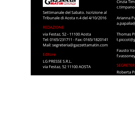
Cinzia Ti
c.timpan
Settimanale del Sabato. Iscrizione al
Tribunale di Aosta n.4 del 4/10/2016
Arianna P
a.papalia
REDAZIONE
via Festaz, 52 - 11100 Aosta
Thomas Pi
Tel: 0165/231711 - Fax: 0165/1820141
t.piccot@
Mail:
segreteria@gazzettamatin.com
Fausto Va
Editore
f.vassone
LG PRESSE S.R.L.
SEGRETER
via Festaz, 52 11100 AOSTA
Roberta P
segreteri
Stefania 
segreteri
CONTATT
Per pubbli
cerco lavo
0165/231
segreteri