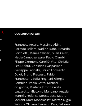
ITÀ
COLLABORATORI
L.
Francesca Arcaro, Massimo Altini,
Corrado Bellora, Nadine Blanc, Riccardo
11
Bortolotti, Manila Calipari, Giulia Calisti,
Nadia Camposaragna, Paolo Ciambi,
m
Filippo Clermont, Carol Di Vito, Christian
Leo Dufour, Christian Evaspasiano,
Giuseppe Farinella, Enrico Formento
Dojot, Bruno Fracasso, Fabio
Francesconi, Sofia Fregnani, Giorgia
Gambino, Paolo Gatto, Michael
Ghignone, Marlène Jorrioz, Cecilia
Lazzarotto, Giacomo Mangano, Angela
Marrelli, Federico Mecca, Luca Mauro
Melloni, Marc Montrosset, Matteo Nigra,
Sabrina Olibano, Emiliano Pala, Gabriele