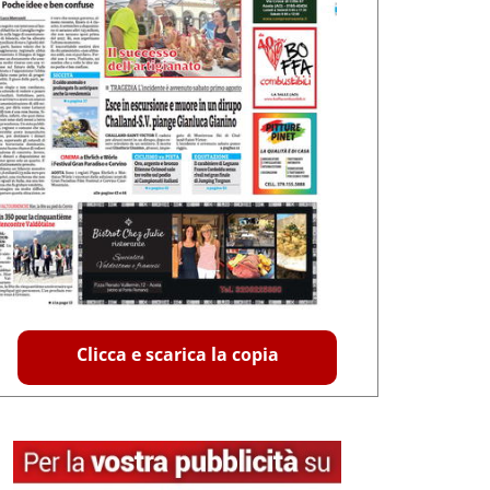
Clicca e scarica la copia