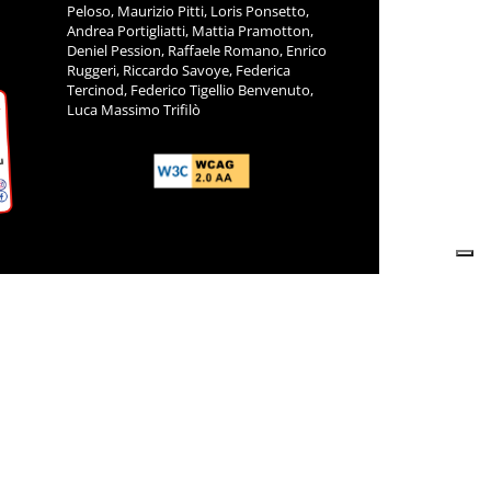
Peloso, Maurizio Pitti, Loris Ponsetto,
Andrea Portigliatti, Mattia Pramotton,
Deniel Pession, Raffaele Romano, Enrico
Ruggeri, Riccardo Savoye, Federica
Tercinod, Federico Tigellio Benvenuto,
Luca Massimo Trifilò