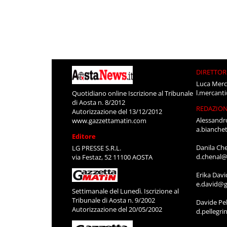
DIRETTOR
Luca Merc
l.mercant
Quotidiano online Iscrizione al Tribunale
di Aosta n. 8/2012
REDAZIO
Autorizzazione del 13/12/2012
Alessandr
www.gazzettamatin.com
a.bianche
Editore
Danila Ch
LG PRESSE S.R.L.
d.chenal@
via Festaz, 52 11100 AOSTA
Erika Davi
e.david@g
Settimanale del Lunedì. Iscrizione al
Tribunale di Aosta n. 9/2002
Davide Pel
Autorizzazione del 20/05/2002
d.pellegr