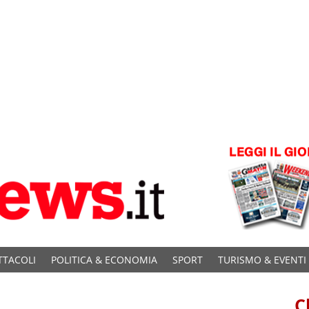
TTACOLI
POLITICA & ECONOMIA
SPORT
TURISMO & EVENTI
C