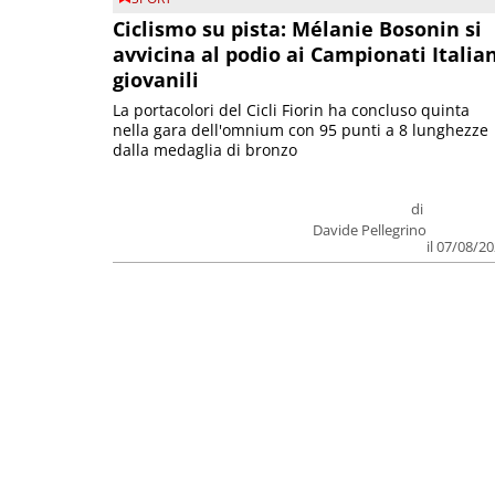
Ciclismo su pista: Mélanie Bosonin si
avvicina al podio ai Campionati Italia
giovanili
La portacolori del Cicli Fiorin ha concluso quinta
nella gara dell'omnium con 95 punti a 8 lunghezze
dalla medaglia di bronzo
di
Davide Pellegrino
il 07/08/2