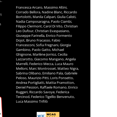
L.
Francesca Arcaro, Massimo Altini,
Corrado Bellora, Nadine Blanc, Riccardo
11
Bortolotti, Manila Calipari, Giulia Calisti,
Nadia Camposaragna, Paolo Ciambi,
m
Filippo Clermont, Carol Di Vito, Christian
Leo Dufour, Christian Evaspasiano,
Giuseppe Farinella, Enrico Formento
Dojot, Bruno Fracasso, Fabio
Francesconi, Sofia Fregnani, Giorgia
Gambino, Paolo Gatto, Michael
Ghignone, Marlène Jorrioz, Cecilia
Lazzarotto, Giacomo Mangano, Angela
Marrelli, Federico Mecca, Luca Mauro
Melloni, Marc Montrosset, Matteo Nigra,
Sabrina Olibano, Emiliano Pala, Gabriele
Peloso, Maurizio Pitti, Loris Ponsetto,
Andrea Portigliatti, Mattia Pramotton,
Deniel Pession, Raffaele Romano, Enrico
Ruggeri, Riccardo Savoye, Federica
Tercinod, Federico Tigellio Benvenuto,
Luca Massimo Trifilò