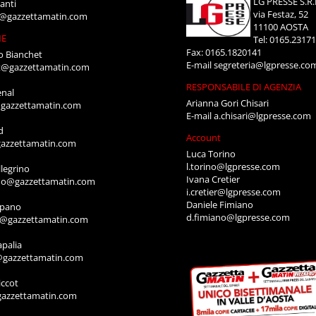
LG PRESSE S.R.
anti
via Festaz, 52
i@gazzettamatin.com
11100 AOSTA
NE
Tel: 0165.2317
Fax: 0165.1820141
o Bianchet
E-mail
segreteria@lgpresse.co
t@gazzettamatin.com
RESPONSABILE DI AGENZIA
enal
Arianna Gori Chisari
gazzettamatin.com
E-mail
a.chisari@lgpresse.com
d
Account
azzettamatin.com
Luca Torino
l.torino@lgpresse.com
legrino
Ivana Cretier
ino@gazzettamatin.com
i.cretier@lgpresse.com
Daniele Fimiano
mpano
d.fimiano@lgpresse.com
o@gazzettamatin.com
apalia
@gazzettamatin.com
ccot
gazzettamatin.com