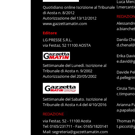
Luca Merc
l.mercant
Quotidiano online Iscrizione al Tribunale
di Aosta n. 8/2012
REDAZIO
Autorizzazione del 13/12/2012
Alessandr
www.gazzettamatin.com
a.bianche
Editore
Danila Ch
LG PRESSE S.R.L.
d.chenal@
via Festaz, 52 11100 AOSTA
Erika Davi
e.david@g
Settimanale del Lunedì. Iscrizione al
Tribunale di Aosta n. 9/2002
Davide Pel
Autorizzazione del 20/05/2002
d.pellegr
Cinzia Ti
c.timpan
Settimanale del Sabato. Iscrizione al
Tribunale di Aosta n.4 del 4/10/2016
Arianna P
a.papalia
REDAZIONE
via Festaz, 52 - 11100 Aosta
Thomas Pi
Tel: 0165/231711 - Fax: 0165/1820141
t.piccot@
Mail:
segreteria@gazzettamatin.com