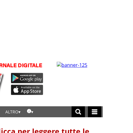
ALTRO
licca per leggere tutte le