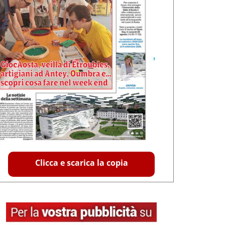
Clicca e scarica la copia