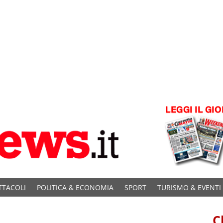
TTACOLI
POLITICA & ECONOMIA
SPORT
TURISMO & EVENTI
C