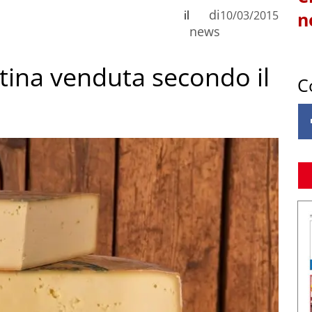
di
il
10/03/2015
n
news
ontina venduta secondo il
C