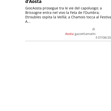
d’Aosta
GiocAosta prosegue tra le vie del capoluogo; a
Brissogne entra nel vivo la Feta de l’Oumbra;
Etroubles ospita la Veillà; a Chamois tocca al Festiva
A...
di
Aosta
gazzettamatin
il 07/08/2