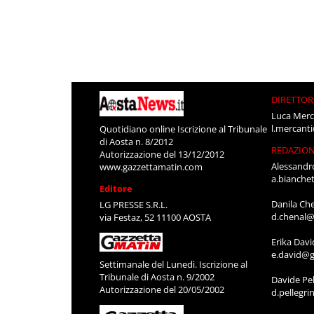
DIRETTOR
Luca Merc
l.mercant
Quotidiano online Iscrizione al Tribunale
di Aosta n. 8/2012
REDAZIO
Autorizzazione del 13/12/2012
Alessandr
www.gazzettamatin.com
a.bianche
Editore
Danila Ch
LG PRESSE S.R.L.
d.chenal@
via Festaz, 52 11100 AOSTA
Erika Davi
e.david@g
Settimanale del Lunedì. Iscrizione al
Tribunale di Aosta n. 9/2002
Davide Pel
Autorizzazione del 20/05/2002
d.pellegr