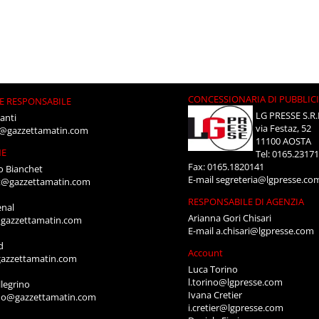
CONCESSIONARIA DI PUBBLIC
E RESPONSABILE
LG PRESSE S.R.
anti
via Festaz, 52
i@gazzettamatin.com
11100 AOSTA
NE
Tel: 0165.2317
Fax: 0165.1820141
o Bianchet
E-mail
segreteria@lgpresse.co
t@gazzettamatin.com
RESPONSABILE DI AGENZIA
enal
Arianna Gori Chisari
gazzettamatin.com
E-mail
a.chisari@lgpresse.com
d
Account
azzettamatin.com
Luca Torino
l.torino@lgpresse.com
legrino
Ivana Cretier
ino@gazzettamatin.com
i.cretier@lgpresse.com