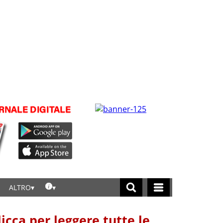
ALTRO
licca per leggere tutte le