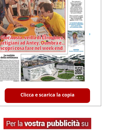
Clicca e scarica la copia