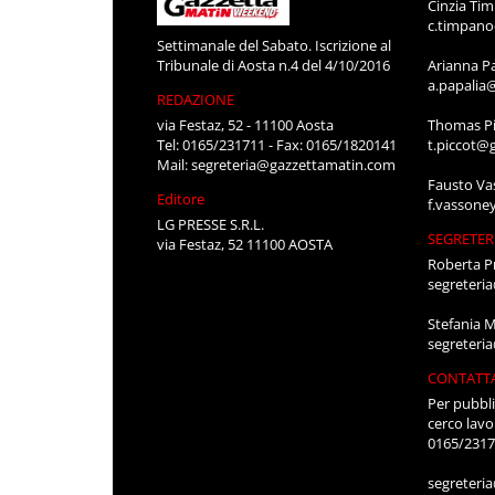
Cinzia Ti
c.timpan
Settimanale del Sabato. Iscrizione al
Tribunale di Aosta n.4 del 4/10/2016
Arianna P
a.papalia
REDAZIONE
via Festaz, 52 - 11100 Aosta
Thomas Pi
Tel: 0165/231711 - Fax: 0165/1820141
t.piccot@
Mail:
segreteria@gazzettamatin.com
Fausto Va
Editore
f.vassone
LG PRESSE S.R.L.
SEGRETER
via Festaz, 52 11100 AOSTA
Roberta P
segreteri
Stefania 
segreteri
CONTATT
Per pubbli
cerco lavo
0165/231
segreteri