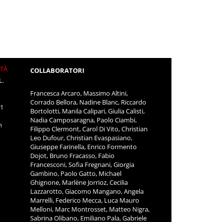
ITÀ
COLLABORATORI
L.
Francesca Arcaro, Massimo Altini,
Corrado Bellora, Nadine Blanc, Riccardo
11
Bortolotti, Manila Calipari, Giulia Calisti,
Nadia Camposaragna, Paolo Ciambi,
m
Filippo Clermont, Carol Di Vito, Christian
Leo Dufour, Christian Evaspasiano,
Giuseppe Farinella, Enrico Formento
Dojot, Bruno Fracasso, Fabio
Francesconi, Sofia Fregnani, Giorgia
Gambino, Paolo Gatto, Michael
Ghignone, Marlène Jorrioz, Cecilia
Lazzarotto, Giacomo Mangano, Angela
Marrelli, Federico Mecca, Luca Mauro
Melloni, Marc Montrosset, Matteo Nigra,
Sabrina Olibano, Emiliano Pala, Gabriele