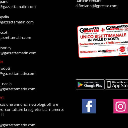
Daniele Fimiano
mpano
d.fimiano@lgpresse.com
o@gazzettamatin.com
apalia
@gazzettamatin.com
ccot
gazzettamatin.com
ssoney
y@gazzettamatin.com
IA
rodoti
a@gazzettamatin.com
Muscolo
a@gazzettamatin.com
ACI
cazione annunci, necrologi, offro e
ro, contattare la segreteria al numero:
711
a@gazzettamatin.com