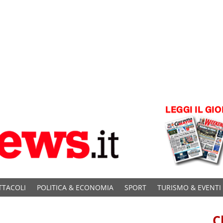
TTACOLI
POLITICA & ECONOMIA
SPORT
TURISMO & EVENTI
C