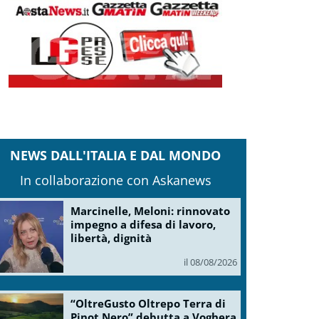
NEWS DALL'ITALIA E DAL MONDO
In collaborazione con Askanews
Marcinelle, Meloni: rinnovato
impegno a difesa di lavoro,
libertà, dignità
il 08/08/2026
“OltreGusto Oltrepo Terra di
Pinot Nero” debutta a Voghera