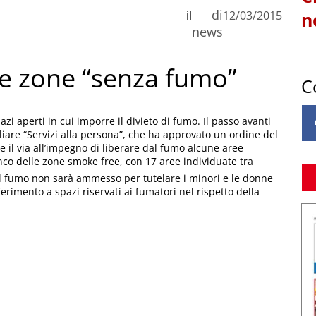
di
il
12/03/2015
n
news
 le zone “senza fumo”
C
zi aperti in cui imporre il divieto di fumo. Il passo avanti
liare “Servizi alla persona”, che ha approvato un ordine del
 il via all’impegno di liberare dal fumo alcune aree
o delle zone smoke free, con 17 aree individuate tra
i il fumo non sarà ammesso per tutelare i minori e le donne
ferimento a spazi riservati ai fumatori nel rispetto della