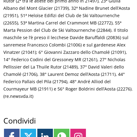
Rutor (2ª tra le atlete del primo anno in 21497), 23ª Giulia
Albano del Mont Glacier (21739), 32ª Nadine Brunet dell’Aosta
(21951), 51ª Heloïse Edifizi del Club de Ski Valtournenche
(22655), 53ª Martina Carrel del Crammont MB (22772), 55ª
Marta Pession del Club de Ski Valtournenche (22844). Il titolo
maschile se l’è preso il lecchese Davide Baruffaldi (20836) sul
sanremese Francesco Colombi (21006) e sul gardenese Alex
Vinatzer (21041); 6° Giovanni Zazzaro dello Chamolé (21091),
14° Federico Codini del Gressoney MR (21261), 27° Nicholas
Pellissier del La Thuile Rutor (21489), 37° David Valeri dello
Chamolé (21706), 38° Laurent Demoz dell’Aosta (21711), 44°
Federico Pallais del Pila (21794), 48° André Alliod del
Courmayeur MB (21911) e 56° Roger Boldrini dell’Aosta (22276).
(re.newsvda.it)
Condividi