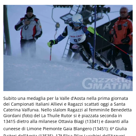
Subito una medaglia per la Valle d’Aosta nella prima giornata
dei Campionati Italiani Allievi e Ragazzi scattati oggi a Santa
Caterina Valfurva. Nello slalom Ragazzi al femminile Benedetta
Giordani (foto) del La Thuile Rutor si è piazzata seconda in
13415 dietro alla milanese Ottavia Biagi (13341) e davanti alla
cuneese di Limone Piemonte Gaia Blangero (13451); 6ª Giulia
Raiteri dell’Aosta (13535), 17ª Elisa Pilar Lucchini dell’Azzurri