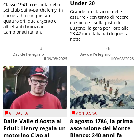
Under 20
Classe 1941, cresciuta nello
Sci Club Saint-Barthélemy, in
Grande prestazione delle
carriera ha conquistato
azzurre - con tanto di record
quattro ori, due argento e
nazionale - sulla pista di
altrettanti bronzi ai
Eugene, la gara per l'oro alle
Campionati Italian...
23.42 (ora italiana) di questa
notte
di
di
Davide Pellegrino
Davide Pellegrino
il 09/08/2026
il 09/08/2026
ATTUALITA'
MONTAGNA
Dalle Valle d’Aosta al
8 agosto 1786, la prima
Friuli: Henry regala un
ascensione del Monte
motorino Ciao ai
Bianco: 240 anni fa