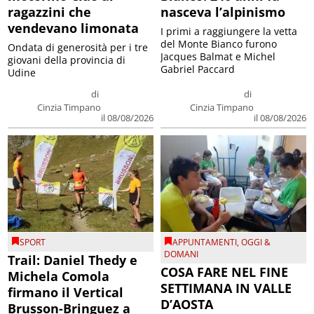
ragazzini che
nasceva l’alpinismo
vendevano limonata
I primi a raggiungere la vetta
del Monte Bianco furono
Ondata di generosità per i tre
Jacques Balmat e Michel
giovani della provincia di
Gabriel Paccard
Udine
di
di
Cinzia Timpano
Cinzia Timpano
il 08/08/2026
il 08/08/2026
SPORT
APPUNTAMENTI
,
OGGI &
DOMANI
Trail: Daniel Thedy e
COSA FARE NEL FINE
Michela Comola
SETTIMANA IN VALLE
firmano il Vertical
D’AOSTA
Brusson-Bringuez a