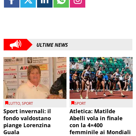
ULTIME NEWS
LUTTO
,
SPORT
SPORT
Sport invernali: il
Atletica: Matilde
fondo valdostano
Abelli vola in finale
piange Lorenzina
con la 4×400
Guala
femminile ai Mondiali