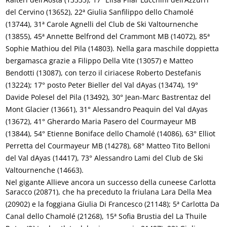
del Cervino (13652), 22ª Giulia Sanfilippo dello Chamolé
(13744), 31ª Carole Agnelli del Club de Ski Valtournenche
(13855), 45ª Annette Belfrond del Crammont MB (14072), 85ª
Sophie Mathiou del Pila (14803). Nella gara maschile doppietta
bergamasca grazie a Filippo Della Vite (13057) e Matteo
Bendotti (13087), con terzo il ciriacese Roberto Destefanis
(13224); 17° posto Peter Bieller del Val dAyas (13474), 19°
Davide Polesel del Pila (13492), 30° Jean-Marc Bastrentaz del
Mont Glacier (13661), 31° Alessandro Peaquin del Val dAyas
(13672), 41° Gherardo Maria Pasero del Courmayeur MB
(13844), 54° Etienne Boniface dello Chamolé (14086), 63° Elliot
Perretta del Courmayeur MB (14278), 68° Matteo Tito Belloni
del Val dAyas (14417), 73° Alessandro Lami del Club de Ski
Valtournenche (14663).
Nel gigante Allieve ancora un successo della cuneese Carlotta
Saracco (20871), che ha preceduto la friulana Lara Della Mea
(20902) e la foggiana Giulia Di Francesco (21148); 5ª Carlotta Da
Canal dello Chamolé (21268), 15ª Sofia Brustia del La Thuile