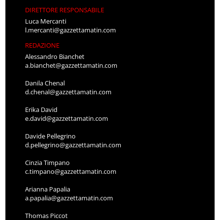
DIRETTORE RESPONSABILE
Luca Mercanti
l.mercanti@gazzettamatin.com
REDAZIONE
Alessandro Bianchet
a.bianchet@gazzettamatin.com
Danila Chenal
d.chenal@gazzettamatin.com
Erika David
e.david@gazzettamatin.com
Davide Pellegrino
d.pellegrino@gazzettamatin.com
Cinzia Timpano
c.timpano@gazzettamatin.com
Arianna Papalia
a.papalia@gazzettamatin.com
Thomas Piccot