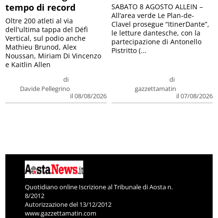
tempo di record
SABATO 8 AGOSTO ALLEIN –
All’area verde Le Plan-de-
Oltre 200 atleti al via
Clavel prosegue “ItinerDante”,
dell'ultima tappa del Défì
le letture dantesche, con la
Vertical, sul podio anche
partecipazione di Antonello
Mathieu Brunod, Alex
Pistritto (...
Noussan, Miriam Di Vincenzo
e Kaitlin Allen
di
di
Davide Pellegrino
gazzettamatin
il 08/08/2026
il 07/08/2026
Quotidiano online Iscrizione al Tribunale di Aosta n.
8/2012
Autorizzazione del 13/12/2012
www.gazzettamatin.com