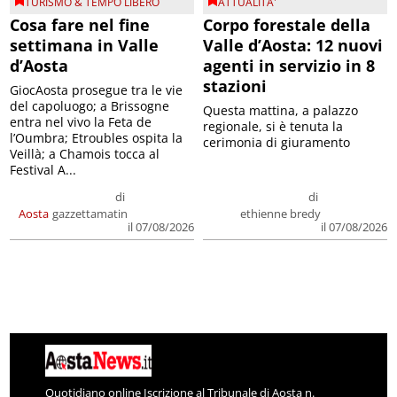
TURISMO & TEMPO LIBERO
ATTUALITA'
Cosa fare nel fine
Corpo forestale della
settimana in Valle
Valle d’Aosta: 12 nuovi
d’Aosta
agenti in servizio in 8
stazioni
GiocAosta prosegue tra le vie
del capoluogo; a Brissogne
Questa mattina, a palazzo
entra nel vivo la Feta de
regionale, si è tenuta la
l’Oumbra; Etroubles ospita la
cerimonia di giuramento
Veillà; a Chamois tocca al
Festival A...
di
di
Aosta
gazzettamatin
ethienne bredy
il 07/08/2026
il 07/08/2026
Quotidiano online Iscrizione al Tribunale di Aosta n.