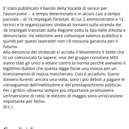
E’ stato pubblicato il bando della Società di servizi per
l’assunzione – a tempo determinato e in alcuni casi a tempo
parziale – di 14 impiegati forestali, di cui 2 amministrativi e 12
tecnici e le organizzazioni sindacali tornano sulla vicenda dei
36 impiegati transitati dalla Regione sotto la Spa Valle d’Aosta e
denunciano: «la selezione avrà comunque valenza pubblica e
quindi per questi lavoratori non c’è nessuna garanzia per il
futuro».
Alla denuncia dei sindacati si accoda il Movimento 5 Stelle che
in un comunicato fa sapere: «noi del gruppo consiliare M5S
siamo stati gli unici a votare contro la norma perché avevamo il
legittimo dubbio che questa legge fosse una mossa per un
licenziamento di massa mascherato. Così è accaduto. Siamo
davvero furenti: ancora una volta, sono i più deboli a pagare le
conseguenze dell’inettitudine e del pressapochismo politico».
Per i grillini «diventa sempre più importante promuovere
un’inversione di rotta: le elezioni di maggio sono un’occasione
importante per farlo».
(d.c.)