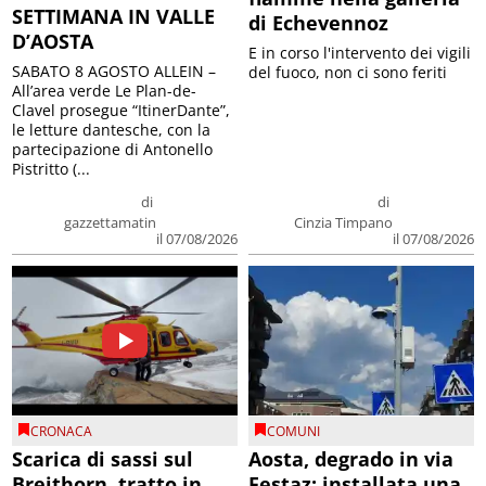
SETTIMANA IN VALLE
di Echevennoz
D’AOSTA
E in corso l'intervento dei vigili
SABATO 8 AGOSTO ALLEIN –
del fuoco, non ci sono feriti
All’area verde Le Plan-de-
Clavel prosegue “ItinerDante”,
le letture dantesche, con la
partecipazione di Antonello
Pistritto (...
di
di
gazzettamatin
Cinzia Timpano
il 07/08/2026
il 07/08/2026
CRONACA
COMUNI
Scarica di sassi sul
Aosta, degrado in via
Breithorn, tratto in
Festaz: installata una