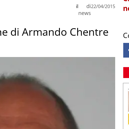
di
il
22/04/2015
n
news
ne di Armando Chentre
C