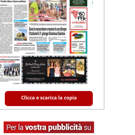
Clicca e scarica la copia