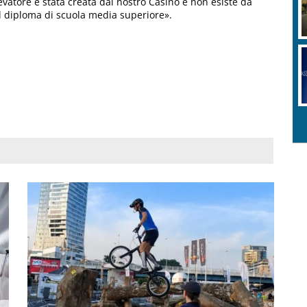
levatore è stata creata dal nostro Casinò e non esiste da
 il diploma di scuola media superiore».