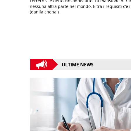
Ferrero si è detto «insoddisfatto. La mansione di ri
nessuna altra parte nel mondo. E tra i requisiti c’è
(danila chenal)
ULTIME NEWS