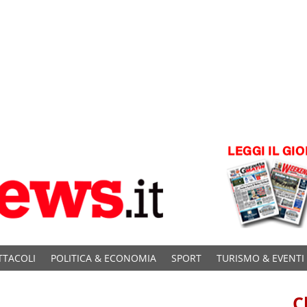
TTACOLI
POLITICA & ECONOMIA
SPORT
TURISMO & EVENTI
C