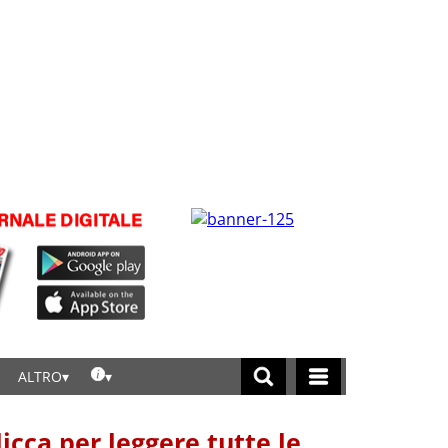
ALTRO
licca per leggere tutte le