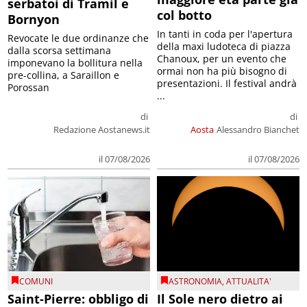
col botto
Bornyon
In tanti in coda per l'apertura
Revocate le due ordinanze che
della maxi ludoteca di piazza
dalla scorsa settimana
Chanoux, per un evento che
imponevano la bollitura nella
ormai non ha più bisogno di
pre-collina, a Saraillon e
presentazioni. Il festival andrà
Porossan
...
di
di
Redazione Aostanews.it
Aosta
Alessandro Bianchet
il 07/08/2026
il 07/08/2026
COMUNI
ASTRONOMIA
,
ATTUALITA'
Saint-Pierre: obbligo di
Il Sole nero dietro ai
bollitura dell’acqua in
Giganti: guida