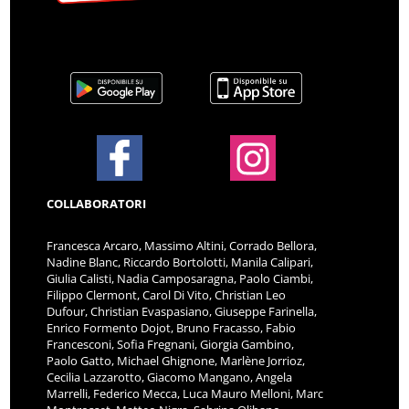
COLLABORATORI
Francesca Arcaro, Massimo Altini, Corrado Bellora,
Nadine Blanc, Riccardo Bortolotti, Manila Calipari,
Giulia Calisti, Nadia Camposaragna, Paolo Ciambi,
Filippo Clermont, Carol Di Vito, Christian Leo
Dufour, Christian Evaspasiano, Giuseppe Farinella,
Enrico Formento Dojot, Bruno Fracasso, Fabio
Francesconi, Sofia Fregnani, Giorgia Gambino,
Paolo Gatto, Michael Ghignone, Marlène Jorrioz,
Cecilia Lazzarotto, Giacomo Mangano, Angela
Marrelli, Federico Mecca, Luca Mauro Melloni, Marc
Montrosset, Matteo Nigra, Sabrina Olibano,
Emiliano Pala, Gabriele Peloso, Maurizio Pitti, Loris