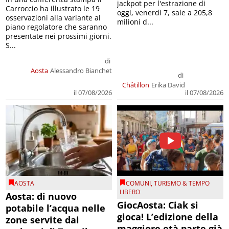
oggi, venerdì 7, sale a 205,8
osservazioni alla variante al
milioni d...
piano regolatore che saranno
presentate nei prossimi giorni.
S...
di
Aosta
Alessandro Bianchet
di
Châtillon
Erika David
il 07/08/2026
il 07/08/2026
AOSTA
COMUNI
,
TURISMO & TEMPO
LIBERO
Aosta: di nuovo
GiocAosta: Ciak si
potabile l’acqua nelle
gioca! L’edizione della
zone servite dai
maggiore età parte già
serbatoi di Tramil e