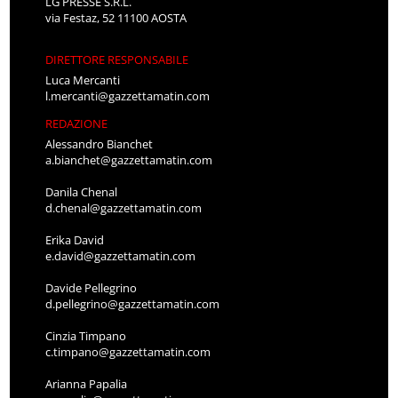
DIRETTORE RESPONSABILE
Luca Mercanti
l.mercanti@gazzettamatin.com
REDAZIONE
Alessandro Bianchet
a.bianchet@gazzettamatin.com
Danila Chenal
d.chenal@gazzettamatin.com
Erika David
e.david@gazzettamatin.com
Davide Pellegrino
d.pellegrino@gazzettamatin.com
Cinzia Timpano
c.timpano@gazzettamatin.com
Arianna Papalia
a.papalia@gazzettamatin.com