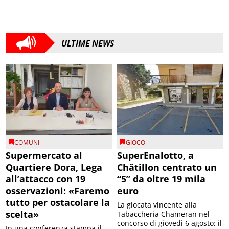
ULTIME NEWS
COMUNI
GIOCO
Supermercato al
SuperEnalotto, a
Quartiere Dora, Lega
Châtillon centrato un
all’attacco con 19
“5” da oltre 19 mila
osservazioni: «Faremo
euro
tutto per ostacolare la
La giocata vincente alla
scelta»
Tabaccheria Chameran nel
concorso di giovedì 6 agosto; il
In una conferenza stampa il
jackpot per l'estrazione di
Carroccio ha illustrato le 19