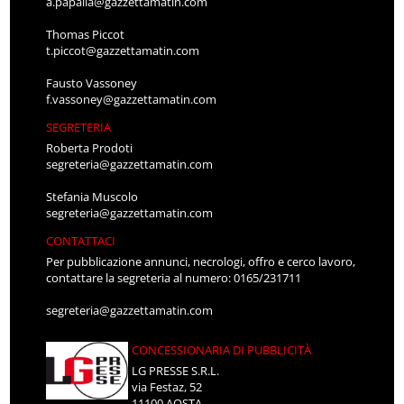
Thomas Piccot
t.piccot@gazzettamatin.com
Fausto Vassoney
f.vassoney@gazzettamatin.com
SEGRETERIA
Roberta Prodoti
segreteria@gazzettamatin.com
Stefania Muscolo
segreteria@gazzettamatin.com
CONTATTACI
Per pubblicazione annunci, necrologi, offro e cerco lavoro,
contattare la segreteria al numero: 0165/231711
segreteria@gazzettamatin.com
CONCESSIONARIA DI PUBBLICITÀ
LG PRESSE S.R.L.
via Festaz, 52
11100 AOSTA
Tel: 0165.231711