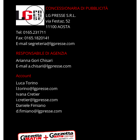
CONCESSIONARIA DI PUBBLICITÀ
LG PRESSE S.R.L.
via Festaz, 52
11100 AOSTA
Tel: 0165.231711
Fax: 0165.1820141
E-mail
segreteria@lgpresse.com
RESPONSABILE DI AGENZIA
Arianna Gori Chisari
E-mail
a.chisari@lgpresse.com
Account
Luca Torino
l.torino@lgpresse.com
Ivana Cretier
i.cretier@lgpresse.com
Daniele Fimiano
d.fimiano@lgpresse.com