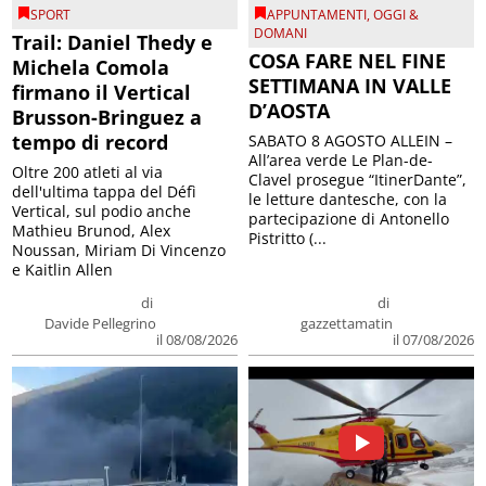
SPORT
APPUNTAMENTI
,
OGGI &
DOMANI
Trail: Daniel Thedy e
COSA FARE NEL FINE
Michela Comola
SETTIMANA IN VALLE
firmano il Vertical
D’AOSTA
Brusson-Bringuez a
tempo di record
SABATO 8 AGOSTO ALLEIN –
All’area verde Le Plan-de-
Oltre 200 atleti al via
Clavel prosegue “ItinerDante”,
dell'ultima tappa del Défì
le letture dantesche, con la
Vertical, sul podio anche
partecipazione di Antonello
Mathieu Brunod, Alex
Pistritto (...
Noussan, Miriam Di Vincenzo
e Kaitlin Allen
di
di
Davide Pellegrino
gazzettamatin
il 08/08/2026
il 07/08/2026