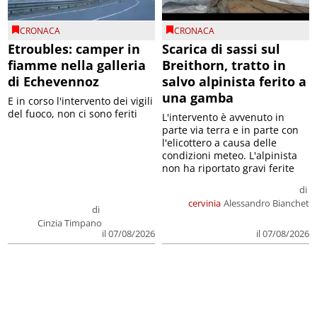
CRONACA
CRONACA
Etroubles: camper in
Scarica di sassi sul
fiamme nella galleria
Breithorn, tratto in
di Echevennoz
salvo alpinista ferito a
una gamba
E in corso l'intervento dei vigili
del fuoco, non ci sono feriti
L'intervento è avvenuto in
parte via terra e in parte con
l'elicottero a causa delle
condizioni meteo. L'alpinista
non ha riportato gravi ferite
di
cervinia
Alessandro Bianchet
di
Cinzia Timpano
il 07/08/2026
il 07/08/2026