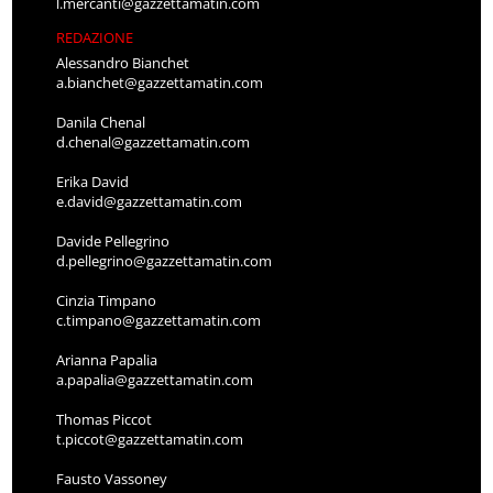
l.mercanti@gazzettamatin.com
REDAZIONE
Alessandro Bianchet
a.bianchet@gazzettamatin.com
Danila Chenal
d.chenal@gazzettamatin.com
Erika David
e.david@gazzettamatin.com
Davide Pellegrino
d.pellegrino@gazzettamatin.com
Cinzia Timpano
c.timpano@gazzettamatin.com
Arianna Papalia
a.papalia@gazzettamatin.com
Thomas Piccot
t.piccot@gazzettamatin.com
Fausto Vassoney