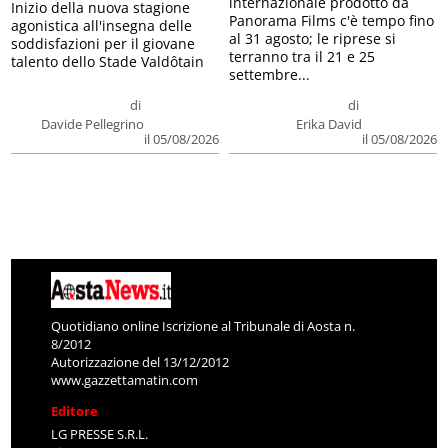
internazionale prodotto da
Inizio della nuova stagione
Panorama Films c'è tempo fino
agonistica all'insegna delle
al 31 agosto; le riprese si
soddisfazioni per il giovane
terranno tra il 21 e 25
talento dello Stade Valdôtain
settembre...
di
di
Davide Pellegrino
Erika David
il 05/08/2026
il 05/08/2026
Quotidiano online Iscrizione al Tribunale di Aosta n.
8/2012
Autorizzazione del 13/12/2012
www.gazzettamatin.com
Editore
LG PRESSE S.R.L.