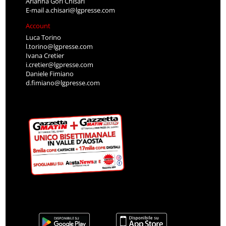
Arianna Gori Chisari
E-mail
a.chisari@lgpresse.com
Account
Luca Torino
l.torino@lgpresse.com
Ivana Cretier
i.cretier@lgpresse.com
Daniele Fimiano
d.fimiano@lgpresse.com