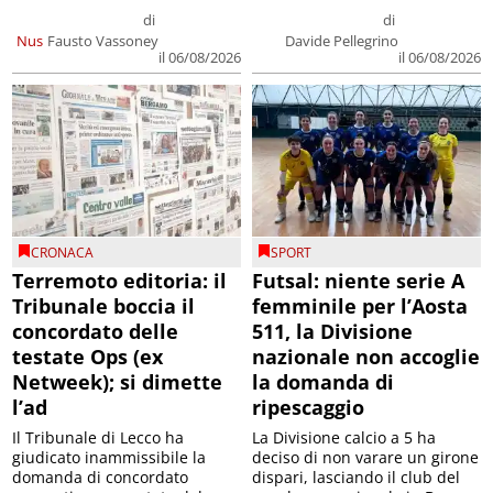
di
di
Nus
Fausto Vassoney
Davide Pellegrino
il 06/08/2026
il 06/08/2026
CRONACA
SPORT
Terremoto editoria: il
Futsal: niente serie A
Tribunale boccia il
femminile per l’Aosta
concordato delle
511, la Divisione
testate Ops (ex
nazionale non accoglie
Netweek); si dimette
la domanda di
l’ad
ripescaggio
Il Tribunale di Lecco ha
La Divisione calcio a 5 ha
giudicato inammissibile la
deciso di non varare un girone
domanda di concordato
dispari, lasciando il club del