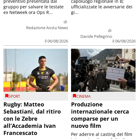
preventivo presentata dal
capoluogo regionale in B;
gruppo per salvare le testate
ufficializzate le avversarie dei
ex Netweek ora Ops R...
gi...
di
Redazione Aosta News
di
Davide Pellegrino
il 06/08/2026
il 06/08/2026
SPORT
CINEMA
Rugby: Matteo
Produzione
Sebastiani, dal ritiro
internazionale cerca
con le Zebre
comparse per un
all’Accademia Ivan
nuovo film
Francescato
Per aderire al casting del film