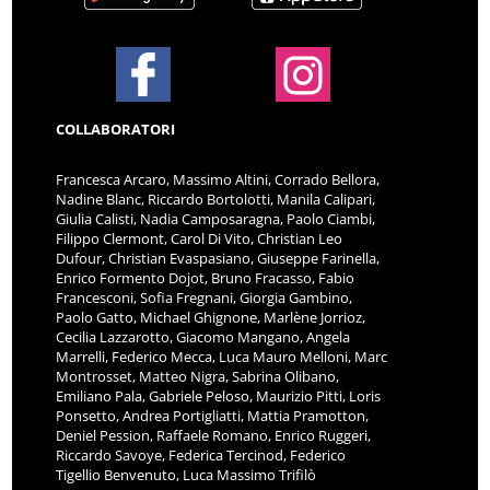
COLLABORATORI
Francesca Arcaro, Massimo Altini, Corrado Bellora,
Nadine Blanc, Riccardo Bortolotti, Manila Calipari,
Giulia Calisti, Nadia Camposaragna, Paolo Ciambi,
Filippo Clermont, Carol Di Vito, Christian Leo
Dufour, Christian Evaspasiano, Giuseppe Farinella,
Enrico Formento Dojot, Bruno Fracasso, Fabio
Francesconi, Sofia Fregnani, Giorgia Gambino,
Paolo Gatto, Michael Ghignone, Marlène Jorrioz,
Cecilia Lazzarotto, Giacomo Mangano, Angela
Marrelli, Federico Mecca, Luca Mauro Melloni, Marc
Montrosset, Matteo Nigra, Sabrina Olibano,
Emiliano Pala, Gabriele Peloso, Maurizio Pitti, Loris
Ponsetto, Andrea Portigliatti, Mattia Pramotton,
Deniel Pession, Raffaele Romano, Enrico Ruggeri,
Riccardo Savoye, Federica Tercinod, Federico
Tigellio Benvenuto, Luca Massimo Trifilò