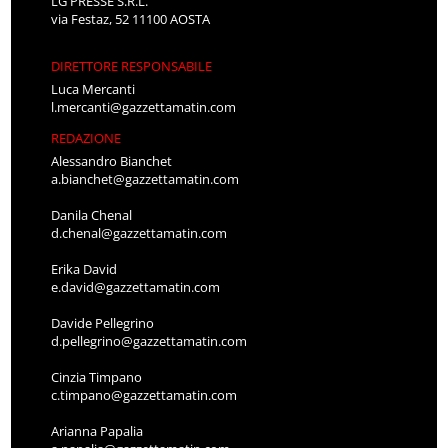
LG PRESSE S.R.L.
via Festaz, 52 11100 AOSTA
DIRETTORE RESPONSABILE
Luca Mercanti
l.mercanti@gazzettamatin.com
REDAZIONE
Alessandro Bianchet
a.bianchet@gazzettamatin.com
Danila Chenal
d.chenal@gazzettamatin.com
Erika David
e.david@gazzettamatin.com
Davide Pellegrino
d.pellegrino@gazzettamatin.com
Cinzia Timpano
c.timpano@gazzettamatin.com
Arianna Papalia