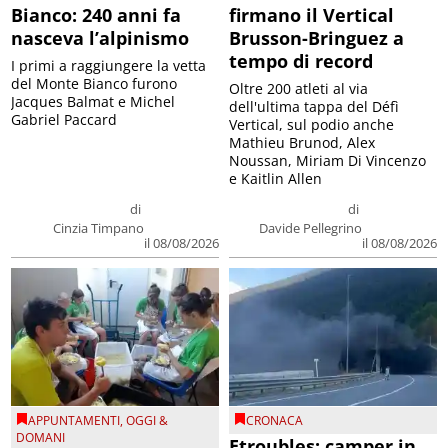
Bianco: 240 anni fa
firmano il Vertical
nasceva l’alpinismo
Brusson-Bringuez a
tempo di record
I primi a raggiungere la vetta
del Monte Bianco furono
Oltre 200 atleti al via
Jacques Balmat e Michel
dell'ultima tappa del Défì
Gabriel Paccard
Vertical, sul podio anche
Mathieu Brunod, Alex
Noussan, Miriam Di Vincenzo
e Kaitlin Allen
di
di
Cinzia Timpano
Davide Pellegrino
il 08/08/2026
il 08/08/2026
APPUNTAMENTI
,
OGGI &
CRONACA
DOMANI
Etroubles: camper in