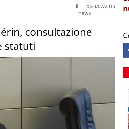
di
il
23/07/2015
n
news
érin, consultazione
C
 statuti