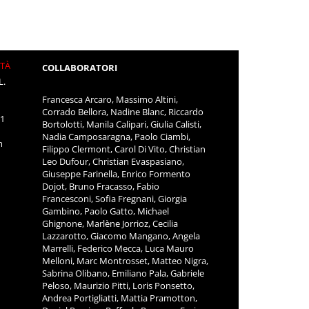
ITÀ
COLLABORATORI
L.
Francesca Arcaro, Massimo Altini,
Corrado Bellora, Nadine Blanc, Riccardo
11
Bortolotti, Manila Calipari, Giulia Calisti,
Nadia Camposaragna, Paolo Ciambi,
m
Filippo Clermont, Carol Di Vito, Christian
Leo Dufour, Christian Evaspasiano,
Giuseppe Farinella, Enrico Formento
Dojot, Bruno Fracasso, Fabio
Francesconi, Sofia Fregnani, Giorgia
Gambino, Paolo Gatto, Michael
Ghignone, Marlène Jorrioz, Cecilia
Lazzarotto, Giacomo Mangano, Angela
Marrelli, Federico Mecca, Luca Mauro
Melloni, Marc Montrosset, Matteo Nigra,
Sabrina Olibano, Emiliano Pala, Gabriele
Peloso, Maurizio Pitti, Loris Ponsetto,
Andrea Portigliatti, Mattia Pramotton,