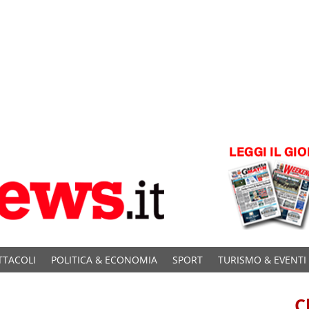
TTACOLI
POLITICA & ECONOMIA
SPORT
TURISMO & EVENTI
C