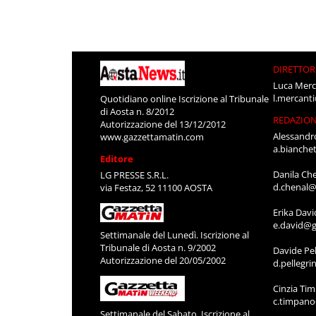
DIRETTOR
Luca Merc
l.mercant
Quotidiano online Iscrizione al Tribunale
di Aosta n. 8/2012
REDAZIO
Autorizzazione del 13/12/2012
Alessandr
www.gazzettamatin.com
a.bianche
Editore
Danila Ch
LG PRESSE S.R.L.
d.chenal@
via Festaz, 52 11100 AOSTA
Erika Davi
e.david@g
Settimanale del Lunedì. Iscrizione al
Tribunale di Aosta n. 9/2002
Davide Pel
Autorizzazione del 20/05/2002
d.pellegr
Cinzia Ti
c.timpan
Settimanale del Sabato. Iscrizione al