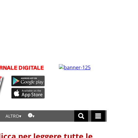
ALTRO
licca per leggere tutte le