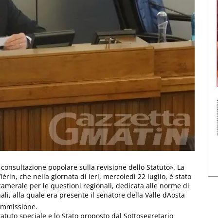
onsultazione popolare sulla revisione dello Statuto». La
iérin, che nella giornata di ieri, mercoledì 22 luglio, è stato
merale per le questioni regionali, dedicata alle norme di
ali, alla quale era presente il senatore della Valle dAosta
Commissione.
tatuto speciale e lo Stato proposto dal Sottosegretario