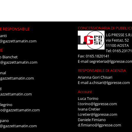
CONCESSIONARIA DI PUBBLIC
E RESPONSABILE
LG PRESSE S.R.
anti
via Festaz, 52
i@gazzettamatin.com
11100 AOSTA
NE
Tel: 0165.2317
Fax: 0165.1820141
o Bianchet
E-mail
segreteria@lgpresse.co
t@gazzettamatin.com
RESPONSABILE DI AGENZIA
enal
Arianna Gori Chisari
gazzettamatin.com
E-mail
a.chisari@lgpresse.com
d
Account
azzettamatin.com
Luca Torino
l.torino@lgpresse.com
legrino
Ivana Cretier
ino@gazzettamatin.com
i.cretier@lgpresse.com
Daniele Fimiano
mpano
d.fimiano@lgpresse.com
o@gazzettamatin.com