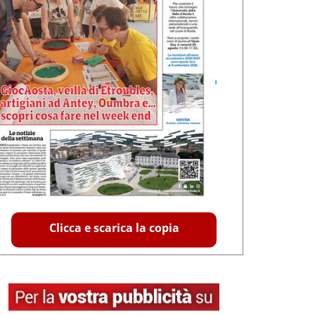
Clicca e scarica la copia