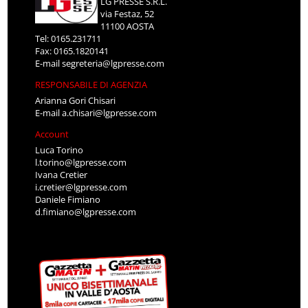
LG PRESSE S.R.L.
via Festaz, 52
11100 AOSTA
Tel: 0165.231711
Fax: 0165.1820141
E-mail
segreteria@lgpresse.com
RESPONSABILE DI AGENZIA
Arianna Gori Chisari
E-mail
a.chisari@lgpresse.com
Account
Luca Torino
l.torino@lgpresse.com
Ivana Cretier
i.cretier@lgpresse.com
Daniele Fimiano
d.fimiano@lgpresse.com