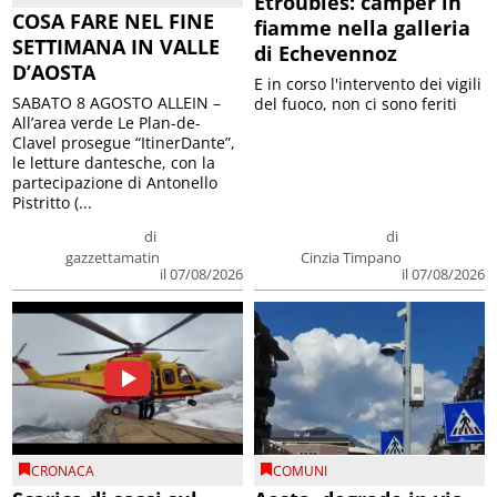
Etroubles: camper in
COSA FARE NEL FINE
fiamme nella galleria
SETTIMANA IN VALLE
di Echevennoz
D’AOSTA
E in corso l'intervento dei vigili
SABATO 8 AGOSTO ALLEIN –
del fuoco, non ci sono feriti
All’area verde Le Plan-de-
Clavel prosegue “ItinerDante”,
le letture dantesche, con la
partecipazione di Antonello
Pistritto (...
di
di
gazzettamatin
Cinzia Timpano
il 07/08/2026
il 07/08/2026
CRONACA
COMUNI