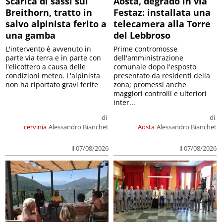
Scarica di sassi sul
Aosta, degrado in via
Breithorn, tratto in
Festaz: installata una
salvo alpinista ferito a
telecamera alla Torre
una gamba
del Lebbroso
L'intervento è avvenuto in
Prime contromosse
parte via terra e in parte con
dell'amministrazione
l'elicottero a causa delle
comunale dopo l'esposto
condizioni meteo. L'alpinista
presentato da residenti della
non ha riportato gravi ferite
zona; promessi anche
maggiori controlli e ulteriori
inter...
di
di
cervinia
Alessandro Bianchet
Aosta
Alessandro Bianchet
il 07/08/2026
il 07/08/2026