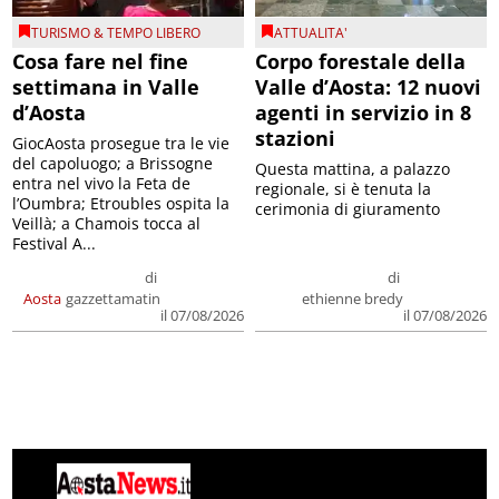
TURISMO & TEMPO LIBERO
ATTUALITA'
Cosa fare nel fine
Corpo forestale della
settimana in Valle
Valle d’Aosta: 12 nuovi
d’Aosta
agenti in servizio in 8
stazioni
GiocAosta prosegue tra le vie
del capoluogo; a Brissogne
Questa mattina, a palazzo
entra nel vivo la Feta de
regionale, si è tenuta la
l’Oumbra; Etroubles ospita la
cerimonia di giuramento
Veillà; a Chamois tocca al
Festival A...
di
di
Aosta
gazzettamatin
ethienne bredy
il 07/08/2026
il 07/08/2026