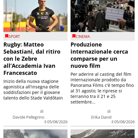
SPORT
CINEMA
Rugby: Matteo
Produzione
Sebastiani, dal ritiro
internazionale cerca
con le Zebre
comparse per un
all’Accademia Ivan
nuovo film
Francescato
Per aderire al casting del film
internazionale prodotto da
Inizio della nuova stagione
Panorama Films c'è tempo fino
agonistica all'insegna delle
al 31 agosto; le riprese si
soddisfazioni per il giovane
terranno tra il 21 e 25
talento dello Stade Valdôtain
settembre...
di
di
Davide Pellegrino
Erika David
il 05/08/2026
il 05/08/2026