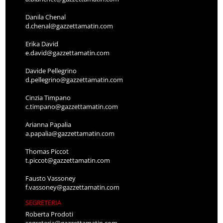
Danila Chenal
d.chenal@gazzettamatin.com
Erika David
e.david@gazzettamatin.com
Davide Pellegrino
d.pellegrino@gazzettamatin.com
Cinzia Timpano
c.timpano@gazzettamatin.com
Arianna Papalia
a.papalia@gazzettamatin.com
Thomas Piccot
t.piccot@gazzettamatin.com
Fausto Vassoney
f.vassoney@gazzettamatin.com
SEGRETERIA
Roberta Prodoti
segreteria@gazzettamatin.com