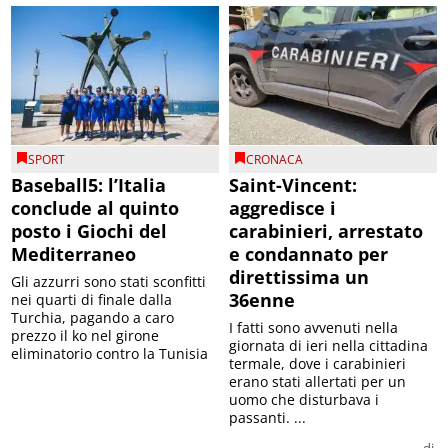
SPORT
CRONACA
Baseball5: l’Italia
Saint-Vincent:
conclude al quinto
aggredisce i
posto i Giochi del
carabinieri, arrestato
Mediterraneo
e condannato per
direttissima un
Gli azzurri sono stati sconfitti
36enne
nei quarti di finale dalla
Turchia, pagando a caro
I fatti sono avvenuti nella
prezzo il ko nel girone
giornata di ieri nella cittadina
eliminatorio contro la Tunisia
termale, dove i carabinieri
erano stati allertati per un
uomo che disturbava i
passanti. ...
di