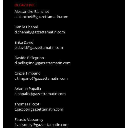
REDAZIONE
Alessandro Bianchet
a.bianchet@gazzettamatin.com
Danila Chenal
d.chenal@gazzettamatin.com
Erika David
e.david@gazzettamatin.com
Davide Pellegrino
d.pellegrino@gazzettamatin.com
Cinzia Timpano
c.timpano@gazzettamatin.com
Arianna Papalia
a.papalia@gazzettamatin.com
Thomas Piccot
t.piccot@gazzettamatin.com
Fausto Vassoney
f.vassoney@gazzettamatin.com