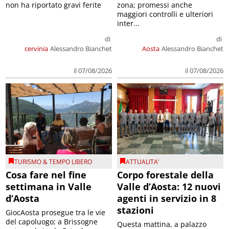
non ha riportato gravi ferite
zona; promessi anche
maggiori controlli e ulteriori
inter...
di
di
cervinia
Alessandro Bianchet
Aosta
Alessandro Bianchet
il 07/08/2026
il 07/08/2026
TURISMO & TEMPO LIBERO
ATTUALITA'
Cosa fare nel fine
Corpo forestale della
settimana in Valle
Valle d’Aosta: 12 nuovi
d’Aosta
agenti in servizio in 8
stazioni
GiocAosta prosegue tra le vie
del capoluogo; a Brissogne
Questa mattina, a palazzo