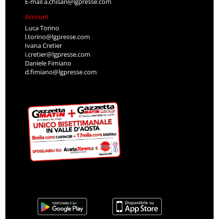
E-mail
a.chisari@lgpresse.com
Account
Luca Torino
l.torino@lgpresse.com
Ivana Cretier
i.cretier@lgpresse.com
Daniele Fimiano
d.fimiano@lgpresse.com