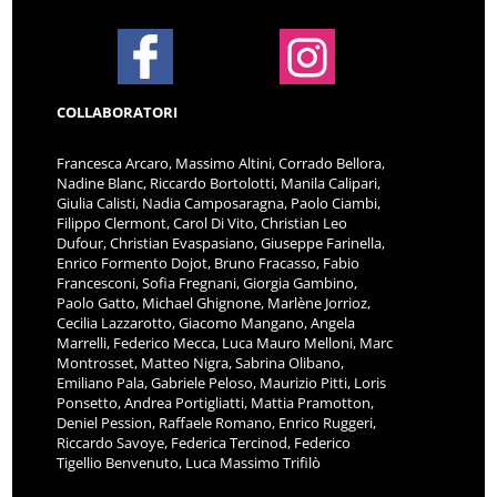
COLLABORATORI
Francesca Arcaro, Massimo Altini, Corrado Bellora,
Nadine Blanc, Riccardo Bortolotti, Manila Calipari,
Giulia Calisti, Nadia Camposaragna, Paolo Ciambi,
Filippo Clermont, Carol Di Vito, Christian Leo
Dufour, Christian Evaspasiano, Giuseppe Farinella,
Enrico Formento Dojot, Bruno Fracasso, Fabio
Francesconi, Sofia Fregnani, Giorgia Gambino,
Paolo Gatto, Michael Ghignone, Marlène Jorrioz,
Cecilia Lazzarotto, Giacomo Mangano, Angela
Marrelli, Federico Mecca, Luca Mauro Melloni, Marc
Montrosset, Matteo Nigra, Sabrina Olibano,
Emiliano Pala, Gabriele Peloso, Maurizio Pitti, Loris
Ponsetto, Andrea Portigliatti, Mattia Pramotton,
Deniel Pession, Raffaele Romano, Enrico Ruggeri,
Riccardo Savoye, Federica Tercinod, Federico
Tigellio Benvenuto, Luca Massimo Trifilò