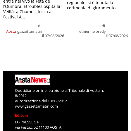
entra nel vivo la Feta de
regionale, si è tenuta la
l’Oumbra; Etroubles ospita la
cerimonia di giuramento
Veillà; a Chamois tocca al
Festival A...
di
di
Aosta
gazzettamatin
ethienne bredy
il 07/08/2026
il 07/08/2026
Quotidiano online Iscrizione al Tribunale di Aosta n.
8/2012
Autorizzazione del 13/12/2012
www.gazzettamatin.com
Editore
LG PRESSE S.R.L.
via Festaz, 52 11100 AOSTA