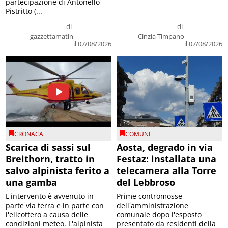
partecipazione di Antonello
Pistritto (...
di
di
gazzettamatin
Cinzia Timpano
il 07/08/2026
il 07/08/2026
CRONACA
COMUNI
Scarica di sassi sul
Aosta, degrado in via
Breithorn, tratto in
Festaz: installata una
salvo alpinista ferito a
telecamera alla Torre
una gamba
del Lebbroso
L'intervento è avvenuto in
Prime contromosse
parte via terra e in parte con
dell'amministrazione
l'elicottero a causa delle
comunale dopo l'esposto
condizioni meteo. L'alpinista
presentato da residenti della