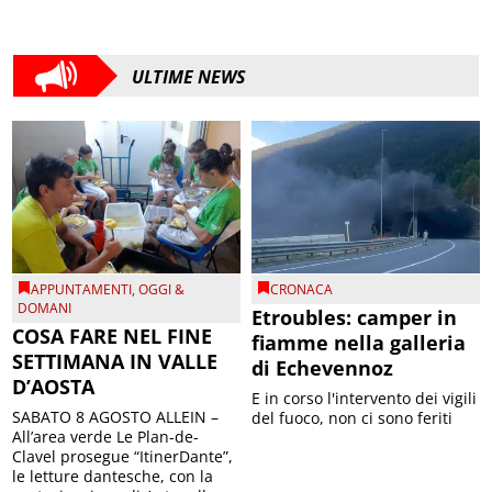
ULTIME NEWS
APPUNTAMENTI
,
OGGI &
CRONACA
DOMANI
Etroubles: camper in
COSA FARE NEL FINE
fiamme nella galleria
SETTIMANA IN VALLE
di Echevennoz
D’AOSTA
E in corso l'intervento dei vigili
SABATO 8 AGOSTO ALLEIN –
del fuoco, non ci sono feriti
All’area verde Le Plan-de-
Clavel prosegue “ItinerDante”,
le letture dantesche, con la