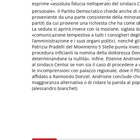
esprime «assoluta fiducia nelloperato del sindaco Ce
personale». Il Partito Democratico chiede anche di n
proveniente da una parte consistente della minor
partiti da cui proviene una richiesta che ha come obi
La seduta si aprirà invece con la mozione, siglata da
«comunicazione tempestiva a tutti i consiglieri de
l’amministrazione e i suoi organi politici, nonché gl
Patrizia Pradelli del Movimento 5 Stelle punta invece 
procedura inficianti la nomina della dottoressa Donat
determinandone la nullità». Infine, Etienne Andrion
al sindaco Centoz se non sia il caso di procedere a u
le incomprensioni con palazzo regionale, dove il PD
affidato a Raimondo Donzel. Andrione conclude chied
maggioranza alternativa o di ridare la parola al po
(alessandro bianchet)