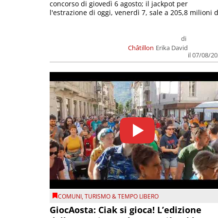
concorso di giovedì 6 agosto; il jackpot per
l'estrazione di oggi, venerdì 7, sale a 205,8 milioni d
di
Châtillon
Erika David
il 07/08/2
COMUNI
,
TURISMO & TEMPO LIBERO
GiocAosta: Ciak si gioca! L’edizione