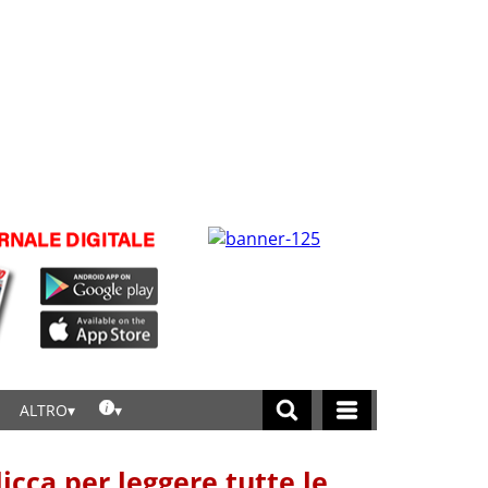
ALTRO
licca per leggere tutte le