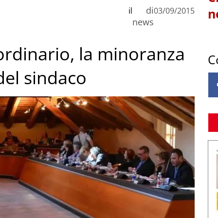
di
il
03/09/2015
n
news
aordinario, la minoranza
C
del sindaco