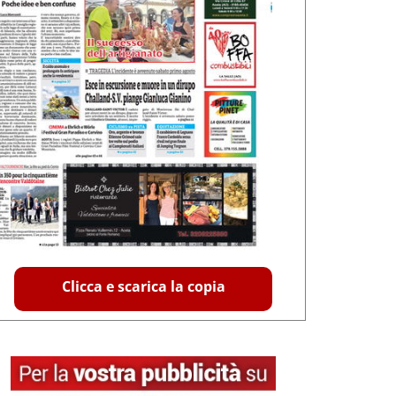
Clicca e scarica la copia