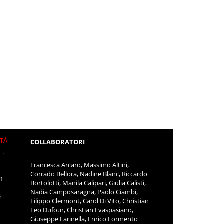
ITÀ
COLLABORATORI
L.
Francesca Arcaro, Massimo Altini,
Corrado Bellora, Nadine Blanc, Riccardo
11
Bortolotti, Manila Calipari, Giulia Calisti,
Nadia Camposaragna, Paolo Ciambi,
m
Filippo Clermont, Carol Di Vito, Christian
Leo Dufour, Christian Evaspasiano,
Giuseppe Farinella, Enrico Formento