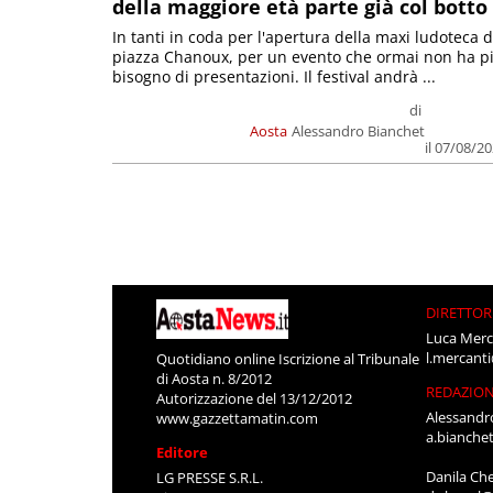
della maggiore età parte già col botto
In tanti in coda per l'apertura della maxi ludoteca d
piazza Chanoux, per un evento che ormai non ha p
bisogno di presentazioni. Il festival andrà ...
di
Aosta
Alessandro Bianchet
il 07/08/2
DIRETTOR
Luca Merc
l.mercant
Quotidiano online Iscrizione al Tribunale
di Aosta n. 8/2012
REDAZIO
Autorizzazione del 13/12/2012
Alessandr
www.gazzettamatin.com
a.bianche
Editore
Danila Ch
LG PRESSE S.R.L.