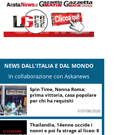
NEWS DALL'ITALIA E DAL MONDO
In collaborazione con Askanews
Camera,Opposizioni a
Fontana: sanzioni a Bignami
per offese a Scalfaro
il 07/08/2026
Ultimatum della Spagna
all’Italia: revochi lo stop a