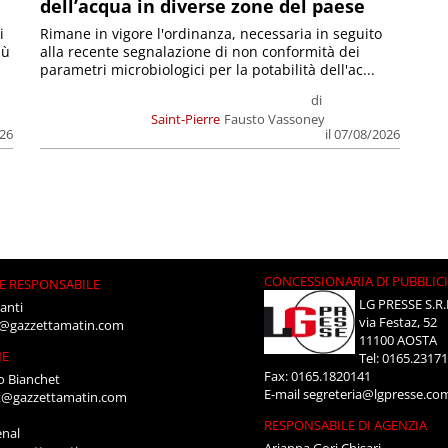
dell’acqua in diverse zone del paese
i
Rimane in vigore l'ordinanza, necessaria in seguito
iù
alla recente segnalazione di non conformità dei
parametri microbiologici per la potabilità dell'ac...
di
Saint-Pierre
Fausto Vassoney
026
il 07/08/2026
CONCESSIONARIA DI PUBBLIC
E RESPONSABILE
LG PRESSE S.R.
anti
via Festaz, 52
i@gazzettamatin.com
11100 AOSTA
NE
Tel: 0165.2317
Fax: 0165.1820141
o Bianchet
E-mail
segreteria@lgpresse.co
t@gazzettamatin.com
RESPONSABILE DI AGENZIA
enal