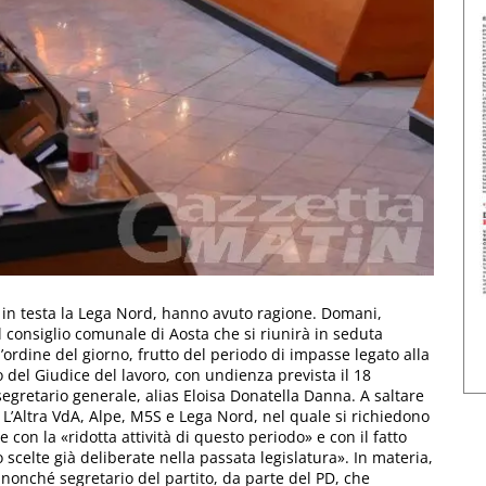
n in testa la Lega Nord, hanno avuto ragione. Domani,
l consiglio comunale di Aosta che si riunirà in seduta
l’ordine del giorno, frutto del periodo di impasse legato alla
 del Giudice del lavoro, con undienza prevista il 18
egretario generale, alias Eloisa Donatella Danna. A saltare
a L’Altra VdA, Alpe, M5S e Lega Nord, nel quale si richiedono
 con la «ridotta attività di questo periodo» e con il fatto
scelte già deliberate nella passata legislatura». In materia,
o, nonché segretario del partito, da parte del PD, che