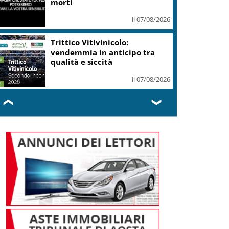
Schengen o ci saranno
conseguenze
il 07/08/2026
Caldo in leggero calo: domani
e domenica 19 città in “bollino
rosso”
il 07/08/2026
❮
❯