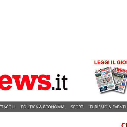
TTACOLI
POLITICA & ECONOMIA
SPORT
TURISMO & EVENTI
C