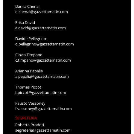
Danila Chenal
d.chenal@gazzettamatin.com
Erika David
e.david@gazzettamatin.com
Davide Pellegrino
d.pellegrino@gazzettamatin.com
Cinzia Timpano
c.timpano@gazzettamatin.com
Arianna Papalia
a.papalia@gazzettamatin.com
Thomas Piccot
t.piccot@gazzettamatin.com
Fausto Vassoney
f.vassoney@gazzettamatin.com
SEGRETERIA
Roberta Prodoti
segreteria@gazzettamatin.com