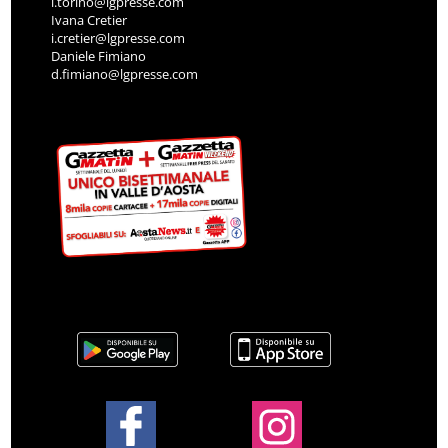
l.torino@lgpresse.com
Ivana Cretier
i.cretier@lgpresse.com
Daniele Fimiano
d.fimiano@lgpresse.com