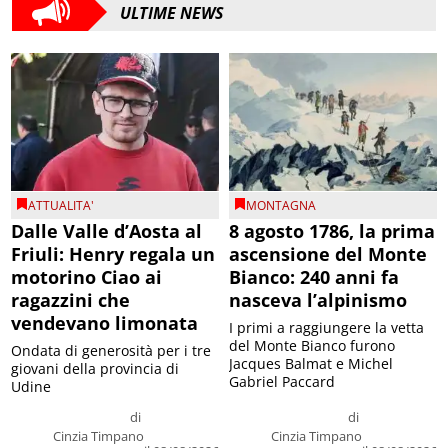
ULTIME NEWS
ATTUALITA'
MONTAGNA
Dalle Valle d’Aosta al
8 agosto 1786, la prima
Friuli: Henry regala un
ascensione del Monte
motorino Ciao ai
Bianco: 240 anni fa
ragazzini che
nasceva l’alpinismo
vendevano limonata
I primi a raggiungere la vetta
del Monte Bianco furono
Ondata di generosità per i tre
Jacques Balmat e Michel
giovani della provincia di
Gabriel Paccard
Udine
di
di
Cinzia Timpano
Cinzia Timpano