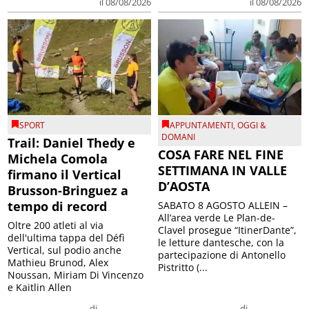
il 08/08/2026
il 08/08/2026
SPORT
APPUNTAMENTI
,
OGGI &
DOMANI
Trail: Daniel Thedy e
COSA FARE NEL FINE
Michela Comola
SETTIMANA IN VALLE
firmano il Vertical
D’AOSTA
Brusson-Bringuez a
tempo di record
SABATO 8 AGOSTO ALLEIN –
All’area verde Le Plan-de-
Oltre 200 atleti al via
Clavel prosegue “ItinerDante”,
dell'ultima tappa del Défì
le letture dantesche, con la
Vertical, sul podio anche
partecipazione di Antonello
Mathieu Brunod, Alex
Pistritto (...
Noussan, Miriam Di Vincenzo
e Kaitlin Allen
di
di