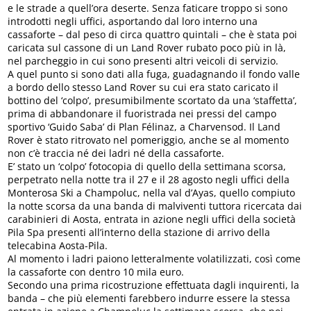
e le strade a quell’ora deserte. Senza faticare troppo si sono
introdotti negli uffici, asportando dal loro interno una
cassaforte – dal peso di circa quattro quintali – che è stata poi
caricata sul cassone di un Land Rover rubato poco più in là,
nel parcheggio in cui sono presenti altri veicoli di servizio.
A quel punto si sono dati alla fuga, guadagnando il fondo valle
a bordo dello stesso Land Rover su cui era stato caricato il
bottino del ‘colpo’, presumibilmente scortato da una ‘staffetta’,
prima di abbandonare il fuoristrada nei pressi del campo
sportivo ‘Guido Saba’ di Plan Félinaz, a Charvensod. Il Land
Rover è stato ritrovato nel pomeriggio, anche se al momento
non c’è traccia né dei ladri né della cassaforte.
E’ stato un ‘colpo’ fotocopia di quello della settimana scorsa,
perpetrato nella notte tra il 27 e il 28 agosto negli uffici della
Monterosa Ski a Champoluc, nella val d’Ayas, quello compiuto
la notte scorsa da una banda di malviventi tuttora ricercata dai
carabinieri di Aosta, entrata in azione negli uffici della società
Pila Spa presenti all’interno della stazione di arrivo della
telecabina Aosta-Pila.
Al momento i ladri paiono letteralmente volatilizzati, così come
la cassaforte con dentro 10 mila euro.
Secondo una prima ricostruzione effettuata dagli inquirenti, la
banda – che più elementi farebbero indurre essere la stessa