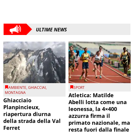
ULTIME NEWS
AMBIENTE
,
GHIACCIAI
,
SPORT
MONTAGNA
Atletica: Matilde
Ghiacciaio
Abelli lotta come una
Planpincieux,
leonessa, la 4×400
riapertura diurna
azzurra firma il
della strada della Val
primato nazionale, ma
Ferret
resta fuori dalla finale