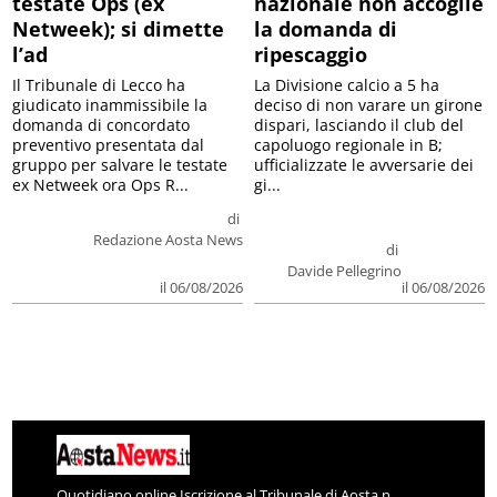
testate Ops (ex
nazionale non accoglie
Netweek); si dimette
la domanda di
l’ad
ripescaggio
Il Tribunale di Lecco ha
La Divisione calcio a 5 ha
giudicato inammissibile la
deciso di non varare un girone
domanda di concordato
dispari, lasciando il club del
preventivo presentata dal
capoluogo regionale in B;
gruppo per salvare le testate
ufficializzate le avversarie dei
ex Netweek ora Ops R...
gi...
di
Redazione Aosta News
di
Davide Pellegrino
il 06/08/2026
il 06/08/2026
Quotidiano online Iscrizione al Tribunale di Aosta n.