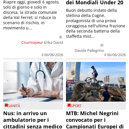
dei Mondiali Under 20
Riapre oggi, giovedì 6 agosto,
solo di giorno e solo in
Buon debutto iridato della
discesa, la strada comunale
stellina della Cogne,
della Val Ferret; si riduce lo
protagonista di una prova
scenario di rischio, in
coraggiosa nell'ultima frazione
movimento u...
della seconda batteria della
staffetta mist...
di
Courmayeur
Erika David
di
Davide Pellegrino
il 06/08/2026
il 06/08/2026
SANITÀ
SPORT
Nus: in arrivo un
MTB: Michel Negrini
ambulatorio per i
convocato per i
cittadini senza medico
Campionati Europei di