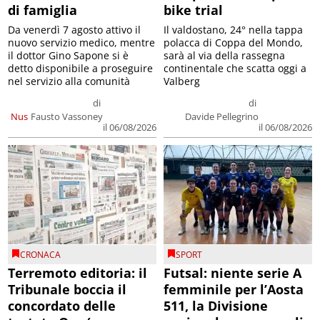
di famiglia
bike trial
Da venerdì 7 agosto attivo il
Il valdostano, 24° nella tappa
nuovo servizio medico, mentre
polacca di Coppa del Mondo,
il dottor Gino Sapone si è
sarà al via della rassegna
detto disponibile a proseguire
continentale che scatta oggi a
nel servizio alla comunità
Valberg
di
di
Nus
Fausto Vassoney
Davide Pellegrino
il 06/08/2026
il 06/08/2026
CRONACA
SPORT
Terremoto editoria: il
Futsal: niente serie A
Tribunale boccia il
femminile per l’Aosta
concordato delle
511, la Divisione