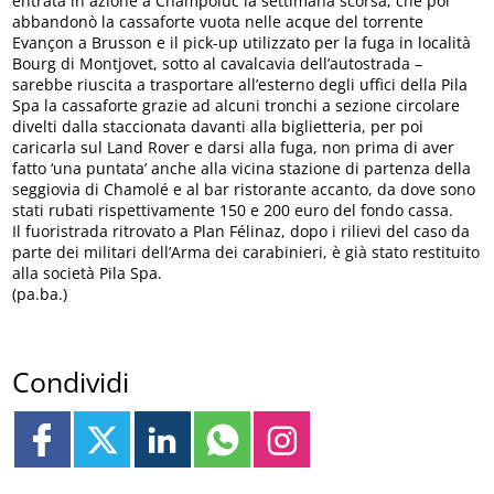
entrata in azione a Champoluc la settimana scorsa, che poi
abbandonò la cassaforte vuota nelle acque del torrente
Evançon a Brusson e il pick-up utilizzato per la fuga in località
Bourg di Montjovet, sotto al cavalcavia dell’autostrada –
sarebbe riuscita a trasportare all’esterno degli uffici della Pila
Spa la cassaforte grazie ad alcuni tronchi a sezione circolare
divelti dalla staccionata davanti alla biglietteria, per poi
caricarla sul Land Rover e darsi alla fuga, non prima di aver
fatto ‘una puntata’ anche alla vicina stazione di partenza della
seggiovia di Chamolé e al bar ristorante accanto, da dove sono
stati rubati rispettivamente 150 e 200 euro del fondo cassa.
Il fuoristrada ritrovato a Plan Félinaz, dopo i rilievi del caso da
parte dei militari dell’Arma dei carabinieri, è già stato restituito
alla società Pila Spa.
(pa.ba.)
Condividi