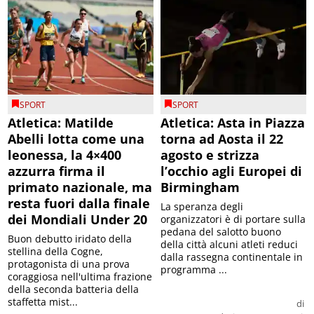
SPORT
SPORT
Atletica: Matilde
Atletica: Asta in Piazza
Abelli lotta come una
torna ad Aosta il 22
leonessa, la 4×400
agosto e strizza
azzurra firma il
l’occhio agli Europei di
primato nazionale, ma
Birmingham
resta fuori dalla finale
La speranza degli
dei Mondiali Under 20
organizzatori è di portare sulla
pedana del salotto buono
Buon debutto iridato della
della città alcuni atleti reduci
stellina della Cogne,
dalla rassegna continentale in
protagonista di una prova
programma ...
coraggiosa nell'ultima frazione
della seconda batteria della
staffetta mist...
di