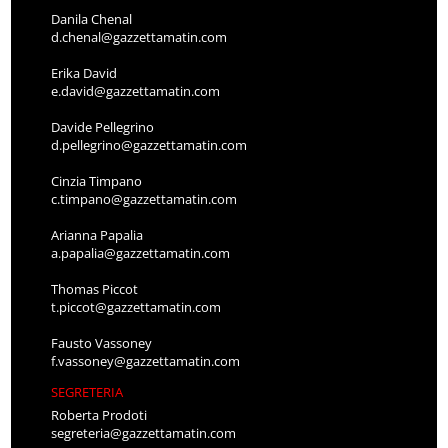
Danila Chenal
d.chenal@gazzettamatin.com
Erika David
e.david@gazzettamatin.com
Davide Pellegrino
d.pellegrino@gazzettamatin.com
Cinzia Timpano
c.timpano@gazzettamatin.com
Arianna Papalia
a.papalia@gazzettamatin.com
Thomas Piccot
t.piccot@gazzettamatin.com
Fausto Vassoney
f.vassoney@gazzettamatin.com
SEGRETERIA
Roberta Prodoti
segreteria@gazzettamatin.com