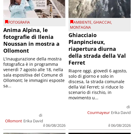
FOTOGRAFIA
AMBIENTE
,
GHIACCIAI
,
MONTAGNA
Anima Alpina, le
Ghiacciaio
fotografie di Ilenia
Planpincieux,
Noussan in mostra a
riapertura diurna
Ollomont
della strada della Val
L'inaugurazione della mostra
Ferret
fotografica è in programma
venerdì 7 agosto alle 18, nella
Riapre oggi, giovedì 6 agosto,
sala espositiva del Comune di
solo di giorno e solo in
Ollomont; le immagini esposte
discesa, la strada comunale
sa...
della Val Ferret; si riduce lo
scenario di rischio, in
movimento u...
di
Courmayeur
Erika David
di
Ollomont
Erika David
il 06/08/2026
il 06/08/2026