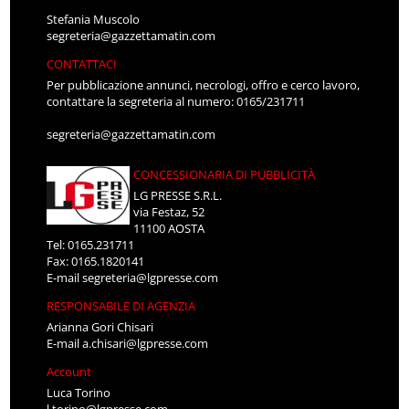
Stefania Muscolo
segreteria@gazzettamatin.com
CONTATTACI
Per pubblicazione annunci, necrologi, offro e cerco lavoro,
contattare la segreteria al numero: 0165/231711
segreteria@gazzettamatin.com
CONCESSIONARIA DI PUBBLICITÀ
LG PRESSE S.R.L.
via Festaz, 52
11100 AOSTA
Tel: 0165.231711
Fax: 0165.1820141
E-mail
segreteria@lgpresse.com
RESPONSABILE DI AGENZIA
Arianna Gori Chisari
E-mail
a.chisari@lgpresse.com
Account
Luca Torino
l.torino@lgpresse.com