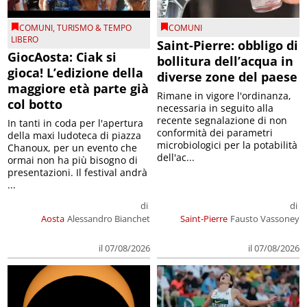
COMUNI
,
TURISMO & TEMPO
COMUNI
LIBERO
Saint-Pierre: obbligo di
GiocAosta: Ciak si
bollitura dell’acqua in
gioca! L’edizione della
diverse zone del paese
maggiore età parte già
Rimane in vigore l'ordinanza,
col botto
necessaria in seguito alla
recente segnalazione di non
In tanti in coda per l'apertura
conformità dei parametri
della maxi ludoteca di piazza
microbiologici per la potabilità
Chanoux, per un evento che
dell'ac...
ormai non ha più bisogno di
presentazioni. Il festival andrà
...
di
di
Aosta
Alessandro Bianchet
Saint-Pierre
Fausto Vassoney
il 07/08/2026
il 07/08/2026