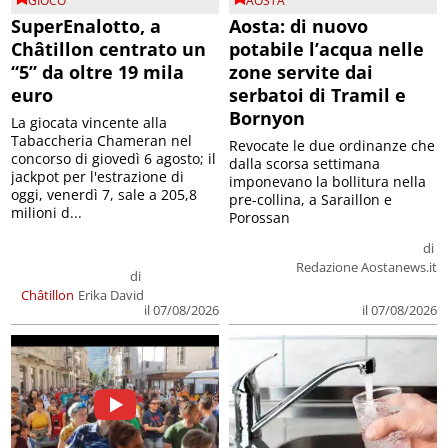
GIOCO
AOSTA
SuperEnalotto, a
Aosta: di nuovo
Châtillon centrato un
potabile l’acqua nelle
“5” da oltre 19 mila
zone servite dai
euro
serbatoi di Tramil e
Bornyon
La giocata vincente alla
Tabaccheria Chameran nel
Revocate le due ordinanze che
concorso di giovedì 6 agosto; il
dalla scorsa settimana
jackpot per l'estrazione di
imponevano la bollitura nella
oggi, venerdì 7, sale a 205,8
pre-collina, a Saraillon e
milioni d...
Porossan
di
Redazione Aostanews.it
di
Châtillon
Erika David
il 07/08/2026
il 07/08/2026