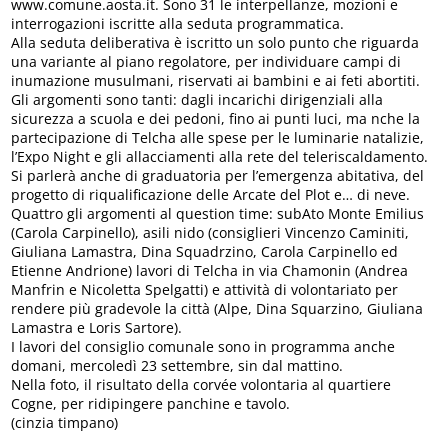
www.comune.aosta.it. Sono 31 le interpellanze, mozioni e
interrogazioni iscritte alla seduta programmatica.
Alla seduta deliberativa è iscritto un solo punto che riguarda
una variante al piano regolatore, per individuare campi di
inumazione musulmani, riservati ai bambini e ai feti abortiti.
Gli argomenti sono tanti: dagli incarichi dirigenziali alla
sicurezza a scuola e dei pedoni, fino ai punti luci, ma nche la
partecipazione di Telcha alle spese per le luminarie natalizie,
l’Expo Night e gli allacciamenti alla rete del teleriscaldamento.
Si parlerà anche di graduatoria per l’emergenza abitativa, del
progetto di riqualificazione delle Arcate del Plot e… di neve.
Quattro gli argomenti al question time: subAto Monte Emilius
(Carola Carpinello), asili nido (consiglieri Vincenzo Caminiti,
Giuliana Lamastra, Dina Squadrzino, Carola Carpinello ed
Etienne Andrione) lavori di Telcha in via Chamonin (Andrea
Manfrin e Nicoletta Spelgatti) e attività di volontariato per
rendere più gradevole la città (Alpe, Dina Squarzino, Giuliana
Lamastra e Loris Sartore).
I lavori del consiglio comunale sono in programma anche
domani, mercoledì 23 settembre, sin dal mattino.
Nella foto, il risultato della corvée volontaria al quartiere
Cogne, per ridipingere panchine e tavolo.
(cinzia timpano)