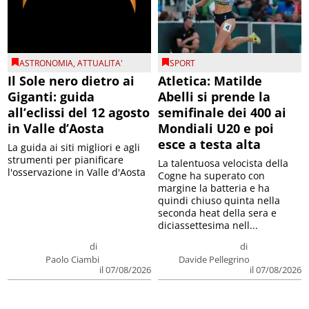
ASTRONOMIA
,
ATTUALITA'
SPORT
Il Sole nero dietro ai
Atletica: Matilde
Giganti: guida
Abelli si prende la
all’eclissi del 12 agosto
semifinale dei 400 ai
in Valle d’Aosta
Mondiali U20 e poi
esce a testa alta
La guida ai siti migliori e agli
strumenti per pianificare
La talentuosa velocista della
l'osservazione in Valle d'Aosta
Cogne ha superato con
margine la batteria e ha
quindi chiuso quinta nella
seconda heat della sera e
diciassettesima nell...
di
di
Paolo Ciambi
Davide Pellegrino
il 07/08/2026
il 07/08/2026