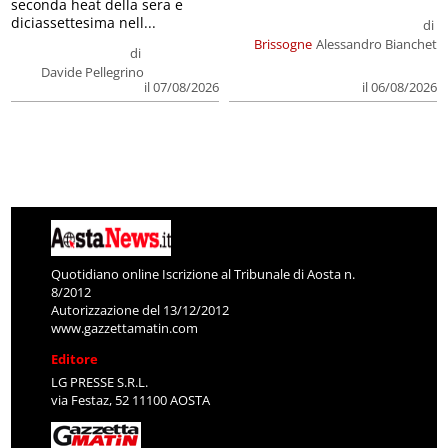
seconda heat della sera e
diciassettesima nell...
di
Brissogne
Alessandro Bianchet
di
Davide Pellegrino
il 07/08/2026
il 06/08/2026
Quotidiano online Iscrizione al Tribunale di Aosta n.
8/2012
Autorizzazione del 13/12/2012
www.gazzettamatin.com
Editore
LG PRESSE S.R.L.
via Festaz, 52 11100 AOSTA