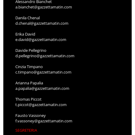
Alessandro Bianchet
a.bianchet@gazzettamatin.com
Danila Chenal
d.chenal@gazzettamatin.com
Erika David
e.david@gazzettamatin.com
Davide Pellegrino
d.pellegrino@gazzettamatin.com
Cinzia Timpano
c.timpano@gazzettamatin.com
Arianna Papalia
a.papalia@gazzettamatin.com
Thomas Piccot
t.piccot@gazzettamatin.com
Fausto Vassoney
f.vassoney@gazzettamatin.com
SEGRETERIA