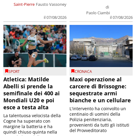
Saint-Pierre
Fausto Vassoney
di
Paolo Ciambi
il 07/08/2026
il 07/08/2026
SPORT
CRONACA
Atletica: Matilde
Maxi operazione al
Abelli si prende la
carcere di Brissogne:
semifinale dei 400 ai
sequestrate armi
Mondiali U20 e poi
bianche e un cellulare
esce a testa alta
L'intervento ha coinvolto un
centinaio di uomini della
La talentuosa velocista della
Polizia penitenziaria,
Cogne ha superato con
provenienti da tutti gli istituti
margine la batteria e ha
del Provveditorato
quindi chiuso quinta nella