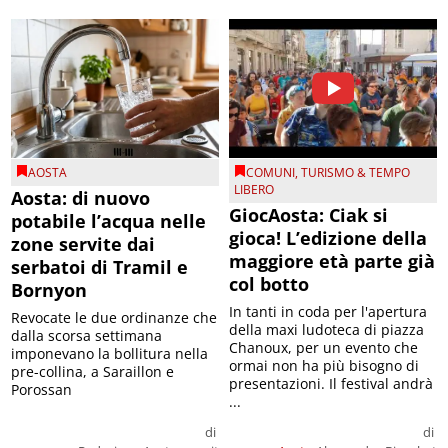
AOSTA
COMUNI
,
TURISMO & TEMPO
LIBERO
Aosta: di nuovo
GiocAosta: Ciak si
potabile l’acqua nelle
gioca! L’edizione della
zone servite dai
maggiore età parte già
serbatoi di Tramil e
col botto
Bornyon
In tanti in coda per l'apertura
Revocate le due ordinanze che
della maxi ludoteca di piazza
dalla scorsa settimana
Chanoux, per un evento che
imponevano la bollitura nella
ormai non ha più bisogno di
pre-collina, a Saraillon e
presentazioni. Il festival andrà
Porossan
...
di
di