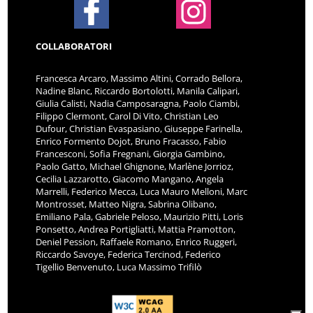
COLLABORATORI
Francesca Arcaro, Massimo Altini, Corrado Bellora,
Nadine Blanc, Riccardo Bortolotti, Manila Calipari,
Giulia Calisti, Nadia Camposaragna, Paolo Ciambi,
Filippo Clermont, Carol Di Vito, Christian Leo
Dufour, Christian Evaspasiano, Giuseppe Farinella,
Enrico Formento Dojot, Bruno Fracasso, Fabio
Francesconi, Sofia Fregnani, Giorgia Gambino,
Paolo Gatto, Michael Ghignone, Marlène Jorrioz,
Cecilia Lazzarotto, Giacomo Mangano, Angela
Marrelli, Federico Mecca, Luca Mauro Melloni, Marc
Montrosset, Matteo Nigra, Sabrina Olibano,
Emiliano Pala, Gabriele Peloso, Maurizio Pitti, Loris
Ponsetto, Andrea Portigliatti, Mattia Pramotton,
Deniel Pession, Raffaele Romano, Enrico Ruggeri,
Riccardo Savoye, Federica Tercinod, Federico
Tigellio Benvenuto, Luca Massimo Trifilò