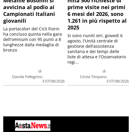
Mélanie Bosonin si
mila 500 richieste di
avvicina al podio ai
prime visite nei primi
Campionati Italiani
6 mesi del 2026, sono
giovanili
1.261 in più rispetto al
2025
La portacolori del Cicli Fiorin
ha concluso quinta nella gara
Si sono riuniti ieri, giovedì 6
dell'omnium con 95 punti a 8
agosto, l'Unità centrale di
lunghezze dalla medaglia di
gestione dell’assistenza
bronzo
sanitaria e dei tempi delle
liste di attesa e l'Osservatorio
regi...
di
di
Davide Pellegrino
Cinzia Timpano
il 07/08/2026
il 07/08/2026