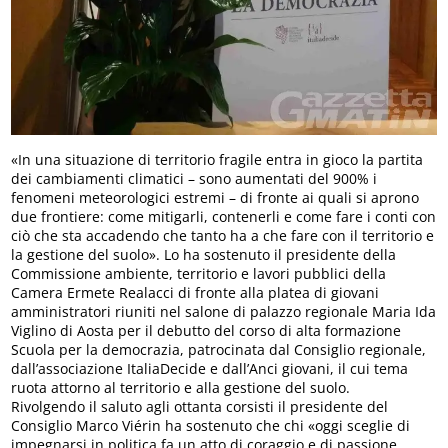
«In una situazione di territorio fragile entra in gioco la partita
dei cambiamenti climatici – sono aumentati del 900% i
fenomeni meteorologici estremi – di fronte ai quali si aprono
due frontiere: come mitigarli, contenerli e come fare i conti con
ciò che sta accadendo che tanto ha a che fare con il territorio e
la gestione del suolo». Lo ha sostenuto il presidente della
Commissione ambiente, territorio e lavori pubblici della
Camera Ermete Realacci di fronte alla platea di giovani
amministratori riuniti nel salone di palazzo regionale Maria Ida
Viglino di Aosta per il debutto del corso di alta formazione
Scuola per la democrazia, patrocinata dal Consiglio regionale,
dall’associazione ItaliaDecide e dall’Anci giovani, il cui tema
ruota attorno al territorio e alla gestione del suolo.
Rivolgendo il saluto agli ottanta corsisti il presidente del
Consiglio Marco Viérin ha sostenuto che chi «oggi sceglie di
impegnarsi in politica fa un atto di coraggio e di passione