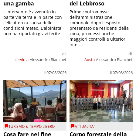
una gamba
del Lebbroso
L'intervento è avvenuto in
Prime contromosse
parte via terra e in parte con
dell'amministrazione
l'elicottero a causa delle
comunale dopo l'esposto
condizioni meteo. L'alpinista
presentato da residenti della
non ha riportato gravi ferite
zona; promessi anche
maggiori controlli e ulteriori
inter...
di
di
cervinia
Alessandro Bianchet
Aosta
Alessandro Bianchet
il 07/08/2026
il 07/08/2026
TURISMO & TEMPO LIBERO
ATTUALITA'
Cosa fare nel fine
Corpo forestale della