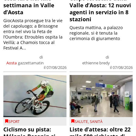
settimana in Valle
Valle d’Aosta: 12 nuovi
d’Aosta
agenti in servizio in 8
stazioni
GiocAosta prosegue tra le vie
del capoluogo; a Brissogne
Questa mattina, a palazzo
entra nel vivo la Feta de
regionale, si è tenuta la
l’Oumbra; Etroubles ospita la
cerimonia di giuramento
Veillà; a Chamois tocca al
Festival A...
di
di
Aosta
gazzettamatin
ethienne bredy
il 07/08/2026
il 07/08/2026
SPORT
SALUTE
,
SANITÀ
Ciclismo su pista:
Liste d’attesa: oltre 22