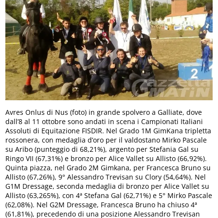
Avres Onlus di Nus (foto) in grande spolvero a Galliate, dove
dall’8 al 11 ottobre sono andati in scena i Campionati Italiani
Assoluti di Equitazione FISDIR. Nel Grado 1M GimKana tripletta
rossonera, con medaglia d’oro per il valdostano Mirko Pascale
su Aribo (punteggio di 68,21%), argento per Stefania Gal su
Ringo VII (67,31%) e bronzo per Alice Vallet su Allisto (66,92%).
Quinta piazza, nel Grado 2M Gimkana, per Francesca Bruno su
Allisto (67,26%), 9° Alessandro Trevisan su Clory (54,64%). Nel
G1M Dressage, seconda medaglia di bronzo per Alice Vallet su
Allisto (63,265%), con 4ª Stefana Gal (62,71%) e 5° Mirko Pascale
(62,08%). Nel G2M Dressage, Francesca Bruno ha chiuso 4ª
(61,81%), precedendo di una posizione Alessandro Trevisan