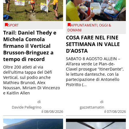
SPORT
APPUNTAMENTI
,
OGGI &
DOMANI
Trail: Daniel Thedy e
COSA FARE NEL FINE
Michela Comola
SETTIMANA IN VALLE
firmano il Vertical
D’AOSTA
Brusson-Bringuez a
tempo di record
SABATO 8 AGOSTO ALLEIN –
All’area verde Le Plan-de-
Oltre 200 atleti al via
Clavel prosegue “ItinerDante”,
dell'ultima tappa del Défì
le letture dantesche, con la
Vertical, sul podio anche
partecipazione di Antonello
Mathieu Brunod, Alex
Pistritto (...
Noussan, Miriam Di Vincenzo
e Kaitlin Allen
di
di
Davide Pellegrino
gazzettamatin
il 08/08/2026
il 07/08/2026