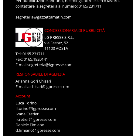
Per pubblicazione annunci, necrologi, offro e cerco lavoro,
contattare la segreteria al numero: 0165/231711
segreteria@gazzettamatin.com
CONCESSIONARIA DI PUBBLICITÀ
LG PRESSE S.R.L.
via Festaz, 52
11100 AOSTA
Tel: 0165.231711
Fax: 0165.1820141
E-mail
segreteria@lgpresse.com
RESPONSABILE DI AGENZIA
Arianna Gori Chisari
E-mail
a.chisari@lgpresse.com
Account
Luca Torino
l.torino@lgpresse.com
Ivana Cretier
i.cretier@lgpresse.com
Daniele Fimiano
d.fimiano@lgpresse.com