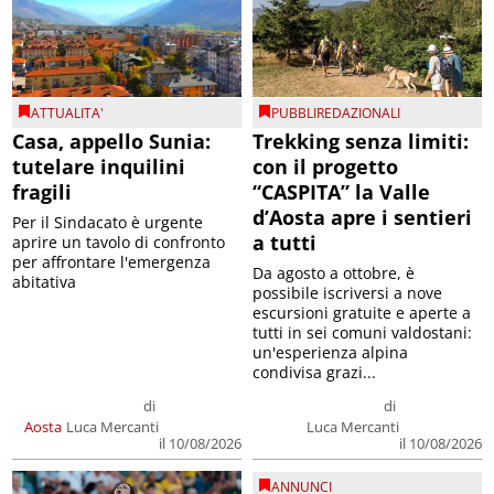
ATTUALITA'
PUBBLIREDAZIONALI
Casa, appello Sunia:
Trekking senza limiti:
tutelare inquilini
con il progetto
fragili
“CASPITA” la Valle
d’Aosta apre i sentieri
Per il Sindacato è urgente
a tutti
aprire un tavolo di confronto
per affrontare l'emergenza
Da agosto a ottobre, è
abitativa
possibile iscriversi a nove
escursioni gratuite e aperte a
tutti in sei comuni valdostani:
un'esperienza alpina
condivisa grazi...
di
di
Aosta
Luca Mercanti
Luca Mercanti
il 10/08/2026
il 10/08/2026
ANNUNCI