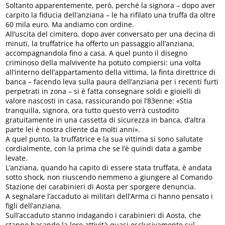
Soltanto apparentemente, però, perché la signora – dopo aver
carpito la fiducia dell’anziana – le ha rifilato una truffa da oltre
60 mila euro. Ma andiamo con ordine.
All’uscita del cimitero, dopo aver conversato per una decina di
minuti, la truffatrice ha offerto un passaggio all’anziana,
accompagnandola fino a casa. A quel punto il disegno
criminoso della malvivente ha potuto compiersi: una volta
all’interno dell’appartamento della vittima, la finta direttrice di
banca – facendo leva sulla paura dell’anziana per i recenti furti
perpetrati in zona – si è fatta consegnare soldi e gioielli di
valore nascosti in casa, rassicurando poi l’83enne: «Stia
tranquilla, signora, ora tutto questo verrà custodito
gratuitamente in una cassetta di sicurezza in banca, d’altra
parte lei è nostra cliente da molti anni».
A quel punto, la truffatrice e la sua vittima si sono salutate
cordialmente, con la prima che se l’è quindi data a gambe
levate.
L’anziana, quando ha capito di essere stata truffata, è andata
sotto shock, non riuscendo nemmeno a giungere al Comando
Stazione dei carabinieri di Aosta per sporgere denuncia.
A segnalare l’accaduto ai militari dell’Arma ci hanno pensato i
figli dell’anziana.
Sull’accaduto stanno indagando i carabinieri di Aosta, che
stanno basando la loro attività quasi esclusivamente sul