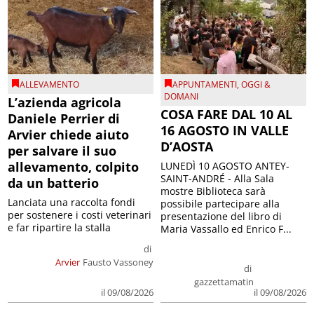
ALLEVAMENTO
APPUNTAMENTI
,
OGGI &
DOMANI
L’azienda agricola
COSA FARE DAL 10 AL
Daniele Perrier di
16 AGOSTO IN VALLE
Arvier chiede aiuto
D’AOSTA
per salvare il suo
allevamento, colpito
LUNEDÌ 10 AGOSTO ANTEY-
SAINT-ANDRÉ - Alla Sala
da un batterio
mostre Biblioteca sarà
Lanciata una raccolta fondi
possibile partecipare alla
per sostenere i costi veterinari
presentazione del libro di
e far ripartire la stalla
Maria Vassallo ed Enrico F...
di
Arvier
Fausto Vassoney
di
gazzettamatin
il 09/08/2026
il 09/08/2026