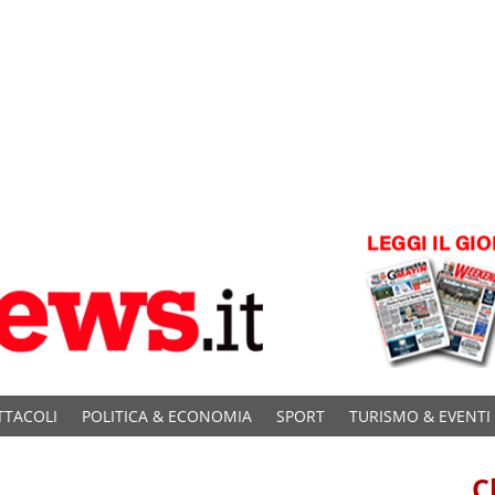
TTACOLI
POLITICA & ECONOMIA
SPORT
TURISMO & EVENTI
C