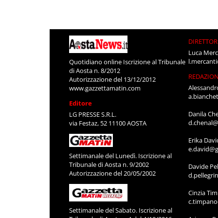
DIRETTOR
Luca Merc
l.mercant
Quotidiano online Iscrizione al Tribunale
di Aosta n. 8/2012
REDAZIO
Autorizzazione del 13/12/2012
Alessandr
www.gazzettamatin.com
a.bianche
Editore
Danila Ch
LG PRESSE S.R.L.
d.chenal@
via Festaz, 52 11100 AOSTA
Erika Davi
e.david@g
Settimanale del Lunedì. Iscrizione al
Tribunale di Aosta n. 9/2002
Davide Pel
Autorizzazione del 20/05/2002
d.pellegr
Cinzia Ti
c.timpan
Settimanale del Sabato. Iscrizione al