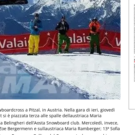
rdcross a Pitzal, in Austria. Nella gara di ieri, giovedì
i è piazzata terza alle spalle dellaustriaca Maria
ia Belingheri dell’Aosta Snowboard club. Mercoledì, invece,
Zoe Bergermenn e sullaustriaca Maria Ramberger; 13ª Sofia