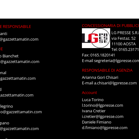
CONCESSIONARIA DI PUBBLIC
E RESPONSABILE
LG PRESSE S.R.
anti
via Festaz, 52
i@gazzettamatin.com
11100 AOSTA
NE
Tel: 0165.2317
Fax: 0165.1820141
o Bianchet
E-mail
segreteria@lgpresse.co
t@gazzettamatin.com
RESPONSABILE DI AGENZIA
enal
Arianna Gori Chisari
gazzettamatin.com
E-mail
a.chisari@lgpresse.com
d
Account
azzettamatin.com
Luca Torino
l.torino@lgpresse.com
legrino
Ivana Cretier
ino@gazzettamatin.com
i.cretier@lgpresse.com
Daniele Fimiano
mpano
d.fimiano@lgpresse.com
o@gazzettamatin.com