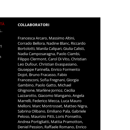
ITÀ
COLLABORATORI
L.
Francesca Arcaro, Massimo Altini,
Corrado Bellora, Nadine Blanc, Riccardo
11
Bortolotti, Manila Calipari, Giulia Calisti,
Nadia Camposaragna, Paolo Ciambi,
m
Filippo Clermont, Carol Di Vito, Christian
Leo Dufour, Christian Evaspasiano,
Giuseppe Farinella, Enrico Formento
Dojot, Bruno Fracasso, Fabio
Francesconi, Sofia Fregnani, Giorgia
Gambino, Paolo Gatto, Michael
Ghignone, Marlène Jorrioz, Cecilia
Lazzarotto, Giacomo Mangano, Angela
Marrelli, Federico Mecca, Luca Mauro
Melloni, Marc Montrosset, Matteo Nigra,
Sabrina Olibano, Emiliano Pala, Gabriele
Peloso, Maurizio Pitti, Loris Ponsetto,
Andrea Portigliatti, Mattia Pramotton,
Deniel Pession, Raffaele Romano, Enrico