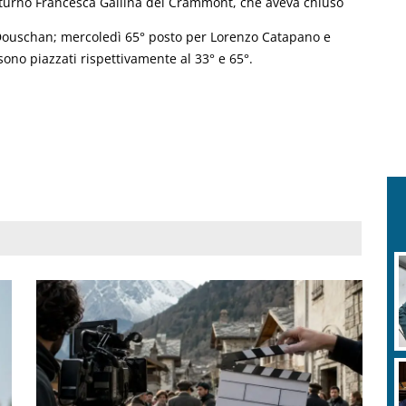
 turno Francesca Gallina del Crammont, che aveva chiuso
Douschan; mercoledì 65° posto per Lorenzo Catapano e
sono piazzati rispettivamente al 33° e 65°.