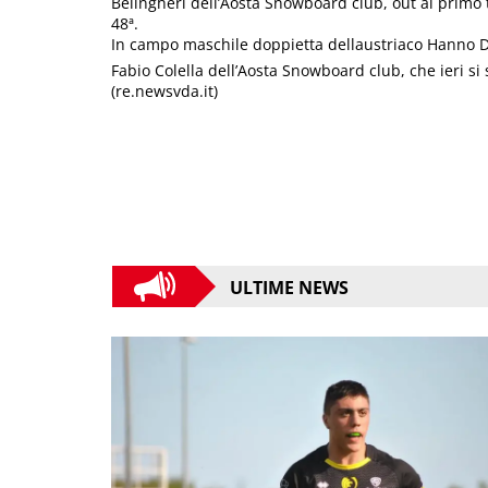
Belingheri dell’Aosta Snowboard club, out al primo
48ª.
In campo maschile doppietta dellaustriaco Hanno 
Fabio Colella dell’Aosta Snowboard club, che ieri si 
(re.newsvda.it)
ULTIME NEWS