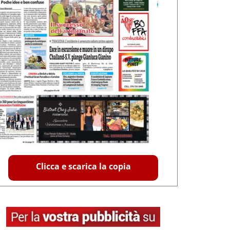
Clicca e scarica la copia