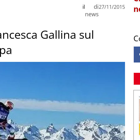
di
il
27/11/2015
n
news
ncesca Gallina sul
C
opa