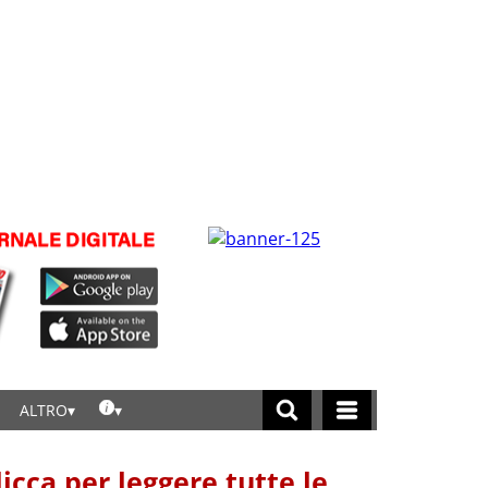
ALTRO
licca per leggere tutte le