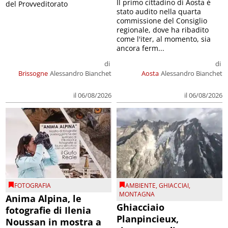
Il primo cittadino di Aosta è
del Provveditorato
stato audito nella quarta
commissione del Consiglio
regionale, dove ha ribadito
come l'iter, al momento, sia
ancora ferm...
di
di
Brissogne
Alessandro Bianchet
Aosta
Alessandro Bianchet
il 06/08/2026
il 06/08/2026
FOTOGRAFIA
AMBIENTE
,
GHIACCIAI
,
MONTAGNA
Anima Alpina, le
Ghiacciaio
fotografie di Ilenia
Planpincieux,
Noussan in mostra a