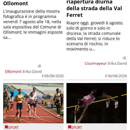
riapertura diurna
Ollomont
della strada della Val
L'inaugurazione della mostra
Ferret
fotografica è in programma
venerdì 7 agosto alle 18, nella
Riapre oggi, giovedì 6 agosto,
sala espositiva del Comune di
solo di giorno e solo in
Ollomont; le immagini esposte
discesa, la strada comunale
sa...
della Val Ferret; si riduce lo
scenario di rischio, in
movimento u...
di
Courmayeur
Erika David
di
Ollomont
Erika David
il 06/08/2026
il 06/08/2026
SPORT
SPORT