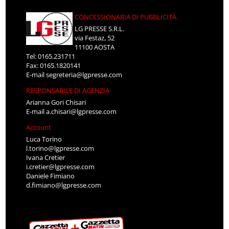
CONCESSIONARIA DI PUBBLICITÀ
LG PRESSE S.R.L.
via Festaz, 52
11100 AOSTA
Tel: 0165.231711
Fax: 0165.1820141
E-mail
segreteria@lgpresse.com
RESPONSABILE DI AGENZIA
Arianna Gori Chisari
E-mail
a.chisari@lgpresse.com
Account
Luca Torino
l.torino@lgpresse.com
Ivana Cretier
i.cretier@lgpresse.com
Daniele Fimiano
d.fimiano@lgpresse.com