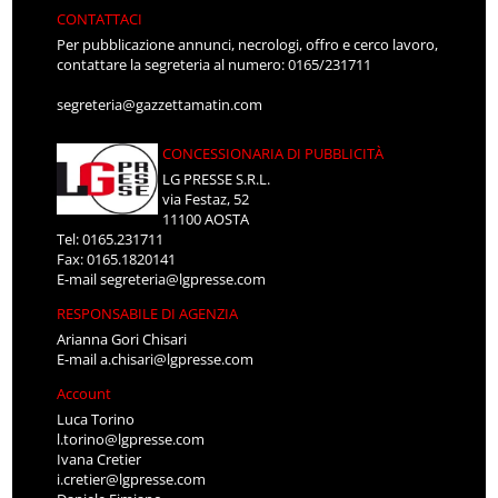
CONTATTACI
Per pubblicazione annunci, necrologi, offro e cerco lavoro,
contattare la segreteria al numero: 0165/231711
segreteria@gazzettamatin.com
CONCESSIONARIA DI PUBBLICITÀ
LG PRESSE S.R.L.
via Festaz, 52
11100 AOSTA
Tel: 0165.231711
Fax: 0165.1820141
E-mail
segreteria@lgpresse.com
RESPONSABILE DI AGENZIA
Arianna Gori Chisari
E-mail
a.chisari@lgpresse.com
Account
Luca Torino
l.torino@lgpresse.com
Ivana Cretier
i.cretier@lgpresse.com