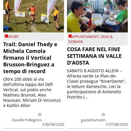
SPORT
APPUNTAMENTI
,
OGGI &
DOMANI
Trail: Daniel Thedy e
COSA FARE NEL FINE
Michela Comola
SETTIMANA IN VALLE
firmano il Vertical
D’AOSTA
Brusson-Bringuez a
tempo di record
SABATO 8 AGOSTO ALLEIN –
All’area verde Le Plan-de-
Oltre 200 atleti al via
Clavel prosegue “ItinerDante”,
dell'ultima tappa del Défì
le letture dantesche, con la
Vertical, sul podio anche
partecipazione di Antonello
Mathieu Brunod, Alex
Pistritto (...
Noussan, Miriam Di Vincenzo
e Kaitlin Allen
di
di
Davide Pellegrino
gazzettamatin
il 08/08/2026
il 07/08/2026