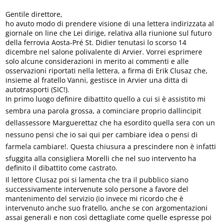
Gentile direttore,
ho avuto modo di prendere visione di una lettera indirizzata al
giornale on line che Lei dirige, relativa alla riunione sul futuro
della ferrovia Aosta-Pré St. Didier tenutasi lo scorso 14
dicembre nel salone polivalente di Arvier. Vorrei esprimere
solo alcune considerazioni in merito ai commenti e alle
osservazioni riportati nella lettera, a firma di Erik Clusaz che,
insieme al fratello Vanni, gestisce in Arvier una ditta di
autotrasporti (SIC!).
In primo luogo definire dibattito quello a cui si è assistito mi
sembra una parola grossa, a cominciare proprio dallincipit
dellassessore Marguerettaz che ha esordito quella sera con un
nessuno pensi che io sai qui per cambiare idea o pensi di
farmela cambiare!. Questa chiusura a prescindere non è infatti
sfuggita alla consigliera Morelli che nel suo intervento ha
definito il dibattito come castrato.
Il lettore Clusaz poi si lamenta che tra il pubblico siano
successivamente intervenute solo persone a favore del
mantenimento del servizio (io invece mi ricordo che è
intervenuto anche suo fratello, anche se con argomentazioni
assai generali e non così dettagliate come quelle espresse poi