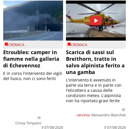
CRONACA
CRONACA
Etroubles: camper in
Scarica di sassi sul
fiamme nella galleria
Breithorn, tratto in
di Echevennoz
salvo alpinista ferito a
una gamba
E in corso l'intervento dei vigili
del fuoco, non ci sono feriti
L'intervento è avvenuto in
parte via terra e in parte con
l'elicottero a causa delle
condizioni meteo. L'alpinista
non ha riportato gravi ferite
di
cervinia
Alessandro Bianchet
di
Cinzia Timpano
il 07/08/2026
il 07/08/2026