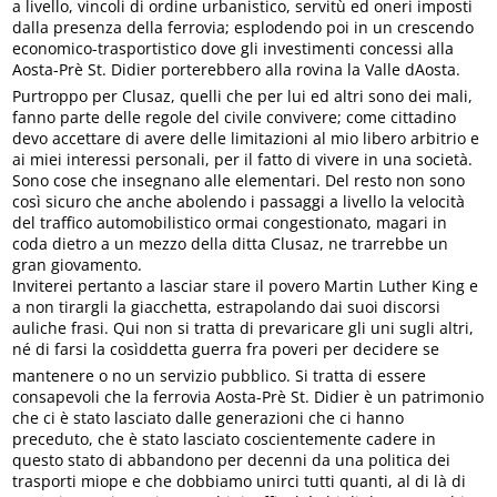
a livello, vincoli di ordine urbanistico, servitù ed oneri imposti
dalla presenza della ferrovia; esplodendo poi in un crescendo
economico-trasportistico dove gli investimenti concessi alla
Aosta-Prè St. Didier porterebbero alla rovina la Valle dAosta.
Purtroppo per Clusaz, quelli che per lui ed altri sono dei mali,
fanno parte delle regole del civile convivere; come cittadino
devo accettare di avere delle limitazioni al mio libero arbitrio e
ai miei interessi personali, per il fatto di vivere in una società.
Sono cose che insegnano alle elementari. Del resto non sono
così sicuro che anche abolendo i passaggi a livello la velocità
del traffico automobilistico ormai congestionato, magari in
coda dietro a un mezzo della ditta Clusaz, ne trarrebbe un
gran giovamento.
Inviterei pertanto a lasciar stare il povero Martin Luther King e
a non tirargli la giacchetta, estrapolando dai suoi discorsi
auliche frasi. Qui non si tratta di prevaricare gli uni sugli altri,
né di farsi la cosìddetta guerra fra poveri per decidere se
mantenere o no un servizio pubblico. Si tratta di essere
consapevoli che la ferrovia Aosta-Prè St. Didier è un patrimonio
che ci è stato lasciato dalle generazioni che ci hanno
preceduto, che è stato lasciato coscientemente cadere in
questo stato di abbandono per decenni da una politica dei
trasporti miope e che dobbiamo unirci tutti quanti, al di là di