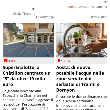
di
Aosta
Alessandro Bianchet
di
Cinzia Timpano
il 07/08/2026
il 07/08/2026
GIOCO
AOSTA
SuperEnalotto, a
Aosta: di nuovo
Châtillon centrato un
potabile l’acqua nelle
“5” da oltre 19 mila
zone servite dai
euro
serbatoi di Tramil e
Bornyon
La giocata vincente alla
Tabaccheria Chameran nel
Revocate le due ordinanze che
concorso di giovedì 6 agosto; il
dalla scorsa settimana
jackpot per l'estrazione di
imponevano la bollitura nella
oggi, venerdì 7, sale a 205,8
pre-collina, a Saraillon e