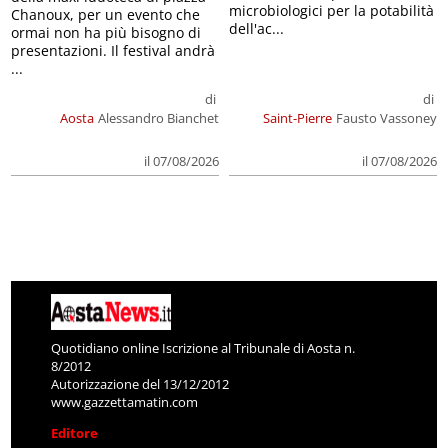
microbiologici per la potabilità
Chanoux, per un evento che
dell'ac...
ormai non ha più bisogno di
presentazioni. Il festival andrà
...
di
di
Aosta
Alessandro Bianchet
Saint-Pierre
Fausto Vassoney
il 07/08/2026
il 07/08/2026
Quotidiano online Iscrizione al Tribunale di Aosta n.
8/2012
Autorizzazione del 13/12/2012
www.gazzettamatin.com
Editore