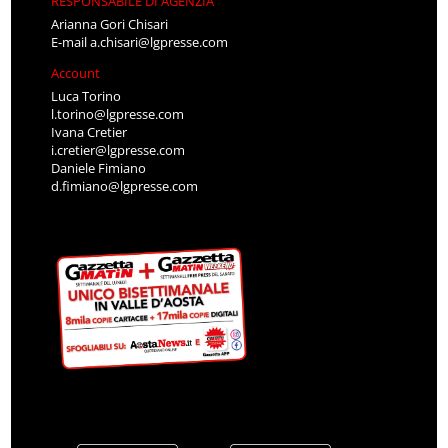
RESPONSABILE DI AGENZIA
Arianna Gori Chisari
E-mail
a.chisari@lgpresse.com
Account
Luca Torino
l.torino@lgpresse.com
Ivana Cretier
i.cretier@lgpresse.com
Daniele Fimiano
d.fimiano@lgpresse.com