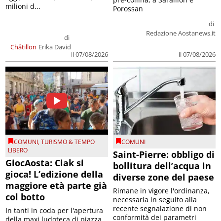
milioni d...
Porossan
di
Redazione Aostanews.it
di
Châtillon
Erika David
il 07/08/2026
il 07/08/2026
COMUNI
,
TURISMO & TEMPO
COMUNI
LIBERO
Saint-Pierre: obbligo di
GiocAosta: Ciak si
bollitura dell’acqua in
gioca! L’edizione della
diverse zone del paese
maggiore età parte già
Rimane in vigore l'ordinanza,
col botto
necessaria in seguito alla
recente segnalazione di non
In tanti in coda per l'apertura
conformità dei parametri
della maxi ludoteca di piazza