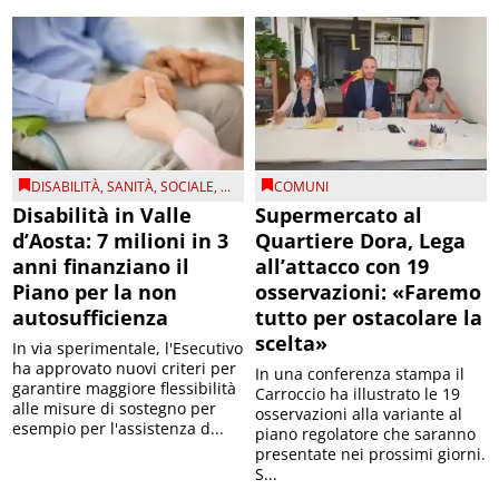
DISABILITÀ
,
SANITÀ
,
SOCIALE
, ...
COMUNI
Disabilità in Valle
Supermercato al
d’Aosta: 7 milioni in 3
Quartiere Dora, Lega
anni finanziano il
all’attacco con 19
Piano per la non
osservazioni: «Faremo
autosufficienza
tutto per ostacolare la
scelta»
In via sperimentale, l'Esecutivo
ha approvato nuovi criteri per
In una conferenza stampa il
garantire maggiore flessibilità
Carroccio ha illustrato le 19
alle misure di sostegno per
osservazioni alla variante al
esempio per l'assistenza d...
piano regolatore che saranno
presentate nei prossimi giorni.
S...