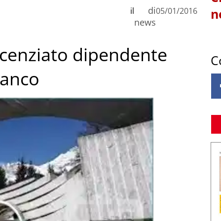
di
il
05/01/2016
n
news
licenziato dipendente
C
ianco