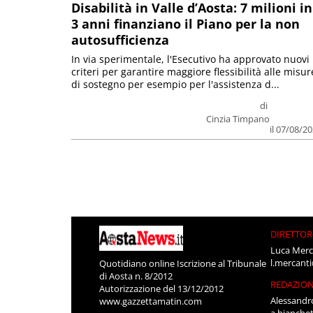
Disabilità in Valle d’Aosta: 7 milioni in
3 anni finanziano il Piano per la non
autosufficienza
In via sperimentale, l'Esecutivo ha approvato nuovi
criteri per garantire maggiore flessibilità alle misur
di sostegno per esempio per l'assistenza d...
di
Cinzia Timpano
il 07/08/2
DIRETTOR
Luca Merc
l.mercant
Quotidiano online Iscrizione al Tribunale
di Aosta n. 8/2012
REDAZIO
Autorizzazione del 13/12/2012
Alessandr
www.gazzettamatin.com
a.bianche