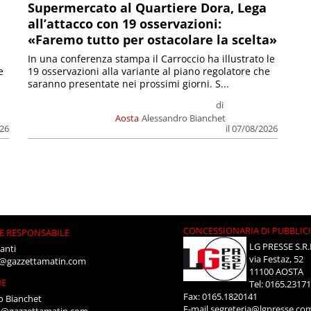
Supermercato al Quartiere Dora, Lega
all’attacco con 19 osservazioni:
«Faremo tutto per ostacolare la scelta»
In una conferenza stampa il Carroccio ha illustrato le
e
19 osservazioni alla variante al piano regolatore che
saranno presentate nei prossimi giorni. S...
di
Aosta
Alessandro Bianchet
026
il 07/08/2026
CONCESSIONARIA DI PUBBLIC
E RESPONSABILE
LG PRESSE S.R.
anti
via Festaz, 52
i@gazzettamatin.com
11100 AOSTA
NE
Tel: 0165.2317
Fax: 0165.1820141
o Bianchet
E-mail
segreteria@lgpresse.co
t@gazzettamatin.com