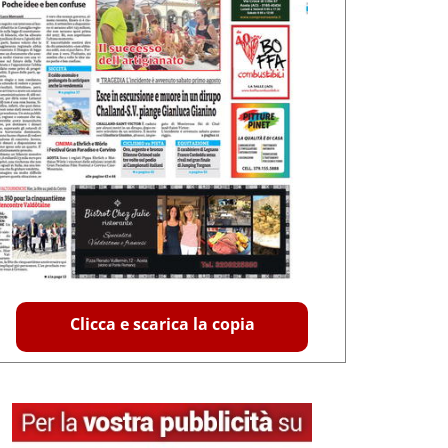
Clicca e scarica la copia