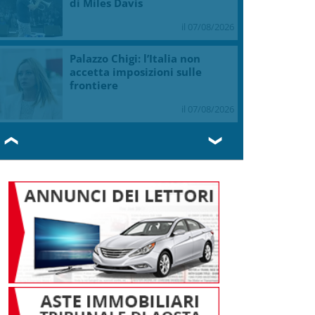
di Miles Davis
il 07/08/2026
Palazzo Chigi: l’Italia non
accetta imposizioni sulle
frontiere
il 07/08/2026
❮
❯