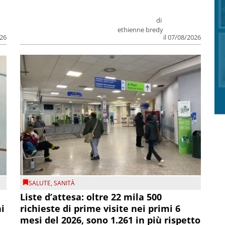
di
ethienne bredy
026
il 07/08/2026
SALUTE
,
SANITÀ
Liste d’attesa: oltre 22 mila 500
ni
richieste di prime visite nei primi 6
mesi del 2026, sono 1.261 in più rispetto