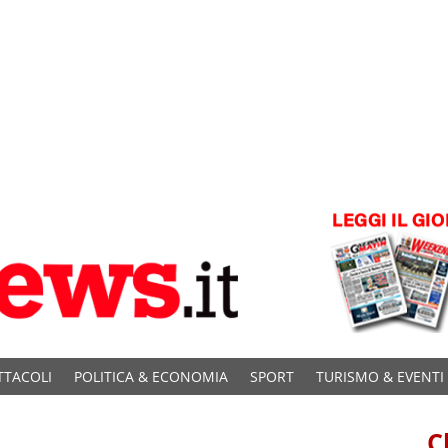
TTACOLI
POLITICA & ECONOMIA
SPORT
TURISMO & EVENTI
C