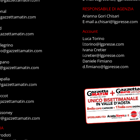
RESPONSABILE DI AGENZIA
enal
Arianna Gori Chisari
gazzettamatin.com
E-mail
a.chisari@lgpresse.com
d
Account
azzettamatin.com
Luca Torino
l.torino@lgpresse.com
legrino
Ivana Cretier
ino@gazzettamatin.com
i.cretier@lgpresse.com
Daniele Fimiano
mpano
d.fimiano@lgpresse.com
o@gazzettamatin.com
apalia
@gazzettamatin.com
ccot
gazzettamatin.com
ssoney
y@gazzettamatin.com
IA
rodoti