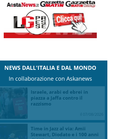
NEWS DALL'ITALIA E DAL MONDO
In collaborazione con Askanews
Israele, arabi ed ebrei in
piazza a Jaffa contro il
razzismo
il 07/08/2026
Time in Jazz al via: Amii
Stewart, Diodato e i 100 anni