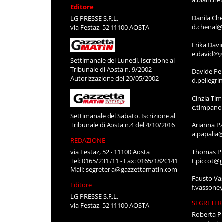
Editore
Danila Ch
LG PRESSE S.R.L.
d.chenal@
via Festaz, 52 11100 AOSTA
Erika Davi
e.david@g
Settimanale del Lunedì. Iscrizione al
Tribunale di Aosta n. 9/2002
Davide Pel
Autorizzazione del 20/05/2002
d.pellegr
Cinzia Ti
c.timpan
Settimanale del Sabato. Iscrizione al
Tribunale di Aosta n.4 del 4/10/2016
Arianna P
a.papalia
REDAZIONE
via Festaz, 52 - 11100 Aosta
Thomas Pi
Tel: 0165/231711 - Fax: 0165/1820141
t.piccot@
Mail:
segreteria@gazzettamatin.com
Fausto Va
Editore
f.vassone
LG PRESSE S.R.L.
SEGRETER
via Festaz, 52 11100 AOSTA
Roberta P