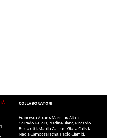
ITÀ
COLLABORATORI
L.
Francesca Arcaro, Massimo Altini,
Corrado Bellora, Nadine Blanc, Riccardo
11
Bortolotti, Manila Calipari, Giulia Calisti,
Nadia Camposaragna, Paolo Ciambi,
m