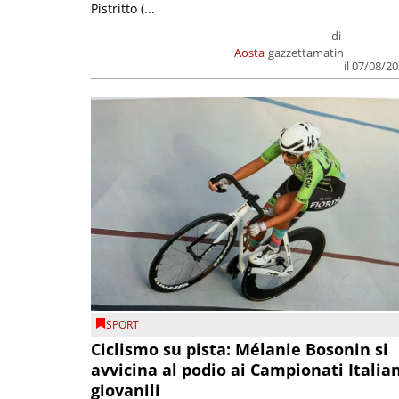
Pistritto (...
di
Aosta
gazzettamatin
il 07/08/2
SPORT
Ciclismo su pista: Mélanie Bosonin si
avvicina al podio ai Campionati Italia
giovanili