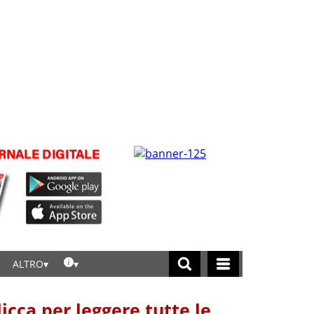
ALTRO
licca per leggere tutte le