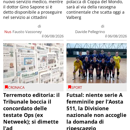
nuovo servizio medico, mentre
polacca di Coppa del Mondo,
il dottor Gino Sapone si è
sarà al via della rassegna
detto disponibile a proseguire
continentale che scatta oggi a
nel servizio ai cittadini
Valberg
di
di
Nus
Fausto Vassoney
Davide Pellegrino
il 06/08/2026
il 06/08/2026
CRONACA
SPORT
Terremoto editoria: il
Futsal: niente serie A
Tribunale boccia il
femminile per l’Aosta
concordato delle
511, la Divisione
testate Ops (ex
nazionale non accoglie
Netweek); si dimette
la domanda di
l’ad
ripescaggio