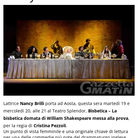
Lattrice
Nancy Brilli
porta ad Aosta, questa sera martedì 19 e
mercoledì 20, alle 21 al Teatro Splendor, 
Bisbetica – La
bisbetica domata di William Shakespeare messa alla prova
,
per la regia di
Cristina Pezzoli
.
Un punto di vista femminile e una originale chiave di lettura
per una delle commedie più note del drammaturgo inglese,