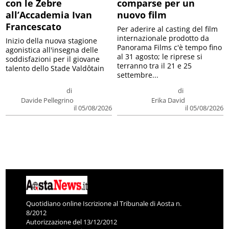
con le Zebre
comparse per un
all’Accademia Ivan
nuovo film
Francescato
Per aderire al casting del film
internazionale prodotto da
Inizio della nuova stagione
Panorama Films c'è tempo fino
agonistica all'insegna delle
al 31 agosto; le riprese si
soddisfazioni per il giovane
terranno tra il 21 e 25
talento dello Stade Valdôtain
settembre...
di
di
Davide Pellegrino
Erika David
il 05/08/2026
il 05/08/2026
Quotidiano online Iscrizione al Tribunale di Aosta n.
8/2012
Autorizzazione del 13/12/2012