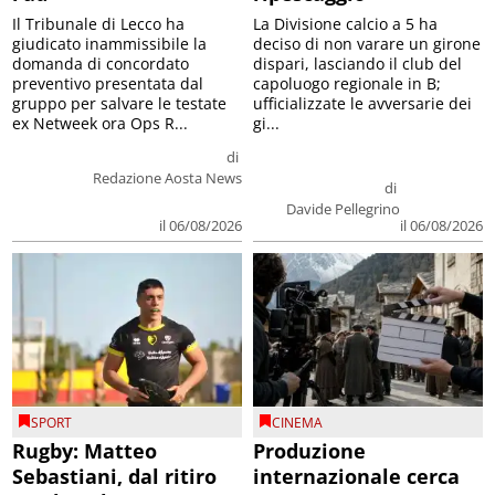
Il Tribunale di Lecco ha
La Divisione calcio a 5 ha
giudicato inammissibile la
deciso di non varare un girone
domanda di concordato
dispari, lasciando il club del
preventivo presentata dal
capoluogo regionale in B;
gruppo per salvare le testate
ufficializzate le avversarie dei
ex Netweek ora Ops R...
gi...
di
Redazione Aosta News
di
Davide Pellegrino
il 06/08/2026
il 06/08/2026
SPORT
CINEMA
Rugby: Matteo
Produzione
Sebastiani, dal ritiro
internazionale cerca