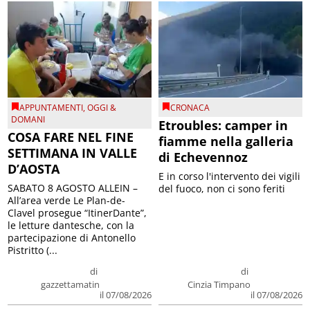
APPUNTAMENTI
,
OGGI &
CRONACA
DOMANI
Etroubles: camper in
COSA FARE NEL FINE
fiamme nella galleria
SETTIMANA IN VALLE
di Echevennoz
D’AOSTA
E in corso l'intervento dei vigili
SABATO 8 AGOSTO ALLEIN –
del fuoco, non ci sono feriti
All’area verde Le Plan-de-
Clavel prosegue “ItinerDante”,
le letture dantesche, con la
partecipazione di Antonello
Pistritto (...
di
di
gazzettamatin
Cinzia Timpano
il 07/08/2026
il 07/08/2026