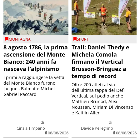
MONTAGNA
SPORT
8 agosto 1786, la prima
Trail: Daniel Thedy e
ascensione del Monte
Michela Comola
Bianco: 240 anni fa
firmano il Vertical
nasceva l’alpinismo
Brusson-Bringuez a
tempo di record
I primi a raggiungere la vetta
del Monte Bianco furono
Oltre 200 atleti al via
Jacques Balmat e Michel
dell'ultima tappa del Défì
Gabriel Paccard
Vertical, sul podio anche
Mathieu Brunod, Alex
Noussan, Miriam Di Vincenzo
e Kaitlin Allen
di
di
Cinzia Timpano
Davide Pellegrino
il 08/08/2026
il 08/08/2026