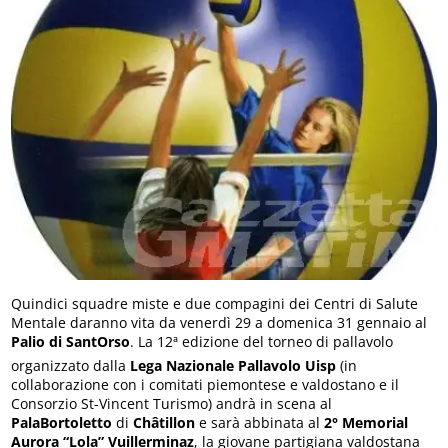
Quindici squadre miste e due compagini dei Centri di Salute
Mentale daranno vita da venerdì 29 a domenica 31 gennaio al
Palio di SantOrso
. La 12ª edizione del torneo di pallavolo
organizzato dalla
Lega Nazionale Pallavolo Uisp
(in
collaborazione con i comitati piemontese e valdostano e il
Consorzio St-Vincent Turismo) andrà in scena al
PalaBortoletto
di
Châtillon
e sarà abbinata al
2° Memorial
Aurora “Lola” Vuillerminaz
, la giovane partigiana valdostana