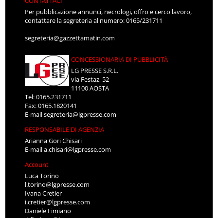
CONTATTACI
Per pubblicazione annunci, necrologi, offro e cerco lavoro,
contattare la segreteria al numero: 0165/231711
segreteria@gazzettamatin.com
CONCESSIONARIA DI PUBBLICITÀ
LG PRESSE S.R.L.
via Festaz, 52
11100 AOSTA
Tel: 0165.231711
Fax: 0165.1820141
E-mail
segreteria@lgpresse.com
RESPONSABILE DI AGENZIA
Arianna Gori Chisari
E-mail
a.chisari@lgpresse.com
Account
Luca Torino
l.torino@lgpresse.com
Ivana Cretier
i.cretier@lgpresse.com
Daniele Fimiano