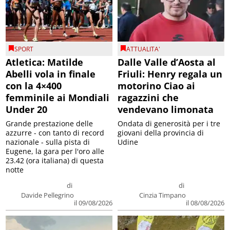
SPORT
ATTUALITA'
Atletica: Matilde
Dalle Valle d’Aosta al
Abelli vola in finale
Friuli: Henry regala un
con la 4×400
motorino Ciao ai
femminile ai Mondiali
ragazzini che
Under 20
vendevano limonata
Grande prestazione delle
Ondata di generosità per i tre
azzurre - con tanto di record
giovani della provincia di
nazionale - sulla pista di
Udine
Eugene, la gara per l'oro alle
23.42 (ora italiana) di questa
notte
di
di
Davide Pellegrino
Cinzia Timpano
il 09/08/2026
il 08/08/2026