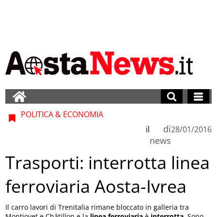
POLITICA & ECONOMIA
di
il
28/01/2016
news
Trasporti: interrotta linea
ferroviaria Aosta-Ivrea
Il carro lavori di Trenitalia rimane bloccato in galleria tra
Montjovet e Châtillon e la
linea ferroviaria
è
interrotta
. Sono