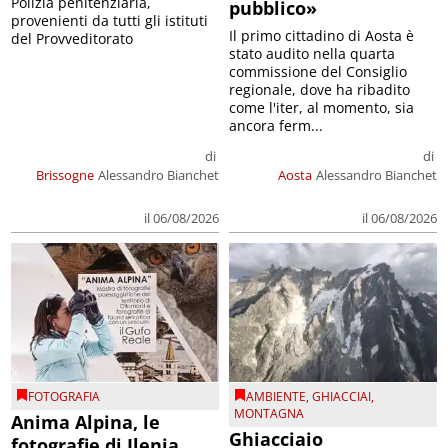
Polizia penitenziaria,
pubblico»
provenienti da tutti gli istituti
Il primo cittadino di Aosta è
del Provveditorato
stato audito nella quarta
commissione del Consiglio
regionale, dove ha ribadito
come l'iter, al momento, sia
ancora ferm...
di
di
Brissogne
Alessandro Bianchet
Aosta
Alessandro Bianchet
il 06/08/2026
il 06/08/2026
FOTOGRAFIA
AMBIENTE
,
GHIACCIAI
,
MONTAGNA
Anima Alpina, le
Ghiacciaio
fotografie di Ilenia