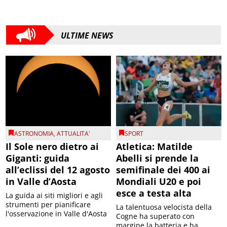
ULTIME NEWS
ASTRONOMIA
,
ATTUALITA'
SPORT
Il Sole nero dietro ai
Atletica: Matilde
Giganti: guida
Abelli si prende la
all’eclissi del 12 agosto
semifinale dei 400 ai
in Valle d’Aosta
Mondiali U20 e poi
esce a testa alta
La guida ai siti migliori e agli
strumenti per pianificare
La talentuosa velocista della
l'osservazione in Valle d'Aosta
Cogne ha superato con
margine la batteria e ha