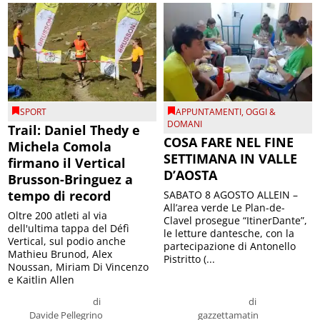
SPORT
APPUNTAMENTI
,
OGGI &
DOMANI
Trail: Daniel Thedy e
COSA FARE NEL FINE
Michela Comola
SETTIMANA IN VALLE
firmano il Vertical
D’AOSTA
Brusson-Bringuez a
tempo di record
SABATO 8 AGOSTO ALLEIN –
All’area verde Le Plan-de-
Oltre 200 atleti al via
Clavel prosegue “ItinerDante”,
dell'ultima tappa del Défì
le letture dantesche, con la
Vertical, sul podio anche
partecipazione di Antonello
Mathieu Brunod, Alex
Pistritto (...
Noussan, Miriam Di Vincenzo
e Kaitlin Allen
di
di
Davide Pellegrino
gazzettamatin