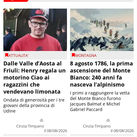
ATTUALITA'
MONTAGNA
Dalle Valle d’Aosta al
8 agosto 1786, la prima
Friuli: Henry regala un
ascensione del Monte
motorino Ciao ai
Bianco: 240 anni fa
ragazzini che
nasceva l’alpinismo
vendevano limonata
I primi a raggiungere la vetta
del Monte Bianco furono
Ondata di generosità per i tre
Jacques Balmat e Michel
giovani della provincia di
Gabriel Paccard
Udine
di
di
Cinzia Timpano
Cinzia Timpano
il 08/08/2026
il 08/08/2026