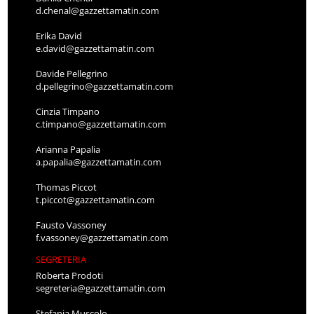
d.chenal@gazzettamatin.com
Erika David
e.david@gazzettamatin.com
Davide Pellegrino
d.pellegrino@gazzettamatin.com
Cinzia Timpano
c.timpano@gazzettamatin.com
Arianna Papalia
a.papalia@gazzettamatin.com
Thomas Piccot
t.piccot@gazzettamatin.com
Fausto Vassoney
f.vassoney@gazzettamatin.com
SEGRETERIA
Roberta Prodoti
segreteria@gazzettamatin.com
Stefania Muscolo