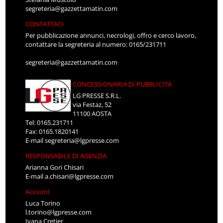
segreteria@gazzettamatin.com
CONTATTACI
Per pubblicazione annunci, necrologi, offro e cerco lavoro,
contattare la segreteria al numero: 0165/231711
segreteria@gazzettamatin.com
CONCESSIONARIA DI PUBBLICITÀ
LG PRESSE S.R.L.
via Festaz, 52
11100 AOSTA
Tel: 0165.231711
Fax: 0165.1820141
E-mail
segreteria@lgpresse.com
RESPONSABILE DI AGENZIA
Arianna Gori Chisari
E-mail
a.chisari@lgpresse.com
Account
Luca Torino
l.torino@lgpresse.com
Ivana Cretier