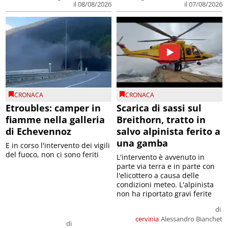
il 08/08/2026
il 07/08/2026
CRONACA
CRONACA
Etroubles: camper in
Scarica di sassi sul
fiamme nella galleria
Breithorn, tratto in
di Echevennoz
salvo alpinista ferito a
una gamba
E in corso l'intervento dei vigili
del fuoco, non ci sono feriti
L'intervento è avvenuto in
parte via terra e in parte con
l'elicottero a causa delle
condizioni meteo. L'alpinista
non ha riportato gravi ferite
di
cervinia
Alessandro Bianchet
di