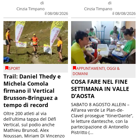
di
di
Cinzia Timpano
Cinzia Timpano
il 08/08/2026
il 08/08/2026
SPORT
APPUNTAMENTI
,
OGGI &
DOMANI
Trail: Daniel Thedy e
COSA FARE NEL FINE
Michela Comola
SETTIMANA IN VALLE
firmano il Vertical
D’AOSTA
Brusson-Bringuez a
tempo di record
SABATO 8 AGOSTO ALLEIN –
All’area verde Le Plan-de-
Oltre 200 atleti al via
Clavel prosegue “ItinerDante”,
dell'ultima tappa del Défì
le letture dantesche, con la
Vertical, sul podio anche
partecipazione di Antonello
Mathieu Brunod, Alex
Pistritto (...
Noussan, Miriam Di Vincenzo