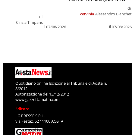
di
cervinia
Alessandro Bianchet
di
Cinzia Timpano
il 07/08/2026
il 07/08/2026
Quotidiano online Iscrizione al Tribunale di Aosta n.
8/2012
Autorizzazione del 13/12/2012
www.gazzettamatin.com
Editore
LG PRESSE S.R.L.
via Festaz, 52 11100 AOSTA