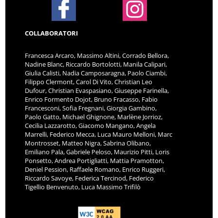
COLLABORATORI
Francesca Arcaro, Massimo Altini, Corrado Bellora,
Nadine Blanc, Riccardo Bortolotti, Manila Calipari,
Giulia Calisti, Nadia Camposaragna, Paolo Ciambi,
Filippo Clermont, Carol Di Vito, Christian Leo
Dufour, Christian Evaspasiano, Giuseppe Farinella,
Enrico Formento Dojot, Bruno Fracasso, Fabio
Francesconi, Sofia Fregnani, Giorgia Gambino,
Paolo Gatto, Michael Ghignone, Marlène Jorrioz,
Cecilia Lazzarotto, Giacomo Mangano, Angela
Marrelli, Federico Mecca, Luca Mauro Melloni, Marc
Montrosset, Matteo Nigra, Sabrina Olibano,
Emiliano Pala, Gabriele Peloso, Maurizio Pitti, Loris
Ponsetto, Andrea Portigliatti, Mattia Pramotton,
Deniel Pession, Raffaele Romano, Enrico Ruggeri,
Riccardo Savoye, Federica Tercinod, Federico
Tigellio Benvenuto, Luca Massimo Trifilò