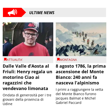
ULTIME NEWS
ATTUALITA'
MONTAGNA
Dalle Valle d’Aosta al
8 agosto 1786, la prima
Friuli: Henry regala un
ascensione del Monte
motorino Ciao ai
Bianco: 240 anni fa
ragazzini che
nasceva l’alpinismo
vendevano limonata
I primi a raggiungere la vetta
del Monte Bianco furono
Ondata di generosità per i tre
Jacques Balmat e Michel
giovani della provincia di
Gabriel Paccard
Udine