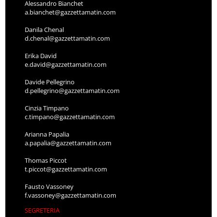
Alessandro Bianchet
a.bianchet@gazzettamatin.com
Danila Chenal
d.chenal@gazzettamatin.com
Erika David
e.david@gazzettamatin.com
Davide Pellegrino
d.pellegrino@gazzettamatin.com
Cinzia Timpano
c.timpano@gazzettamatin.com
Arianna Papalia
a.papalia@gazzettamatin.com
Thomas Piccot
t.piccot@gazzettamatin.com
Fausto Vassoney
f.vassoney@gazzettamatin.com
SEGRETERIA