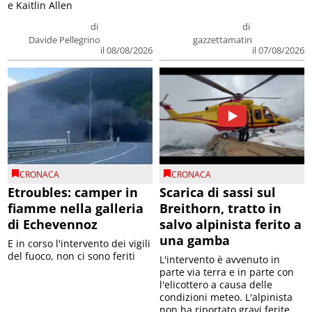
e Kaitlin Allen
di
di
Davide Pellegrino
gazzettamatin
il 08/08/2026
il 07/08/2026
CRONACA
CRONACA
Etroubles: camper in
Scarica di sassi sul
fiamme nella galleria
Breithorn, tratto in
di Echevennoz
salvo alpinista ferito a
una gamba
E in corso l'intervento dei vigili
del fuoco, non ci sono feriti
L'intervento è avvenuto in
parte via terra e in parte con
l'elicottero a causa delle
condizioni meteo. L'alpinista
non ha riportato gravi ferite