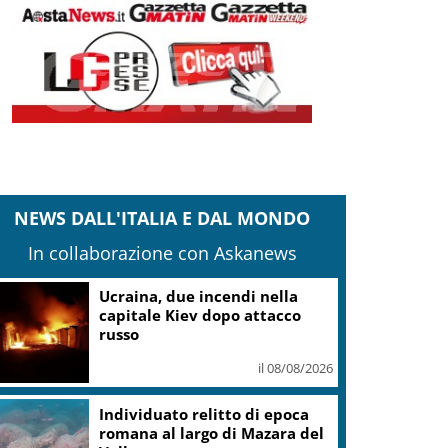
NEWS DALL'ITALIA E DAL MONDO
In collaborazione con Askanews
Alessandro Taini, l’italiano
Emmy dietro nuova serie
Ghostbuster
il 08/08/2026
Agenzia spaziale italiana:
Mario Cospito commissario