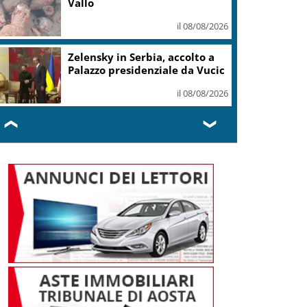
straordianario
il 08/08/2026
Calcio, Uefa: risarcimento alla
presunta amante di Infantino
il 08/08/2026
❮
❯