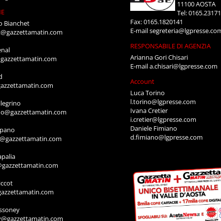
11100 AOSTA
NE
Tel: 0165.2317
Fax: 0165.1820141
o Bianchet
E-mail
segreteria@lgpresse.co
t@gazzettamatin.com
RESPONSABILE DI AGENZIA
enal
Arianna Gori Chisari
gazzettamatin.com
E-mail
a.chisari@lgpresse.com
d
Account
azzettamatin.com
Luca Torino
l.torino@lgpresse.com
legrino
Ivana Cretier
ino@gazzettamatin.com
i.cretier@lgpresse.com
Daniele Fimiano
mpano
d.fimiano@lgpresse.com
o@gazzettamatin.com
apalia
@gazzettamatin.com
ccot
gazzettamatin.com
ssoney
y@gazzettamatin.com