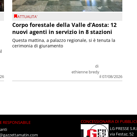
ATTUALITA'
Corpo forestale della Valle d’Aosta: 12
nuovi agenti in servizio in 8 stazioni
Questa mattina, a palazzo regionale, si è tenuta la
cerimonia di giuramento
l
di
ethienne bredy
026
il 07/08/2026
CONCESSIONARIA DI PUBBLIC
E RESPONSABILE
LG PRESSE S.R.
anti
via Festaz, 52
i@gazzettamatin.com