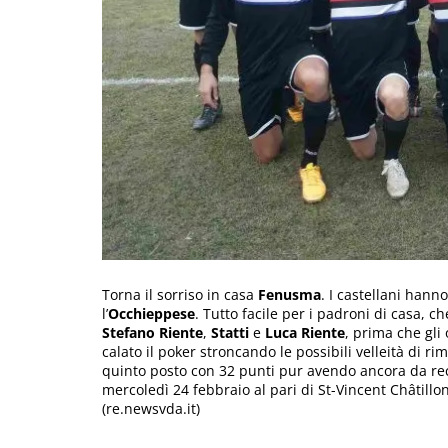
Torna il sorriso in casa
Fenusma
. I castellani hann
l’
Occhieppese
. Tutto facile per i padroni di casa, c
Stefano Riente
,
Statti
e
Luca Riente
, prima che gli
calato il poker stroncando le possibili velleità di ri
quinto posto con 32 punti pur avendo ancora da re
mercoledì 24 febbraio al pari di St-Vincent Châtill
(re.newsvda.it)