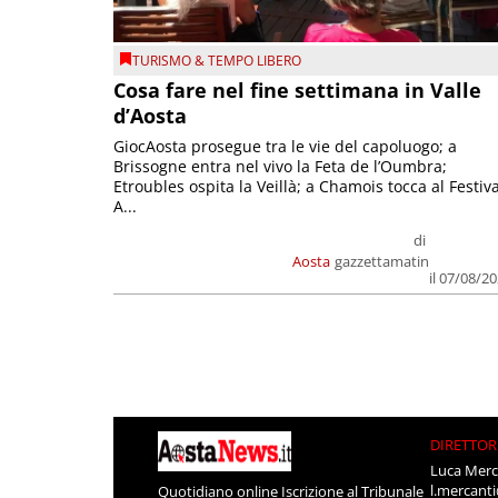
TURISMO & TEMPO LIBERO
Cosa fare nel fine settimana in Valle
d’Aosta
GiocAosta prosegue tra le vie del capoluogo; a
Brissogne entra nel vivo la Feta de l’Oumbra;
Etroubles ospita la Veillà; a Chamois tocca al Festiva
A...
di
Aosta
gazzettamatin
il 07/08/2
DIRETTOR
Luca Merc
l.mercant
Quotidiano online Iscrizione al Tribunale