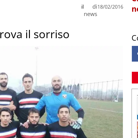
di
il
18/02/2016
n
news
rova il sorriso
C