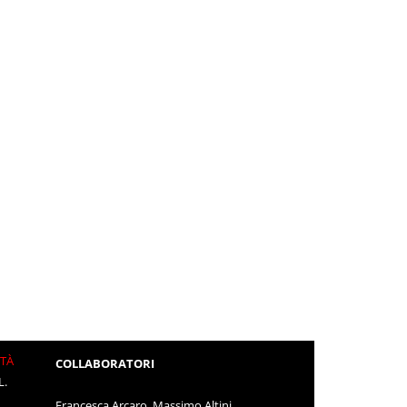
ITÀ
COLLABORATORI
L.
Francesca Arcaro, Massimo Altini,