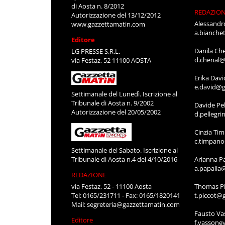
di Aosta n. 8/2012
REDAZIO
Autorizzazione del 13/12/2012
Alessandr
www.gazzettamatin.com
a.bianche
Editore
Danila Ch
LG PRESSE S.R.L.
d.chenal@
via Festaz, 52 11100 AOSTA
Erika Davi
e.david@g
Settimanale del Lunedì. Iscrizione al
Tribunale di Aosta n. 9/2002
Davide Pel
Autorizzazione del 20/05/2002
d.pellegr
Cinzia Ti
c.timpan
Settimanale del Sabato. Iscrizione al
Tribunale di Aosta n.4 del 4/10/2016
Arianna P
a.papalia
REDAZIONE
via Festaz, 52 - 11100 Aosta
Thomas Pi
Tel: 0165/231711 - Fax: 0165/1820141
t.piccot@
Mail:
segreteria@gazzettamatin.com
Fausto Va
Editore
f.vassone