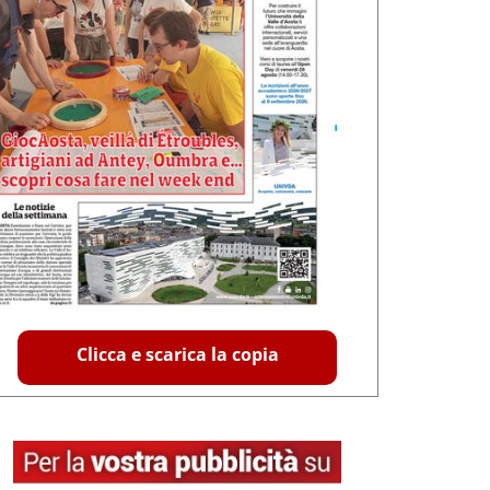
Clicca e scarica la copia