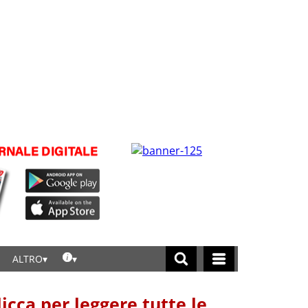
ALTRO
licca per leggere tutte le