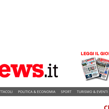
TTACOLI
POLITICA & ECONOMIA
SPORT
TURISMO & EVENTI
C