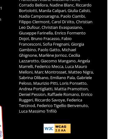
Corrado Bellora, Nadine Blanc, Riccardo
11
Bortolotti, Manila Calipari, Giulia Calisti,
Nadia Camposaragna, Paolo Ciambi,
m
Filippo Clermont, Carol Di Vito, Christian
Leo Dufour, Christian Evaspasiano,
Giuseppe Farinella, Enrico Formento
Dojot, Bruno Fracasso, Fabio
Francesconi, Sofia Fregnani, Giorgia
Gambino, Paolo Gatto, Michael
Ghignone, Marlène Jorrioz, Cecilia
Lazzarotto, Giacomo Mangano, Angela
Marrelli, Federico Mecca, Luca Mauro
Melloni, Marc Montrosset, Matteo Nigra,
Sabrina Olibano, Emiliano Pala, Gabriele
Peloso, Maurizio Pitti, Loris Ponsetto,
Andrea Portigliatti, Mattia Pramotton,
Deniel Pession, Raffaele Romano, Enrico
Ruggeri, Riccardo Savoye, Federica
Tercinod, Federico Tigellio Benvenuto,
Luca Massimo Trifilò