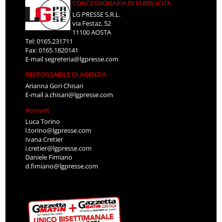
CONCESSIONARIA DI PUBBLICITÀ
LG PRESSE S.R.L.
via Festaz, 52
11100 AOSTA
Tel: 0165.231711
Fax: 0165.1820141
E-mail
segreteria@lgpresse.com
RESPONSABILE DI AGENZIA
Arianna Gori Chisari
E-mail
a.chisari@lgpresse.com
Account
Luca Torino
l.torino@lgpresse.com
Ivana Cretier
i.cretier@lgpresse.com
Daniele Fimiano
d.fimiano@lgpresse.com