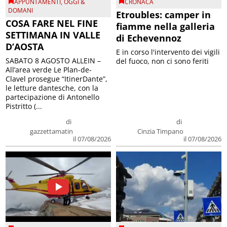
APPUNTAMENTI
,
OGGI &
CRONACA
DOMANI
Etroubles: camper in
COSA FARE NEL FINE
fiamme nella galleria
SETTIMANA IN VALLE
di Echevennoz
D’AOSTA
E in corso l'intervento dei vigili
SABATO 8 AGOSTO ALLEIN –
del fuoco, non ci sono feriti
All’area verde Le Plan-de-
Clavel prosegue “ItinerDante”,
le letture dantesche, con la
partecipazione di Antonello
Pistritto (...
di
di
gazzettamatin
Cinzia Timpano
il 07/08/2026
il 07/08/2026