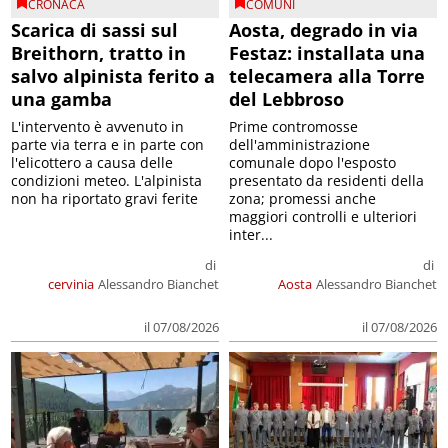
CRONACA
COMUNI
Scarica di sassi sul
Aosta, degrado in via
Breithorn, tratto in
Festaz: installata una
salvo alpinista ferito a
telecamera alla Torre
una gamba
del Lebbroso
L'intervento è avvenuto in
Prime contromosse
parte via terra e in parte con
dell'amministrazione
l'elicottero a causa delle
comunale dopo l'esposto
condizioni meteo. L'alpinista
presentato da residenti della
non ha riportato gravi ferite
zona; promessi anche
maggiori controlli e ulteriori
inter...
di
di
cervinia
Alessandro Bianchet
Aosta
Alessandro Bianchet
il 07/08/2026
il 07/08/2026