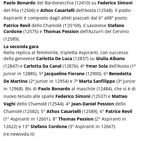
Paolo Bonardo
del Bardonecchia (12410) su
Federico Simoni
del Pila (12506) e
Athos Casartelli
dell’Aosta (12548). Il podio
Aspiranti è composto dagli atleti piazzati dal 6° all8° posto:
Patrice Revil
dello Chamolé (1’25″69), il savonese
Stefano
Cordone
(12575) e
Thomas Pession
dell’Azzurri del Cervino
(12589).
La seconda gara
Nella replica al femminile, tripletta Aspiranti, con successo
della genovese
Carlotta De Luca
(12837) su
Giulia Albano
(12847) e
Carlotta Da Canal
(12876); 4ª
Ymer Sola
dell’Aosta (1ª
Junior in 12885), 5ª
Jacqueline Fiorano
(12900), 6ª
Benedetta
De Martino
(2ª Junior in 12954) e 7ª
Marta Sanfilippo
(3ª Junior
in 12968). Bis di
Paolo Bonardo
al maschile (12484), che si è di
nuovo tenuto alle spalle
Federico Simoni
(12537) e
Matteo
Vaghi
dello Chamolé (12544); 4°
Jean-Daniel Pession
dello
Chamolé (12582), 5°
Athos Casartelli
(12589), 6°
Patrice Revil
(1° Aspiranti in 12601), 8°
Thomas Pession
(2° Aspiranti in
12622) e 13°
Stefano Cordone
(3° Aspiranti in 12667).
(re.newsvda.it)