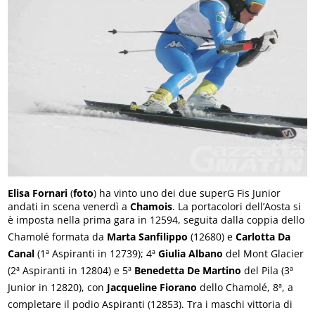
Elisa Fornari
(
foto
) ha vinto uno dei due superG Fis Junior
andati in scena venerdì a
Chamois
. La portacolori dell’Aosta si
è imposta nella prima gara in 12594, seguita dalla coppia dello
Chamolé formata da
Marta Sanfilippo
(12680) e
Carlotta Da
Canal
(1ª Aspiranti in 12739); 4ª
Giulia Albano
del Mont Glacier
(2ª Aspiranti in 12804) e 5ª
Benedetta De Martino
del Pila (3ª
Junior in 12820), con
Jacqueline Fiorano
dello Chamolé, 8ª, a
completare il podio Aspiranti (12853). Tra i maschi vittoria di