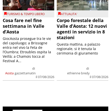
TURISMO & TEMPO LIBERO
ATTUALITA'
Cosa fare nel fine
Corpo forestale della
settimana in Valle
Valle d’Aosta: 12 nuovi
d’Aosta
agenti in servizio in 8
stazioni
GiocAosta prosegue tra le vie
del capoluogo; a Brissogne
Questa mattina, a palazzo
entra nel vivo la Feta de
regionale, si è tenuta la
l’Oumbra; Etroubles ospita la
cerimonia di giuramento
Veillà; a Chamois tocca al
Festival A...
di
di
Aosta
gazzettamatin
ethienne bredy
il 07/08/2026
il 07/08/2026