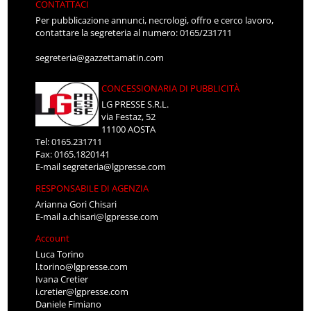
CONTATTACI
Per pubblicazione annunci, necrologi, offro e cerco lavoro,
contattare la segreteria al numero: 0165/231711
segreteria@gazzettamatin.com
CONCESSIONARIA DI PUBBLICITÀ
LG PRESSE S.R.L.
via Festaz, 52
11100 AOSTA
Tel: 0165.231711
Fax: 0165.1820141
E-mail
segreteria@lgpresse.com
RESPONSABILE DI AGENZIA
Arianna Gori Chisari
E-mail
a.chisari@lgpresse.com
Account
Luca Torino
l.torino@lgpresse.com
Ivana Cretier
i.cretier@lgpresse.com
Daniele Fimiano