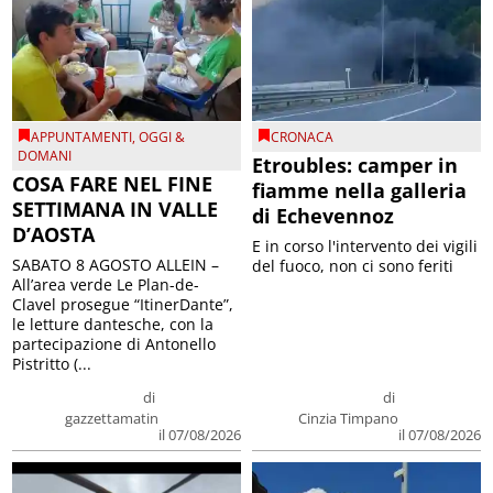
APPUNTAMENTI
,
OGGI &
CRONACA
DOMANI
Etroubles: camper in
COSA FARE NEL FINE
fiamme nella galleria
SETTIMANA IN VALLE
di Echevennoz
D’AOSTA
E in corso l'intervento dei vigili
SABATO 8 AGOSTO ALLEIN –
del fuoco, non ci sono feriti
All’area verde Le Plan-de-
Clavel prosegue “ItinerDante”,
le letture dantesche, con la
partecipazione di Antonello
Pistritto (...
di
di
gazzettamatin
Cinzia Timpano
il 07/08/2026
il 07/08/2026