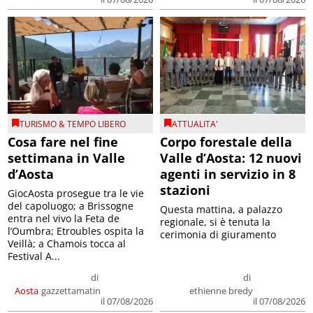
TURISMO & TEMPO LIBERO
ATTUALITA'
Cosa fare nel fine
Corpo forestale della
settimana in Valle
Valle d’Aosta: 12 nuovi
d’Aosta
agenti in servizio in 8
stazioni
GiocAosta prosegue tra le vie
del capoluogo; a Brissogne
Questa mattina, a palazzo
entra nel vivo la Feta de
regionale, si è tenuta la
l’Oumbra; Etroubles ospita la
cerimonia di giuramento
Veillà; a Chamois tocca al
Festival A...
di
di
Aosta
gazzettamatin
ethienne bredy
il 07/08/2026
il 07/08/2026