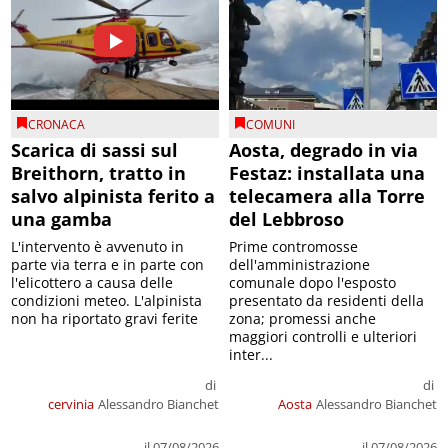
CRONACA
COMUNI
Scarica di sassi sul
Aosta, degrado in via
Breithorn, tratto in
Festaz: installata una
salvo alpinista ferito a
telecamera alla Torre
una gamba
del Lebbroso
L'intervento è avvenuto in
Prime contromosse
parte via terra e in parte con
dell'amministrazione
l'elicottero a causa delle
comunale dopo l'esposto
condizioni meteo. L'alpinista
presentato da residenti della
non ha riportato gravi ferite
zona; promessi anche
maggiori controlli e ulteriori
inter...
di
di
cervinia
Alessandro Bianchet
Aosta
Alessandro Bianchet
il 07/08/2026
il 07/08/2026