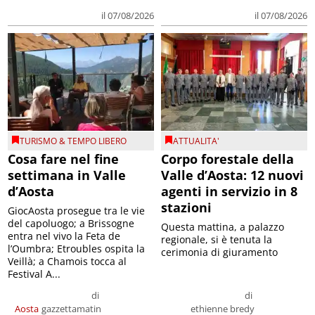
il 07/08/2026
il 07/08/2026
TURISMO & TEMPO LIBERO
ATTUALITA'
Cosa fare nel fine
Corpo forestale della
settimana in Valle
Valle d’Aosta: 12 nuovi
d’Aosta
agenti in servizio in 8
stazioni
GiocAosta prosegue tra le vie
del capoluogo; a Brissogne
Questa mattina, a palazzo
entra nel vivo la Feta de
regionale, si è tenuta la
l’Oumbra; Etroubles ospita la
cerimonia di giuramento
Veillà; a Chamois tocca al
Festival A...
di
di
Aosta
gazzettamatin
ethienne bredy