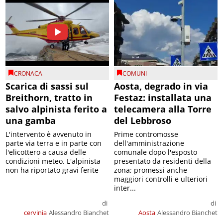
CRONACA
COMUNI
Scarica di sassi sul
Aosta, degrado in via
Breithorn, tratto in
Festaz: installata una
salvo alpinista ferito a
telecamera alla Torre
una gamba
del Lebbroso
L'intervento è avvenuto in
Prime contromosse
parte via terra e in parte con
dell'amministrazione
l'elicottero a causa delle
comunale dopo l'esposto
condizioni meteo. L'alpinista
presentato da residenti della
non ha riportato gravi ferite
zona; promessi anche
maggiori controlli e ulteriori
inter...
di
di
cervinia
Alessandro Bianchet
Aosta
Alessandro Bianchet