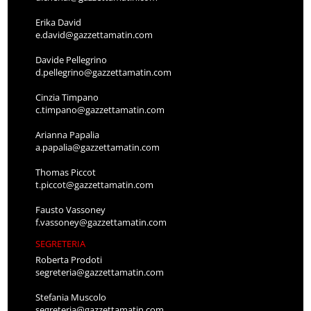
Erika David
e.david@gazzettamatin.com
Davide Pellegrino
d.pellegrino@gazzettamatin.com
Cinzia Timpano
c.timpano@gazzettamatin.com
Arianna Papalia
a.papalia@gazzettamatin.com
Thomas Piccot
t.piccot@gazzettamatin.com
Fausto Vassoney
f.vassoney@gazzettamatin.com
SEGRETERIA
Roberta Prodoti
segreteria@gazzettamatin.com
Stefania Muscolo
segreteria@gazzettamatin.com