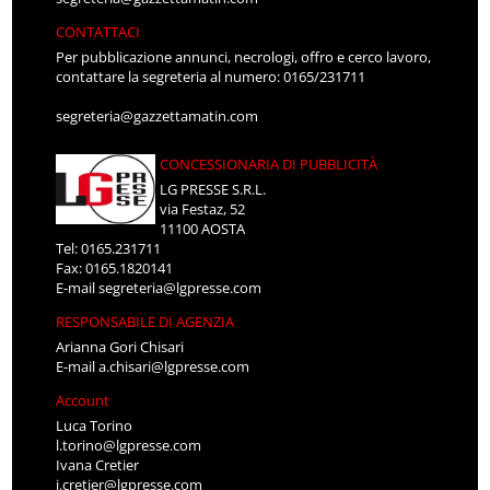
CONTATTACI
Per pubblicazione annunci, necrologi, offro e cerco lavoro,
contattare la segreteria al numero: 0165/231711
segreteria@gazzettamatin.com
CONCESSIONARIA DI PUBBLICITÀ
LG PRESSE S.R.L.
via Festaz, 52
11100 AOSTA
Tel: 0165.231711
Fax: 0165.1820141
E-mail
segreteria@lgpresse.com
RESPONSABILE DI AGENZIA
Arianna Gori Chisari
E-mail
a.chisari@lgpresse.com
Account
Luca Torino
l.torino@lgpresse.com
Ivana Cretier
i.cretier@lgpresse.com