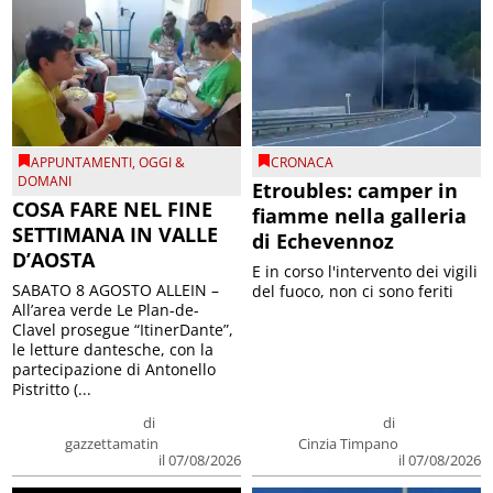
APPUNTAMENTI
,
OGGI &
CRONACA
DOMANI
Etroubles: camper in
COSA FARE NEL FINE
fiamme nella galleria
SETTIMANA IN VALLE
di Echevennoz
D’AOSTA
E in corso l'intervento dei vigili
SABATO 8 AGOSTO ALLEIN –
del fuoco, non ci sono feriti
All’area verde Le Plan-de-
Clavel prosegue “ItinerDante”,
le letture dantesche, con la
partecipazione di Antonello
Pistritto (...
di
di
gazzettamatin
Cinzia Timpano
il 07/08/2026
il 07/08/2026