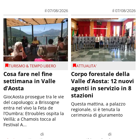
il 07/08/2026
il 07/08/2026
TURISMO & TEMPO LIBERO
ATTUALITA'
Cosa fare nel fine
Corpo forestale della
settimana in Valle
Valle d’Aosta: 12 nuovi
d’Aosta
agenti in servizio in 8
stazioni
GiocAosta prosegue tra le vie
del capoluogo; a Brissogne
Questa mattina, a palazzo
entra nel vivo la Feta de
regionale, si è tenuta la
l’Oumbra; Etroubles ospita la
cerimonia di giuramento
Veillà; a Chamois tocca al
Festival A...
di
di