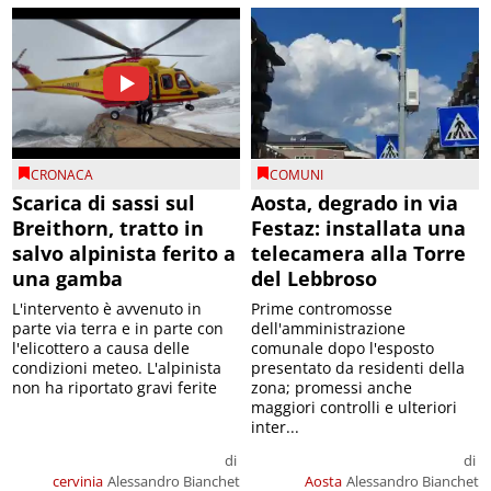
CRONACA
COMUNI
Scarica di sassi sul
Aosta, degrado in via
Breithorn, tratto in
Festaz: installata una
salvo alpinista ferito a
telecamera alla Torre
una gamba
del Lebbroso
L'intervento è avvenuto in
Prime contromosse
parte via terra e in parte con
dell'amministrazione
l'elicottero a causa delle
comunale dopo l'esposto
condizioni meteo. L'alpinista
presentato da residenti della
non ha riportato gravi ferite
zona; promessi anche
maggiori controlli e ulteriori
inter...
di
di
cervinia
Alessandro Bianchet
Aosta
Alessandro Bianchet