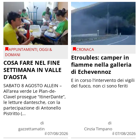
APPUNTAMENTI
,
OGGI &
CRONACA
DOMANI
Etroubles: camper in
COSA FARE NEL FINE
fiamme nella galleria
SETTIMANA IN VALLE
di Echevennoz
D’AOSTA
E in corso l'intervento dei vigili
SABATO 8 AGOSTO ALLEIN –
del fuoco, non ci sono feriti
All’area verde Le Plan-de-
Clavel prosegue “ItinerDante”,
le letture dantesche, con la
partecipazione di Antonello
Pistritto (...
di
di
gazzettamatin
Cinzia Timpano
il 07/08/2026
il 07/08/2026