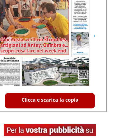
Clicca e scarica la copia