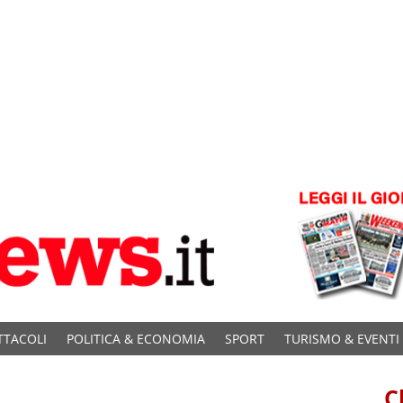
TTACOLI
POLITICA & ECONOMIA
SPORT
TURISMO & EVENTI
C