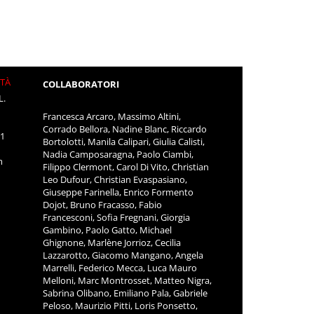
ITÀ
COLLABORATORI
L.
Francesca Arcaro, Massimo Altini,
Corrado Bellora, Nadine Blanc, Riccardo
11
Bortolotti, Manila Calipari, Giulia Calisti,
Nadia Camposaragna, Paolo Ciambi,
m
Filippo Clermont, Carol Di Vito, Christian
Leo Dufour, Christian Evaspasiano,
Giuseppe Farinella, Enrico Formento
Dojot, Bruno Fracasso, Fabio
Francesconi, Sofia Fregnani, Giorgia
Gambino, Paolo Gatto, Michael
Ghignone, Marlène Jorrioz, Cecilia
Lazzarotto, Giacomo Mangano, Angela
Marrelli, Federico Mecca, Luca Mauro
Melloni, Marc Montrosset, Matteo Nigra,
Sabrina Olibano, Emiliano Pala, Gabriele
Peloso, Maurizio Pitti, Loris Ponsetto,