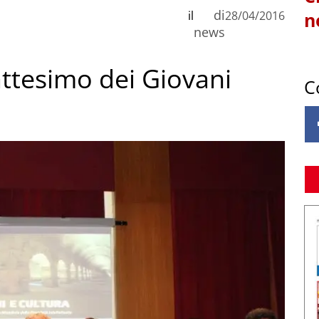
di
il
28/04/2016
n
news
battesimo dei Giovani
C