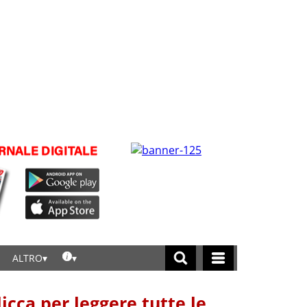
ALTRO
licca per leggere tutte le