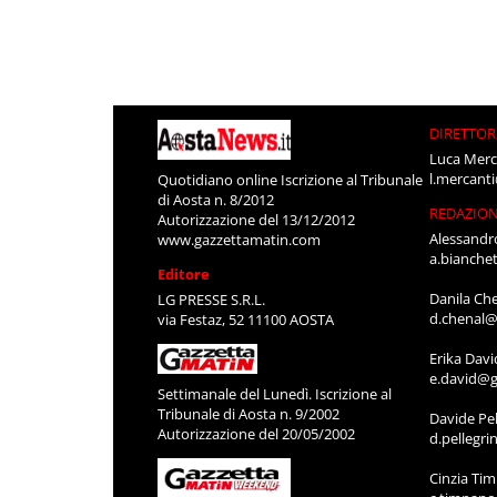
DIRETTOR
Luca Merc
l.mercant
Quotidiano online Iscrizione al Tribunale
di Aosta n. 8/2012
REDAZIO
Autorizzazione del 13/12/2012
Alessandr
www.gazzettamatin.com
a.bianche
Editore
Danila Ch
LG PRESSE S.R.L.
d.chenal@
via Festaz, 52 11100 AOSTA
Erika Davi
e.david@g
Settimanale del Lunedì. Iscrizione al
Tribunale di Aosta n. 9/2002
Davide Pel
Autorizzazione del 20/05/2002
d.pellegr
Cinzia Ti