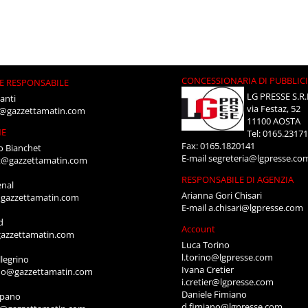
CONCESSIONARIA DI PUBBLIC
E RESPONSABILE
LG PRESSE S.R.
anti
via Festaz, 52
i@gazzettamatin.com
11100 AOSTA
NE
Tel: 0165.2317
Fax: 0165.1820141
o Bianchet
E-mail
segreteria@lgpresse.co
t@gazzettamatin.com
RESPONSABILE DI AGENZIA
enal
Arianna Gori Chisari
gazzettamatin.com
E-mail
a.chisari@lgpresse.com
d
Account
azzettamatin.com
Luca Torino
l.torino@lgpresse.com
legrino
Ivana Cretier
ino@gazzettamatin.com
i.cretier@lgpresse.com
Daniele Fimiano
mpano
d.fimiano@lgpresse.com