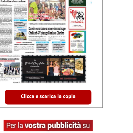
Clicca e scarica la copia