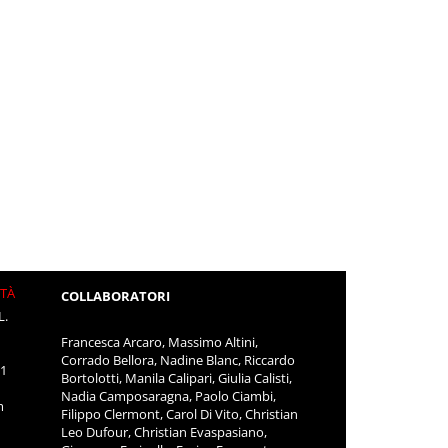
ITÀ
COLLABORATORI
L.
Francesca Arcaro, Massimo Altini,
Corrado Bellora, Nadine Blanc, Riccardo
11
Bortolotti, Manila Calipari, Giulia Calisti,
Nadia Camposaragna, Paolo Ciambi,
m
Filippo Clermont, Carol Di Vito, Christian
Leo Dufour, Christian Evaspasiano,