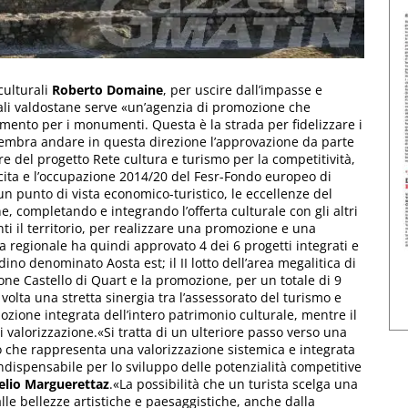
culturali
Roberto
Domaine
, per uscire dall’impasse e
li valdostane serve «un’agenzia di promozione che
mento per i monumenti. Questa è la strada per fidelizzare i
».Sembra andare in questa direzione l’approvazione da parte
re del progetto Rete cultura e turismo per la competitività,
cita e l’occupazione 2014/20 del Fesr-Fondo europeo di
un punto di vista economico-turistico, le eccellenze del
ne, completando e integrando l’offerta culturale con gli altri
nti il territorio, per realizzare una promozione e una
a regionale ha quindi approvato 4 dei 6 progetti integrati e
no denominato Aosta est; il II lotto dell’area megalitica di
zione Castello di Quart e la promozione, per un totale di 9
volta una stretta sinergia tra l’assessorato del turismo e
mozione integrata dell’intero patrimonio culturale, mentre il
i valorizzazione.«Si tratta di un ulteriore passo verso una
o che rappresenta una valorizzazione sistemica e integrata
indispensabile per lo sviluppo delle potenzialità competitive
elio
Marguerettaz
.«La possibilità che un turista scelga una
lle bellezze artistiche e paesaggistiche, anche dalla