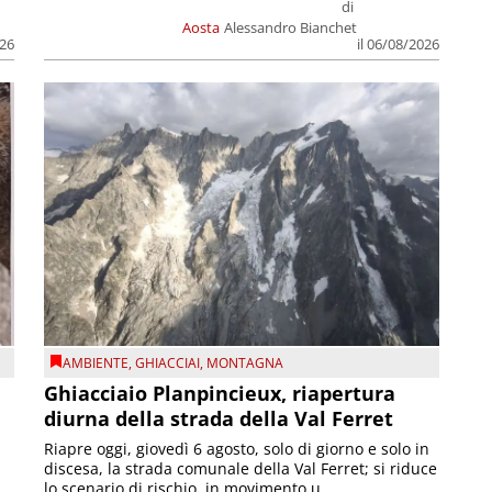
di
Aosta
Alessandro Bianchet
026
il 06/08/2026
AMBIENTE
,
GHIACCIAI
,
MONTAGNA
Ghiacciaio Planpincieux, riapertura
diurna della strada della Val Ferret
Riapre oggi, giovedì 6 agosto, solo di giorno e solo in
discesa, la strada comunale della Val Ferret; si riduce
lo scenario di rischio, in movimento u...