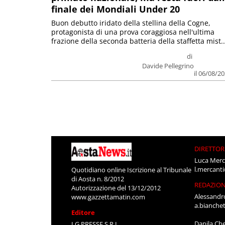
finale dei Mondiali Under 20
Buon debutto iridato della stellina della Cogne,
protagonista di una prova coraggiosa nell'ultima
frazione della seconda batteria della staffetta mist..
di
Davide Pellegrino
il 06/08/2
DIRETTOR
Luca Merc
l.mercant
Quotidiano online Iscrizione al Tribunale
di Aosta n. 8/2012
REDAZIO
Autorizzazione del 13/12/2012
Alessandr
www.gazzettamatin.com
a.bianche
Editore
Danila Ch
LG PRESSE S.R.L.