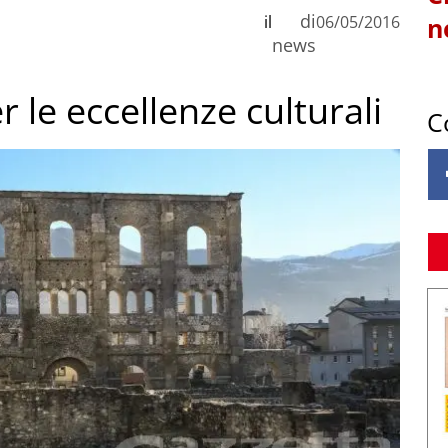
di
il
06/05/2016
n
news
r le eccellenze culturali
C