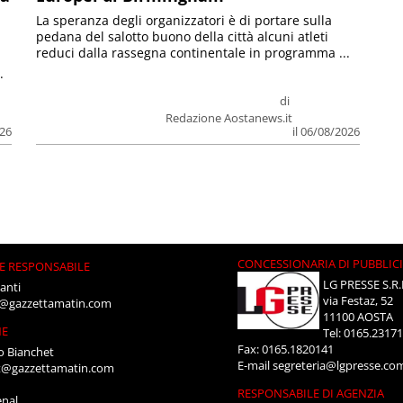
La speranza degli organizzatori è di portare sulla
pedana del salotto buono della città alcuni atleti
reduci dalla rassegna continentale in programma ...
.
di
Redazione Aostanews.it
026
il 06/08/2026
CONCESSIONARIA DI PUBBLIC
E RESPONSABILE
LG PRESSE S.R.
anti
via Festaz, 52
i@gazzettamatin.com
11100 AOSTA
NE
Tel: 0165.2317
Fax: 0165.1820141
o Bianchet
E-mail
segreteria@lgpresse.co
t@gazzettamatin.com
RESPONSABILE DI AGENZIA
enal