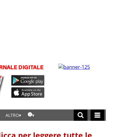
ALTRO
licca per leggere tutte le