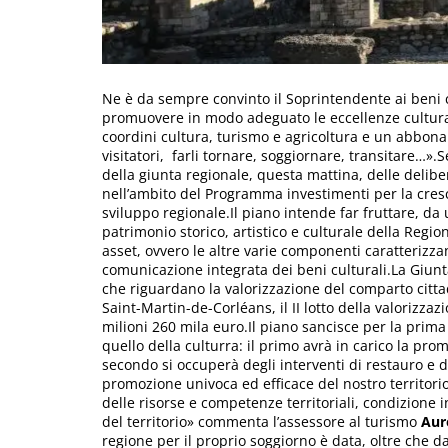
Ne è da sempre convinto il Soprintendente ai beni 
promuovere in modo adeguato le eccellenze cultura
coordini cultura, turismo e agricoltura e un abbona
visitatori, farli tornare, soggiornare, transitare…
della giunta regionale, questa mattina, delle delibe
nell’ambito del Programma investimenti per la cres
sviluppo regionale.Il piano intende far fruttare, da 
patrimonio storico, artistico e culturale della Regio
asset, ovvero le altre varie componenti caratterizza
comunicazione integrata dei beni culturali.La Giunt
che riguardano la valorizzazione del comparto cittadi
Saint-Martin-de-Corléans, il II lotto della valorizza
milioni 260 mila euro.Il piano sancisce per la prima 
quello della culturra: il primo avrà in carico la pro
secondo si occuperà degli interventi di restauro e d
promozione univoca ed efficace del nostro territori
delle risorse e competenze territoriali, condizione 
del territorio» commenta l’assessore al turismo
Aur
regione per il proprio soggiorno è data, oltre che da