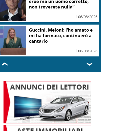
eroe ma un uomo corretto,
non troverete nulla”
il 06/08/2026
Guccini, Meloni: l’ho amato e
mi ha formato, continuerò a
cantarlo
il 06/08/2026
❮
❯