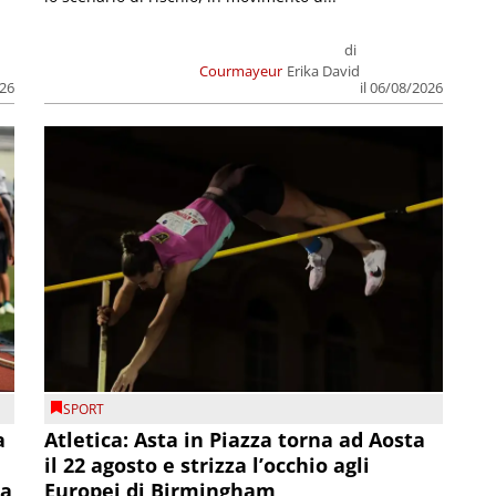
di
Courmayeur
Erika David
026
il 06/08/2026
SPORT
a
Atletica: Asta in Piazza torna ad Aosta
il 22 agosto e strizza l’occhio agli
la
Europei di Birmingham