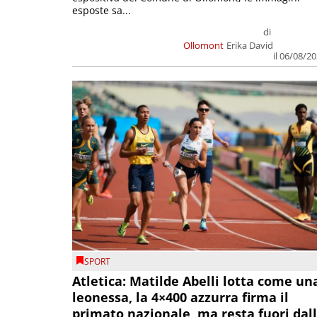
esposte sa...
di
Ollomont
Erika David
il 06/08/2
SPORT
Atletica: Matilde Abelli lotta come un
leonessa, la 4×400 azzurra firma il
primato nazionale, ma resta fuori dal