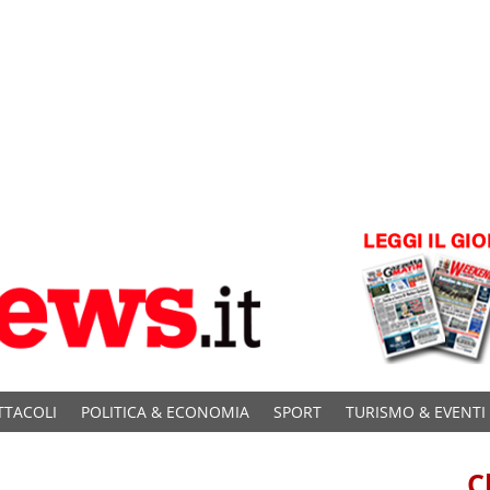
TTACOLI
POLITICA & ECONOMIA
SPORT
TURISMO & EVENTI
C