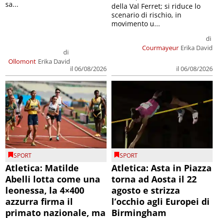
sa...
della Val Ferret; si riduce lo
scenario di rischio, in
movimento u...
di
Courmayeur
Erika David
di
Ollomont
Erika David
il 06/08/2026
il 06/08/2026
SPORT
SPORT
Atletica: Matilde
Atletica: Asta in Piazza
Abelli lotta come una
torna ad Aosta il 22
leonessa, la 4×400
agosto e strizza
azzurra firma il
l’occhio agli Europei di
primato nazionale, ma
Birmingham