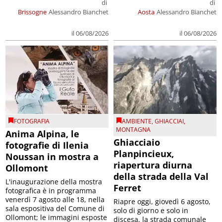
di
di
Brissogne
Alessandro Bianchet
Aosta
Alessandro Bianchet
il 06/08/2026
il 06/08/2026
FOTOGRAFIA
AMBIENTE
,
GHIACCIAI
,
MONTAGNA
Anima Alpina, le
Ghiacciaio
fotografie di Ilenia
Planpincieux,
Noussan in mostra a
riapertura diurna
Ollomont
della strada della Val
L'inaugurazione della mostra
Ferret
fotografica è in programma
venerdì 7 agosto alle 18, nella
Riapre oggi, giovedì 6 agosto,
sala espositiva del Comune di
solo di giorno e solo in
Ollomont; le immagini esposte
discesa, la strada comunale