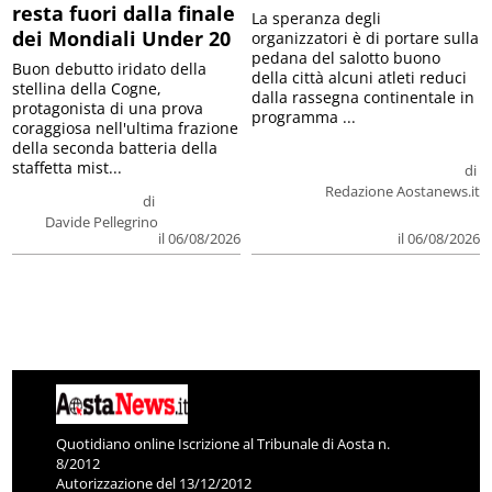
resta fuori dalla finale
La speranza degli
dei Mondiali Under 20
organizzatori è di portare sulla
pedana del salotto buono
Buon debutto iridato della
della città alcuni atleti reduci
stellina della Cogne,
dalla rassegna continentale in
protagonista di una prova
programma ...
coraggiosa nell'ultima frazione
della seconda batteria della
staffetta mist...
di
Redazione Aostanews.it
di
Davide Pellegrino
il 06/08/2026
il 06/08/2026
Quotidiano online Iscrizione al Tribunale di Aosta n.
8/2012
Autorizzazione del 13/12/2012