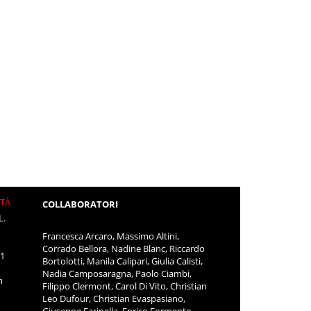
ITÀ
COLLABORATORI
L.
Francesca Arcaro, Massimo Altini,
Corrado Bellora, Nadine Blanc, Riccardo
11
Bortolotti, Manila Calipari, Giulia Calisti,
Nadia Camposaragna, Paolo Ciambi,
m
Filippo Clermont, Carol Di Vito, Christian
Leo Dufour, Christian Evaspasiano,