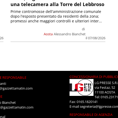
una telecamera alla Torre del Lebbroso
Prime contromosse dell'amministrazione comunale
dopo l'esposto presentato da residenti della zona;
promessi anche maggiori controlli e ulteriori inter...
di
Aosta
Alessandro Bianchet
026
il 07/08/2026
CONCESSIONARIA DI PUBBLIC
E RESPONSABILE
LG PRESSE S.R.
anti
via Festaz, 52
i@gazzettamatin.com
11100 AOSTA
NE
Tel: 0165.2317
Fax: 0165.1820141
o Bianchet
E-mail
segreteria@lgpresse.co
t@gazzettamatin.com
RESPONSABILE DI AGENZIA
enal