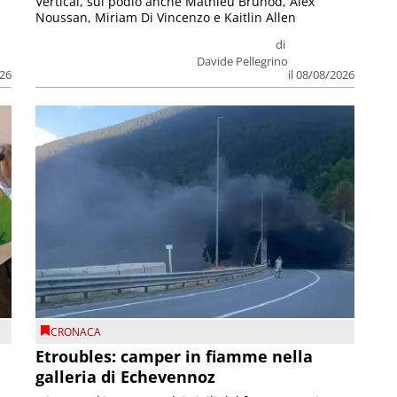
Vertical, sul podio anche Mathieu Brunod, Alex
Noussan, Miriam Di Vincenzo e Kaitlin Allen
di
Davide Pellegrino
026
il 08/08/2026
CRONACA
Etroubles: camper in fiamme nella
galleria di Echevennoz