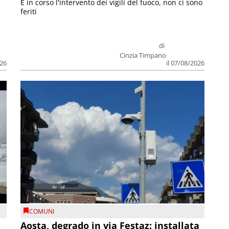
E in corso l'intervento dei vigili del fuoco, non ci sono
feriti
di
Cinzia Timpano
026
il 07/08/2026
COMUNI
n
Aosta, degrado in via Festaz: installata