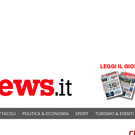
TTACOLI
POLITICA & ECONOMIA
SPORT
TURISMO & EVENTI
C