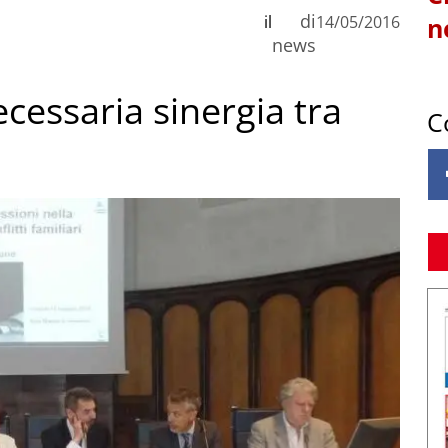
di
il
14/05/2016
n
news
necessaria sinergia tra
C