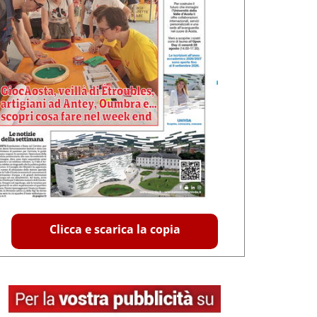
Clicca e scarica la copia