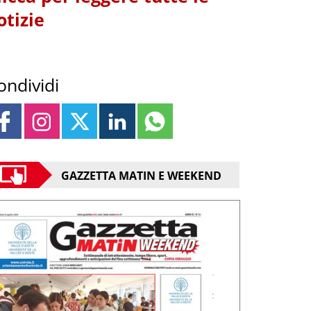
otizie
ondividi
GAZZETTA MATIN E WEEKEND