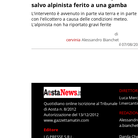
salvo alpinista ferito a una gamba
L'intervento è avvenuto in parte via terra e in parte
con l'elicottero a causa delle condizioni meteo.
L'alpinista non ha riportato gravi ferite
di
cervinia
Alessandro Bianchet
il 07/08/2
DIRETTOR
Luca Merc
l.mercant
Quotidiano online Iscrizione al Tribunale
di Aosta n. 8/2012
REDAZIO
Autorizzazione del 13/12/2012
Alessandr
www.gazzettamatin.com
a.bianche
Editore
Danila Ch
LG PRESSE S.R.L.