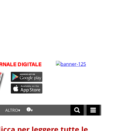
ALTRO
licca per leggere tutte le