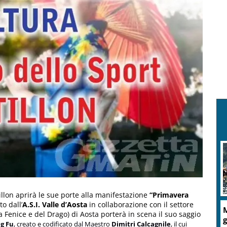
R
c
llon aprirà le sue porte alla manifestazione
“Primavera
A
o dall’
A.S.I. Valle d’Aosta
in collaborazione con il settore
d
la Fenice e del Drago) di Aosta porterà in scena il suo saggio
g Fu
, creato e codificato dal Maestro
Dimitri Calcagnile
, il cui