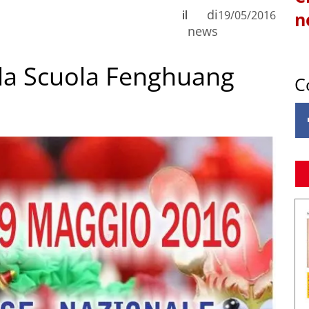
di
il
19/05/2016
n
news
ella Scuola Fenghuang
C