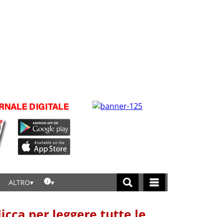
ALTRO
licca per leggere tutte le