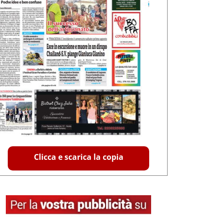
Clicca e scarica la copia