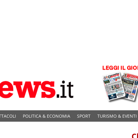
TTACOLI
POLITICA & ECONOMIA
SPORT
TURISMO & EVENTI
C