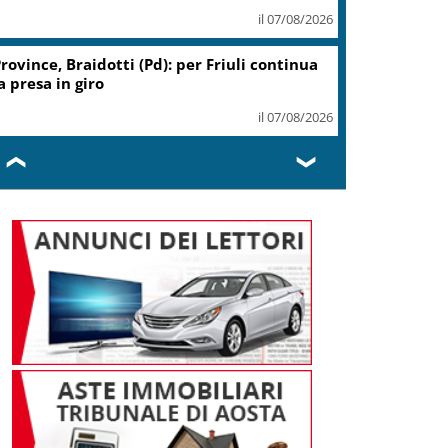
il 07/08/2026
Coin, accordo con sindacati su
piano risanamento e rilancio
il 07/08/2026
❮
❯