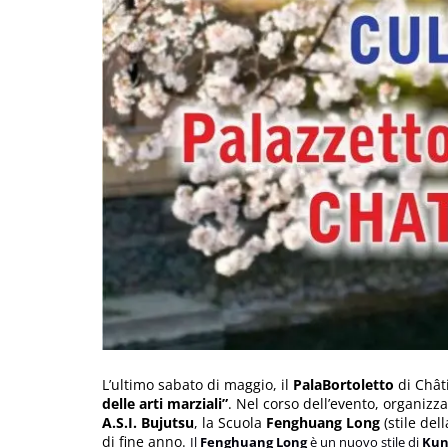
L’ultimo sabato di maggio, il
PalaBortoletto
di Châti
delle arti marziali”
. Nel corso dell’evento, organizzat
A.S.I. Bujutsu
, la Scuola
Fenghuang Long
(stile del
di fine anno.
Il
Fenghuang Long
è un nuovo stile di
Kun