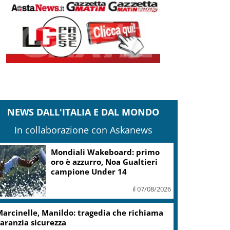
NEWS DALL'ITALIA E DAL MONDO
In collaborazione con Askanews
.Fvg, Lenarduzzi (Pd): svolta immediata
ontro declino
il 07/08/2026
cciaierie Valbruna, Bitonci: trovato punto
i equilibrio